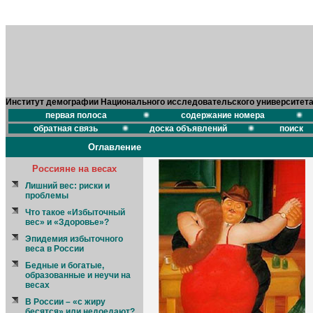
Институт демографии Национального исследовательского университет
первая полоса
содержание номера
обратная связь
доска объявлений
поиск
Оглавление
Россияне на весах
Лишний вес: риски и
проблемы
Что такое «Избыточный
вес» и «Здоровье»?
Эпидемия избыточного
веса в России
Бедные и богатые,
образованные и неучи на
весах
В России – «с жиру
бесятся» или недоедают?