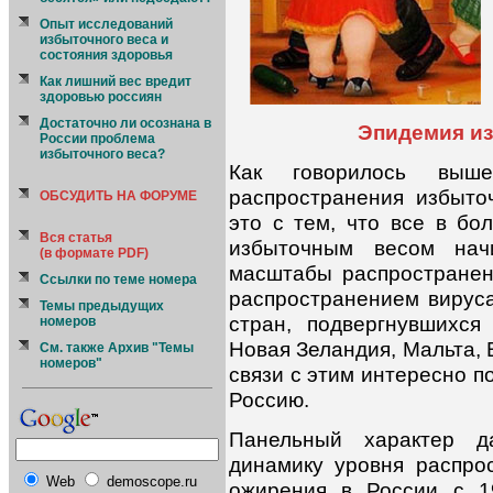
Опыт исследований
избыточного веса и
состояния здоровья
Как лишний вес вредит
здоровью россиян
Достаточно ли осознана в
Эпидемия из
России проблема
избыточного веса?
Как говорилось выш
распространения избыто
ОБСУДИТЬ НА ФОРУМЕ
это с тем, что все в бо
Вся статья
избыточным весом нач
(в формате PDF)
масштабы распространен
Ссылки по теме номера
распространением вируса
Темы предыдущих
стран, подвергнувшихс
номеров
Новая Зеландия, Мальта, 
См. также Архив "Темы
номеров"
связи с этим интересно п
Россию.
Панельный характер д
динамику уровня распро
Web
demoscope.ru
ожирения в России с 1