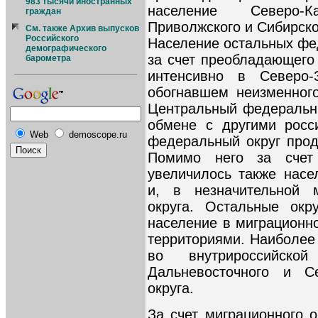
983 тысячи иностранных
население Северо-Кав
граждан
Приволжского и Сибирско
См. также Архив выпусков
Российского
Население остальных фе
демографического
за счет преобладающего 
барометра
интенсивно в Северо-
обогнавшем неизменног
Центральный федеральны
обмене с другими росс
Web
demoscope.ru
федеральный округ прод
Помимо него за счет
увеличилось также насе
и, в незначительной 
округа. Остальные окр
население в миграционн
территориями. Наиболее
во внутрироссийско
Дальневосточного и Се
округа.
За счет миграционного 