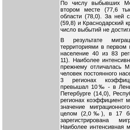
По числу выбывших Мо
втором месте (77,6 ты
области (78,0). За ней 
(59,8) и Краснодарский к
число выбытий не достиг
В результате мигра
территориями в первом 
население 40 из 83 рег
11). Наиболее интенсив
прежнему отличалась Мо
человек постоянного нас
3 регионах коэффици
превышал 10‰ - в Ленин
Петербурге (14,0), Респ
регионах коэффициент м
значение миграционног
целом (2,0‰), в 17 б
зарегистрирована ми
Наиболее интенсивная м