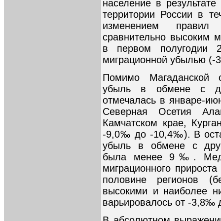
население в результате
территории России в теч
изменением правил 
сравнительно высоким м
в первом полугодии 2
миграционной убылью (-
Помимо Магаданской о
убыль в обмене с др
отмечалась в январе-июн
Северная Осетия Ал
Камчатском крае, Курга
-9,0‰ до -10,4‰). В ост
убыль в обмене с дру
была менее 9‰. Меди
миграционного прироста
половине регионов (
высокими и наиболее ни
варьировалось от -3,8‰ 
В абсолютном выражени