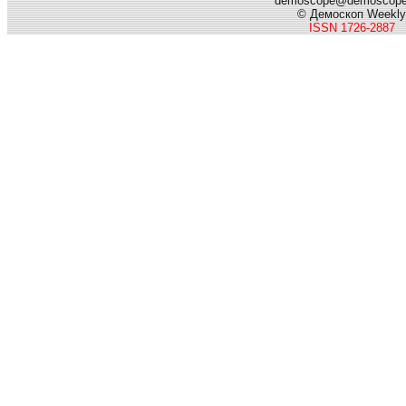
demoscope@demoscop
© Демоскоп Weekly
ISSN 1726-2887