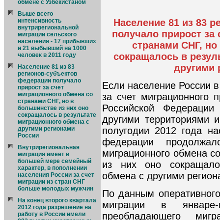
обмене с Узбекистаном
Выше всего
Население 81 из 83 
интенсивность
внутрирегиональной
получало прирост за 
миграции сельского
населения - 17 прибывших
странами СНГ, но
и 21 выбывший на 1000
сокращалось в резул
человек в 2011 году
другими 
Население 81 из 83
регионов-субъектов
федерации получало
Если население России в
прирост за счет
миграционного обмена со
за счет миграционного п
странами СНГ, но в
Российской Федерации
большинстве из них оно
сокращалось в результате
другими территориями и
миграционного обмена с
полугодии 2012 года на
другими регионами
России
федерации продолжал
Внутрирегиональная
миграционного обмена со
миграция имеет в
большей мере семейный
из них оно сокращало
характер, в пополнении
обмена с другими регион
населения России за счет
миграции из стран СНГ
больше молодых мужчин
По данным оперативного
На конец второго квартала
миграции в январе
2012 года разрешение на
преобладающего мигра
работу в России имели