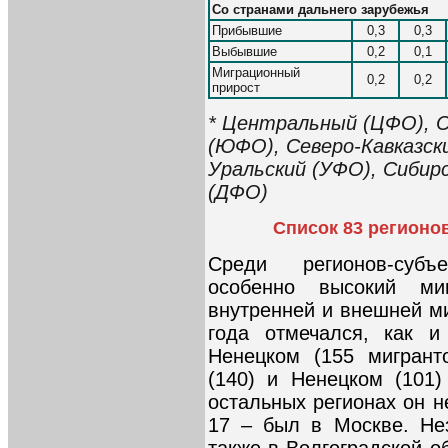
Со странами дальнего зарубежья
Прибывшие
0,3
0,3
Выбывшие
0,2
0,1
Миграционный
0,2
0,2
прирост
* Центральный (ЦФО), 
(ЮФО), Северо-Кавказск
Уральский (УФО), Сибир
(ДФО)
Список 83 регионо
Среди регионов-субъ
особенно высокий ми
внутренней и внешней ми
года отмечался, как 
Ненецком (155 мигрант
(140) и Ненецком (101)
остальных регионах он н
17 – был в Москве. Не
также в Волгоградской о