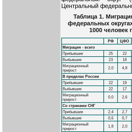
Центральный федеральный
Таблица 1. Миграци
федеральных округах*
1000 человек 
РФ
ЦФО
Миграция - всего
Прибывшие
25
22
Выбывшие
23
18
Миграционный
2,0
4,8
прирост
В пределах России
Прибывшие
22
19
Выбывшие
22
17
Миграционный
0,0
2,6
прирост
Со странами СНГ
Прибывшие
2,4
2,7
Выбывшие
0,6
0,7
Миграционный
1,8
2,0
прирост