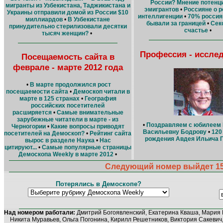
России? Мнение потенц
мигранты из Узбекистана, Таджикистана и
эмигрантов
•
Россияне о 
Украины отправили домой из России $10
интеллигенции
•
70% россия
миллиардов
•
В Узбекистане
бывали за границей
•
Секс
принудительно стерилизовали десятки
счастье
•
тысяч женщин?
•
Профессия - иссле
Посещаемость сайта в
феврале - марте 2012 года
•
В марте продолжился рост
посещаемости сайта
•
Демоскоп читали в
марте в 125 странах
•
География
российских посетителей
расширяется
•
Самые внимательные
зарубежные читатели в марте - из
•
Поздравляем с юбилеем
Черногории
•
Какие вопросы приводят
Васильевну Бодрову
•
120
посетителей на Демоскоп?
•
Рейтинг сайта
рождения Авдея Ильича 
вырос в разделе Наука
•
Нас
цитируют...
•
Самые популярные страницы
Демоскопа Weekly в марте 2012
•
Следующий номер выйдет 15 
Потерялись в Демоскопе?
Над номером работали:
Дмитрий Богоявленский, Екатерина Кваша, Мария 
Никита Муравьев, Ольга Погонина, Кирилл Решетников, Виктория Сакевич,