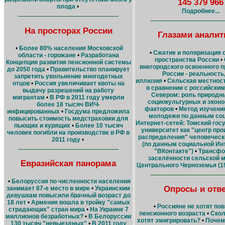
145 379 966
плода
•
Подробнее...
На просторах России
Глазами аналит
•
Более 80% населения Московской
•
Сжатие и поляризация 
области - горожане
•
Разработана
пространства России
•
Концепция развития пенсионной системы
внегородского освоенного 
до 2050 года
•
Правительство планирует
России - реальность,
запретить увольнение многодетных
иллюзия
•
Сельская местнос
отцов
•
Россия увеличивает квоты на
в сравнении с российски
выдачу разрешений на работу
Севером: роль природны
мигрантам
•
В РФ в 2011 году умерли
социокультурных и экон
более 18 тысяч ВИЧ-
факторов
•
Метод изучени
инфицированных
•
Госдума предложила
молодежи по данным со
повысить стоимость медстраховки для
Интернет-сетей: Томский го
пьющих и курящих
•
Более 10 тысяч
университет как "центр про
человек погибли на производстве в РФ в
распределения" человеческ
2011 году
•
(по данным социальной Ин
"ВКонтакте")
•
Трансфо
заселённости сельской 
Евразийская панорама
Центрального Черноземья (195
•
Белоруссия по численности населения
Опросы и отв
занимает 87-е место в мире
•
Украинским
девушкам повысили брачный возраст до
18 лет
•
Армения вошла в тройку "самых
•
Россияне не хотят по
страдающих" стран мира
•
На Украине 7
пенсионного возраста
•
Скол
миллионов безработных?
•
В Белоруссии
хотят эмигрировать?
•
Почем
130 тысяч "невыездных"
•
В 2011 году