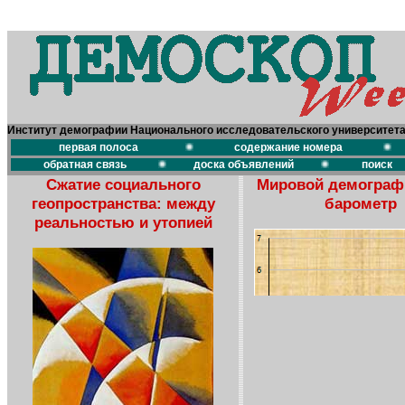
Институт демографии Национального исследовательского университет
первая полоса
содержание номера
обратная связь
доска объявлений
поиск
Сжатие социального
Мировой демограф
геопространства: между
барометр
реальностью и утопией