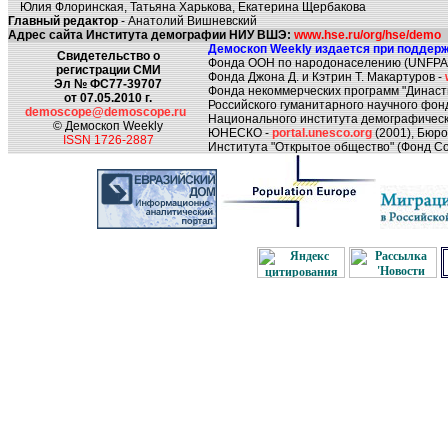
Юлия Флоринская, Татьяна Харькова, Екатерина Щербакова
Главный редактор
- Анатолий Вишневский
Адрес сайта Института демографии НИУ ВШЭ:
www.hse.ru/org/hse/demo
Демоскоп Weekly издается при поддерж
Свидетельство о
Фонда ООН по народонаселению (UNFPA
регистрации СМИ
Фонда Джона Д. и Кэтрин Т. Макартуров -
Эл № ФС77-39707
Фонда некоммерческих программ "Династ
от 07.05.2010 г.
Российского гуманитарного научного фон
demoscope@demoscope.ru
Национального института демографическ
© Демоскоп Weekly
ЮНЕСКО -
portal.unesco.org
(2001), Бюр
ISSN 1726-2887
Института "Открытое общество" (Фонд Со