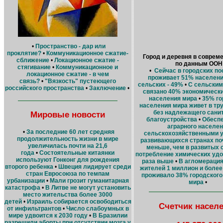
•
Пространство - дар или
проклятие?
•
Коммуникационное сжатие-
Город и деревня в соврем
сближение
•
Локационное сжатие -
по данным ООН
стягивание
•
Коммуникационное и
•
Сейчас в городских п
локационное сжатие - в чем
проживает 51% населени
связь?
•
"Вязкость" пустеющего
сельских - 49%
•
С сельским
российского пространства
•
Заключение
•
связано 40% экономически
населения мира
•
35% го
населения мира живет в тр
без надлежащего сани
Мировые новости
благоустройства
•
Обеспе
аграрного населе
•
За последние 60 лет средняя
сельскохозяйственными у
продолжительность жизни в мире
развивающихся странах поч
увеличилась почти на 21,6
меньше, чем в развитых с
года
•
Состоятельные китаянки
потребление химических удоб
используют Гонконг для рождения
раза выше
•
В агломерация
второго ребенка
•
Швеция лидирует среди
жителей 1 миллион и более 
стран Евросоюза по темпам
проживало 38% городского
урбанизации
•
Мали грозит гуманитарная
мира
•
катастрофа
•
В Литве не могут установить
место жительства более 3000
детей
•
Израиль собирается освободиться
Счетчик насел
от инфильтрантов
•
Число слабоумных в
мире удвоится к 2030 году
•
В Бразилии
разрешили аборты при отсутствии мозга у