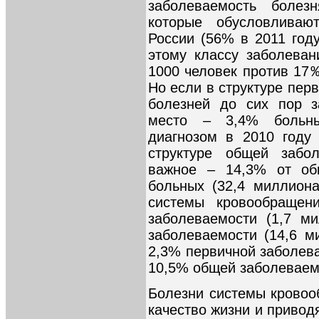
заболеваемость болез
которые обусловлива
России (56% в 2011 год
этому классу заболеван
1000 человек против 17‰
Но если в структуре пер
болезней до сих пор з
место – 3,4% больн
диагнозом в 2010 году 
структуре общей забол
важное – 14,3% от общ
больных (32,4 миллиона
системы кровообращен
заболеваемости (1,7 м
заболеваемости (14,6 м
2,3% первичной заболева
10,5% общей заболеваемо
Болезни системы крово
качество жизни и привод