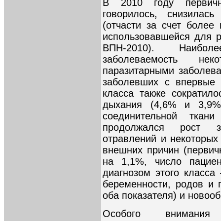
В 2010 году первичн
говорилось, снизилас
(отчасти за счет более
использовавшейся для р
ВПН-2010). Наибол
заболеваемость не
паразитарными заболева
заболевших с впервые 
класса также сократило
дыхания (4,6% и 3,9%
соединительной тка
продолжался рост з
отравлений и некоторых
внешних причин (первич
на 1,1%, число пацие
диагнозом этого класса
беременности, родов и 
оба показателя) и новооб
Особого внимания 