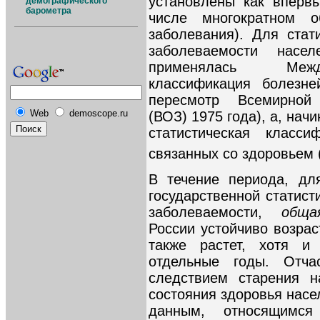
установлены как вперв
демографического
барометра
числе многократном 
заболевания). Для стат
заболеваемости нас
применялась Между
классификация болезне
пересмотр Всемирной 
Web
demoscope.ru
(ВОЗ) 1975 года), а, нач
статистическая класс
связанных со здоровьем 
В течение периода, дл
государственной статист
заболеваемости,
обща
России устойчиво возрас
также растет, хотя и
отдельные годы. Отча
следствием старения н
состояния здоровья насе
данным, относящимся