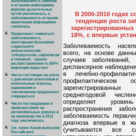
заболеваемость гриппом
и острыми инфекциями
верхних дыхательных
В 2000-2010 годах 
путей увеличилась, а
заболеваемость острыми
тенденция роста за
кишечными инфекциями
снизилась
зарегистрированных 
18%, с впервые уста
Продолжает снижаться
заболеваемость
некоторыми болезнями
Заболеваемость насел
социального
неблагополучия -
всего, на основе данн
туберкулезом, сифилисом
случаев заболеваний,
и гонореей, - однако
распространенность ВИЧ-
диспансерное наблюдени
инфекции нарастает
в лечебно-профилакт
Число состоящих на учете
с диагнозом алкоголизм и
профилактическом 
алкогольные психозы,
зарегистрированны
наркомания и
токсикомания продолжает
среднегодовой числен
сокращаться
определяет уровень
Число пострадавших в
распространения забо
происшествиях на
автомобильных дорогах и
заболеваемость
первич
на производстве в 2011
году увеличилось
диагноза впервые в 
См. также Архив выпусков
(учитываются все с
Российского