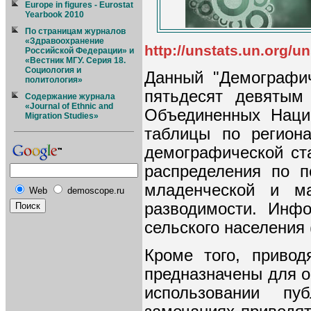
Europe in figures - Eurostat
Yearbook 2010
По страницам журналов
«Здравоохранение
http://unstats.un.org
Российской Федерации» и
«Вестник МГУ. Серия 18.
Социология и
Данный "Демографич
политология»
пятьдесят девятым
Содержание журнала
«Journal of Ethnic and
Объединенных Наци
Migration Studies»
таблицы по регион
демографической ста
распределения по п
младенческой и ма
Web
demoscope.ru
разводимости. Инфо
сельского населения 
Кроме того, привод
предназначены для 
использовании пу