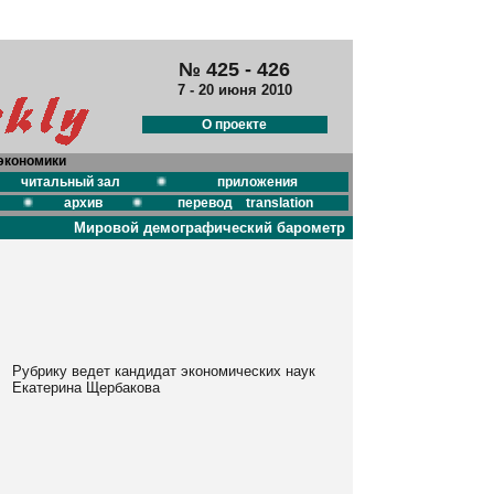
№ 425 - 426
7 - 20 июня 2010
О проекте
экономики
читальный зал
приложения
архив
перевод translation
Мировой демографический барометр
Рубрику ведет кандидат экономических наук
Екатерина Щербакова