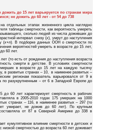
 дожить до 15 лет варьируется по странам мира
хся; не дожить до 60 лет - от 54 до 738
на отдельных этапах жизненного цикла наглядно
теля таблицы смертности, как вероятность умереть
казывающего, сколько людей из числа доживших до
зрастной интервал снизу (
x
), умрут до наступления
у (
x+n
). В подборке данных ООН о смертности по
чения вероятностей умереть в возрасте до 15 лет,
до 60 лет.
 лет (то есть от рождения до наступления возраста
ятность смерти в детстве. В условиях смертности
умерших в возрасте до 15 лет на каждую тысячу
у, в развитых странах – 10, в наименее развитых –
ческим регионам показатель варьировался от 9 в
а по разукрупненным – от 6 в Западной Европе до
15 до 60 лет характеризует смертность в рабочих
тавляла в 2005-2010 годах 175 умерших на 1000
тых странах – 116, в наименее развитых – 297 (то
ет умирает, не дожив до 60 лет). По крупным
составляла от 87 в Северной Америке до 338 в
ает кумулятивное влияние смертности в детских и
с низкой смертностью до возраста 60 лет доживает