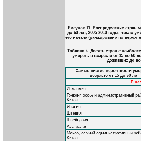
Рисунок 11. Распределение стран м
до 60 лет, 2005-2010 годы, число 
его начала (ранжировано по вероятн
Таблица 4. Десять стран с наибол
умереть в возрасте от 15 до 60 ле
доживших до воз
Самые низкие вероятности уме
возрасте от 15 до 60 лет
В це
Исландия
Гонконг, особый административный ра
Китая
Япония
Швеция
Швейцария
Австралия
Макао, особый административный рай
Китая