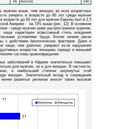
66
Ангола
540
ь мужчин выше, чем женщин, во всех возрастных
ность умереть в возрасте до 60 лет среди мужчин
 в возрасте до 60 лет для мужчин Европы был в 2,3
ской Америке - на 73% выше (рис. 12). В основном
изни - среди мужчин шире распространено курение,
х чаще характерен агрессивный стиль вождения
пасными условиями труда. Более низкие риски
ны с действием биологических факторов. Даже в
и чаще, чем девочки, умирают из-за нарушения
одуктивных возрастах женщины гораздо в меньшей
олезням системы кровообращения.
ных заболеваний в Африке значительно повышает
 только для мужчин, но и для женщин. В частности,
нах, в наибольшей степени затронутых этой
реди женщин. Значительный вклад в сокращение
менее развитых регионах вносит также высокая