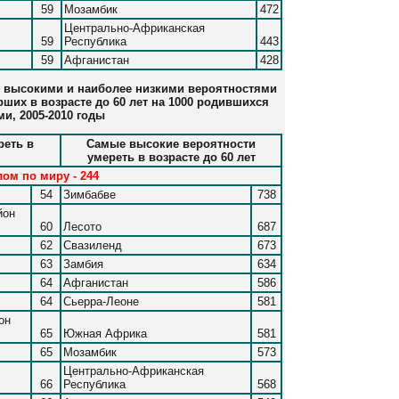
59
Мозамбик
472
Центрально-Африканская
59
Республика
443
59
Афганистан
428
ее высокими и наиболее низкими вероятностями
ерших в возрасте до 60 лет на 1000 родившихся
и, 2005-2010 годы
реть в
Самые высокие вероятности
умереть в возрасте до 60 лет
лом по миру - 244
54
Зимбабве
738
йон
60
Лесото
687
62
Свазиленд
673
63
Замбия
634
64
Афганистан
586
64
Сьерра-Леоне
581
он
65
Южная Африка
581
65
Мозамбик
573
Центрально-Африканская
66
Республика
568