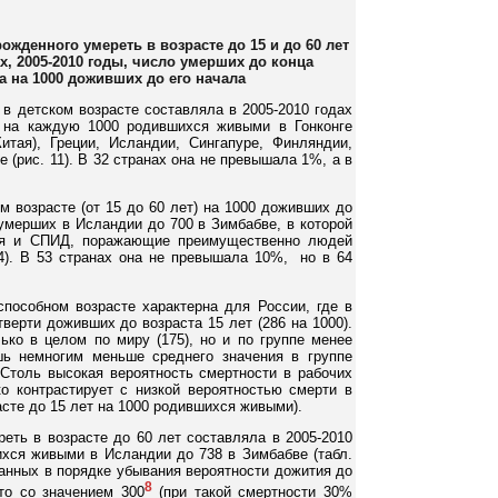
ожденного умереть в возрасте до 15 и до 60 лет
х, 2005-2010 годы, число умерших до конца
а на 1000 доживших до его начала
 в детском возрасте составляла в 2005-2010 годах
 на каждую 1000 родившихся живыми в Гонконге
итая), Греции, Исландии, Сингапуре, Финляндии,
 (рис. 11). В 32 странах она не превышала 1%, а в
м возрасте (от 15 до 60 лет) на 1000 доживших до
 умерших в Исландии до 700 в Зимбабве, в которой
ия и СПИД, поражающие преимущественно людей
 4). В 53 странах она не превышала 10%, но в 64
способном возрасте характерна для России, где в
верти доживших до возраста 15 лет (286 на 1000).
ько в целом по миру (175), но и по группе менее
шь немногим меньше среднего значения в группе
 Столь высокая вероятность смертности в рабочих
ко контрастирует с низкой вероятностью смерти в
асте до 15 лет на 1000 родившихся живыми).
еть в возрасте до 60 лет составляла в 2005-2010
ихся живыми в Исландии до 738 в Зимбабве (табл.
ванных в порядке убывания вероятности дожития до
8
то со значением 300
(при такой смертности 30%