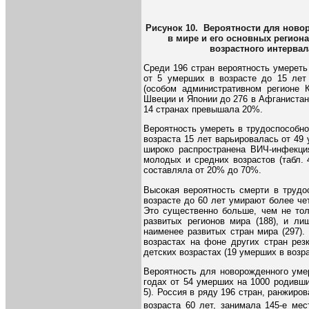
Рисунок 10. Вероятности для новор
в мире и его основных региона
возрастного интервал
Среди 196 стран вероятность умереть
от 5 умерших в возрасте до 15 лет
(особом административном регионе К
Швеции и Японии до 276 в Афганистане
14 странах превышала 20%.
Вероятность умереть в трудоспособно
возраста 15 лет варьировалась от 49
широко распространена ВИЧ-инфекц
молодых и средних возрастов (табл.
составляла от 20% до 70%.
Высокая вероятность смерти в трудо
возрасте до 60 лет умирают более чет
Это существенно больше, чем не тол
развитых регионов мира (188), и ли
наименее развитых стран мира (297).
возрастах на фоне других стран рез
детских возрастах (19 умерших в возр
Вероятность для новорожденного умер
годах от 54 умерших на 1000 родивш
5). Россия в ряду 196 стран, ранжиро
возраста 60 лет, занимала 145-е мес