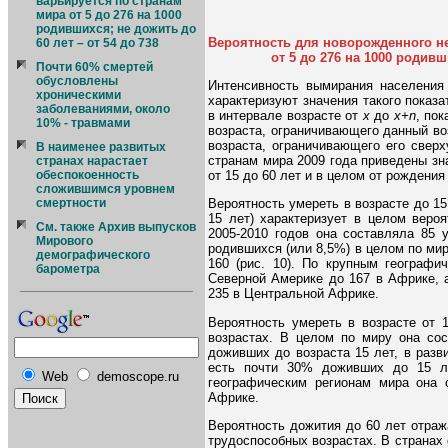
варьируется по странам
мира от 5 до 276 на 1000
родившихся; не дожить до
Вероятность для новорожденного не
60 лет – от 54 до 738
от 5 до 276 на 1000 родивши
Почти 60% смертей
обусловлены
Интенсивность вымирания населения 
хроническими
характеризуют значения такого показа
заболеваниями, около
в интервале возрасте от
x
до
x+n
, по
10% - травмами
возраста, ограничивающего данный во
возраста, ограничивающего его сверх
В наименее развитых
странам мира 2009 года приведены зна
странах нарастает
от 15 до 60 лет и в целом от рождения 
обеспокоенность
сложившимся уровнем
Вероятность умереть в возрасте до 15
смертности
15 лет) характеризует в целом веро
См. также Архив выпусков
2005-2010 годов она составляла 85 
Мирового
родившихся (или 8,5%) в целом по мир
демографического
160 (рис. 10). По крупным географи
барометра
Северной Америке до 167 в Африке, 
235 в Центральной Африке.
Вероятность умереть в возрасте от 
возрастах. В целом по миру она сос
доживших до возраста 15 лет, в разви
есть почти 30% доживших до 15 л
Web
demoscope.ru
географическим регионам мира она 
Африке.
Вероятность дожития до 60 лет отраж
трудоспособных возрастах. В странах 