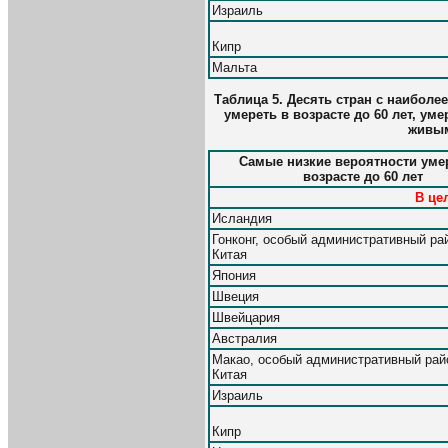
Израиль
Кипр
Мальта
Таблица 5. Десять стран с наибол
умереть в возрасте до 60 лет, ум
живым
Самые низкие вероятности уме
возрасте до 60 лет
В це
Исландия
Гонконг, особый административный ра
Китая
Япония
Швеция
Швейцария
Австралия
Макао, особый административный рай
Китая
Израиль
Кипр