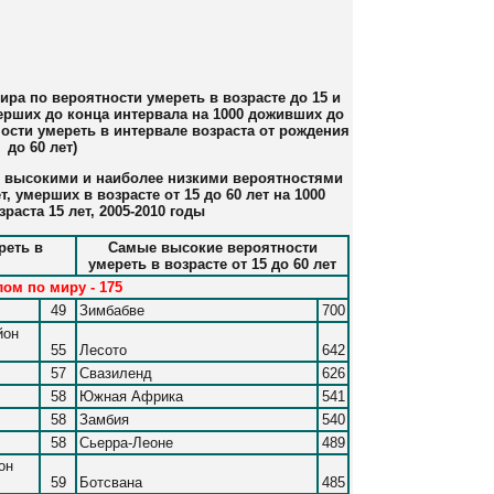
ира по вероятности умереть в возрасте до 15 и
умерших до конца интервала на 1000 доживших до
ости умереть в интервале возраста от рождения
до 60 лет)
ее высокими и наиболее низкими вероятностями
т, умерших в возрасте от 15 до 60 лет на 1000
раста 15 лет, 2005-2010 годы
реть в
Самые высокие вероятности
умереть в возрасте от 15 до 60 лет
лом по миру - 175
49
Зимбабве
700
йон
55
Лесото
642
57
Свазиленд
626
58
Южная Африка
541
58
Замбия
540
58
Сьерра-Леоне
489
он
59
Ботсвана
485