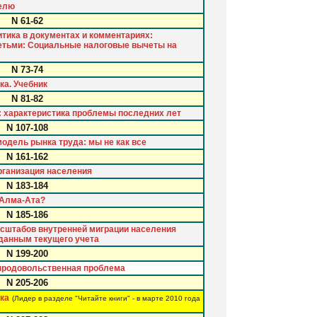
делю
N 61-62
тика в документах и комментариях:
етьми: Социальные налоговые вычеты на
N 73-74
ка. Учебник
N 81-82
: характеристика проблемы последних лет
N 107-108
одель рынка труда: мы не как все
N 161-162
рганизация населения
N 183-184
 Алма-Ата?
N 185-186
асштабов внутренней миграции населения
 данным текущего учета
N 199-200
 продовольственная проблема
N 205-206
ка
(Лидер в разделе "Читайте книги" - в марте 2010 года