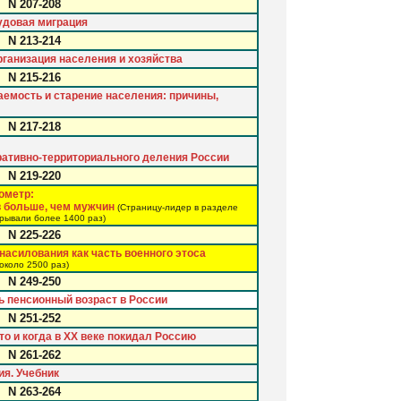
N 207-208
удовая миграция
N 213-214
рганизация населения и хозяйства
N 215-216
аемость и старение населения: причины,
N 217-218
ративно-территориального деления России
N 219-220
ометр:
в больше, чем мужчин
(Страницу-лидер в разделе
рывали более 1400 раз)
N 225-226
насилования как часть военного этоса
около 2500 раз)
N 249-250
ь пенсионный возраст в России
N 251-252
то и когда в XX веке покидал Россию
N 261-262
ия. Учебник
N 263-264