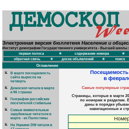
Электронная версия бюллетеня
Население и обще
Институт демографии Государственного университета - Высшей школы 
первая полоса
содержание номера
обратная связь
доска объявлений
поиск
Оглавление
Посещаемость 
В марте посещаемость
сайта выросла на
в феврале
четверть
Самые популярные стран
Демоскоп читали в марте
в 96 странах
Страницы, которые в марте 20
География российских
по номерам и разделам. В
посетителей стабильна
даны в порядке убыван
навигационные и ст
Самые внимательные
зарубежные читатели в
Номер
марте - из Палестины
На Украине DW читали в