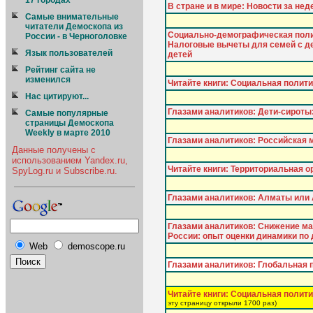
17 городах
В стране и в мире: Новости за не
Cамые внимательные
читатели Демоскопа из
Социально-демографическая поли
России - в Черноголовке
Налоговые вычеты для семей с д
Язык пользователей
детей
Рейтинг сайта не
изменился
Читайте книги: Социальная полити
Нас цитируют...
Глазами аналитиков: Дeти-cиpoты
Самые популярные
страницы Демоскопа
Weekly в марте 2010
Глазами аналитиков: Российская м
Данные получены с
использованием Yandex.ru,
Читайте книги: Территориальная о
SpyLog.ru и Subscribe.ru.
Глазами аналитиков: Алматы или
Глазами аналитиков: Снижение м
России: опыт оценки динамики по
Web
demoscope.ru
Глазами аналитиков: Глобальная
Читайте книги: Социальная полити
эту страницу открыли 1700 раз)