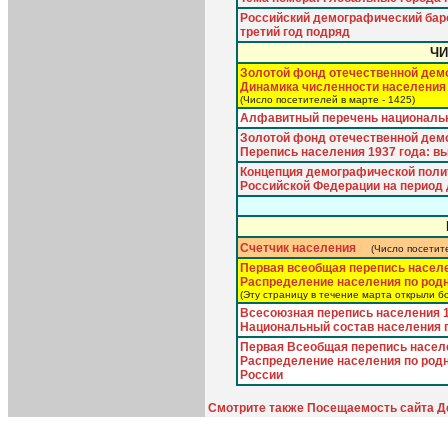
Российский демографический бар
третий год подряд
ЧИ
Золотой фонд отечественной дем
Динамика численности населения Р
(Число посетителей в марте - 1425)
Алфавитный перечень национальн
Золотой фонд отечественной дем
Перепись населения 1937 года: 
Концепция демографической поли
Российской Федерации на период 
Счетчик населения
(Число посетит
Первая всеобщая перепись населе
Распределение населения по родн
(Эту страницу в течение марта открыли б
Всесоюзная перепись населения 1
Национальный состав населения 
Первая Всеобщая перепись населе
Распределение населения по родн
России
Смотрите также Посещаемость сайта Де