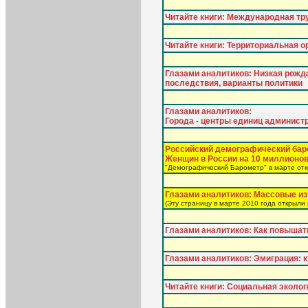
Читайте книги: Международная тр
Читайте книги: Территориальная о
Глазами аналитиков: Низкая рожд
последствия, варианты политики
Глазами аналитиков:
Города - центры единиц админист
Российский демографический бар
Женщин в России на 10 миллионо
"Демографический Барометр" в марте отк
Глазами аналитиков: Массовые из
(Эту страницу в марте 2010 года открыли 
Глазами аналитиков: Как повышат
Глазами аналитиков: Эмиграция: к
Читайте книги: Социальная эколог