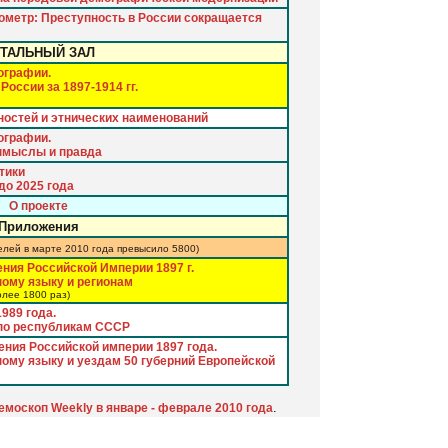
ометр: Преступность в России сокращается
ТАЛЬНЫЙ ЗАЛ
ографии.
оссии за 1897-1914 гг.
остей и этнических наименований
ографии.
вымыслы и правда
тики
до 2025 года
О проекте
Приложения
елей в марте 2010 года превысило 5800)
ния Российской Империи 1897 г.
ому языку и регионам
олее 1800 раз)
989 года.
по республикам СССР
ния Российской империи 1897 года.
ому языку и уездам 50 губерний Европейской
.
москоп Weekly в январе - феврале 2010 года