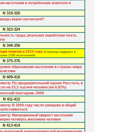
ни населения и потребление алкоголя в
N 319-320
народы верно посчитали?:
N 323-324
льность труда, реальная заработная плата,
илу
N 349-350
пция переписи 2010 года
(Страница лидирует в
более 1700 посетителей)
N 375-376
уровня образования населения в странах мира:
атистики
N 409-410
метр: По предварительной оценке Росстата, в
ло на 23,3 тысячи человек (на 0,02%)
тический ежегодник. 2009
N 411-412
метр: В 2009 году число умерших и общий
жали снижаться
ометр: Миграционный прирост населения
имерно четверть миллиона человек
N 413-414
 на передовой демографической модернизации