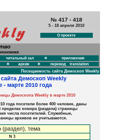
№ 417 - 418
5 - 18 апреля 2010
О проекте
ство
экономики
читальный зал
приложения
архив
перевод translation
Посещаемость сайта Демоскоп Weekly
сайта Демоскоп Weekly
 - марте 2010 года
ицы Демоскопа Weekly в марте 2010
10 года посетили более 400 человек, даны
 пределах номера (раздела) страницы
ия числа посетителей. Служебные,
раницы архивов не учитываются.
 (раздел), тема
N 3