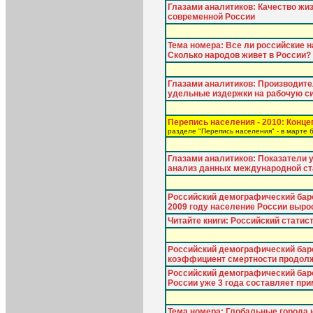
Глазами аналитиков: Качество жиз
современной России
Тема номера: Все ли российские 
Сколько народов живет в России?
Глазами аналитиков: Производите
удельные издержки на рабочую с
Перепись населения - 2010: Конце
разделе "Перепись населения" - в марте 
Глазами аналитиков: Показатели 
анализ данных международной ст
Российский демографический баро
2009 году население России вырос
Читайте книги: Российский статис
Российский демографический баро
коэффициент смертности продол
Российский демографический бар
России уже 3 года составляет пр
Тема номера: Глобальные города