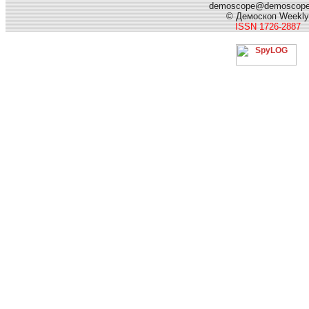
demoscope@demoscop
© Демоскоп Weekly
ISSN 1726-2887