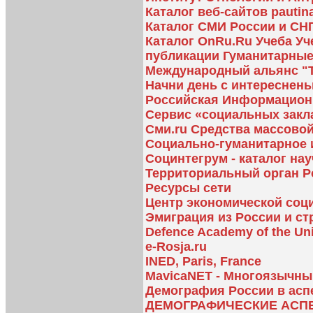
Каталог веб-сайтов pautina
Каталог СМИ России и СН
Каталог OnRu.Ru Учеба У
публикации Гуманитарные
Международный альянс "
Начни день с интересненьк
Российская Информационн
Сервис «социальных закл
Сми.ru Средства массово
Социально-гуманитарное 
Социнтегрум - каталог на
Территориальный орган Ро
Ресурсы сети
Центр экономической со
Эмиграция из России и ст
Defence Academy of the Un
e-Rosja.ru
INED, Paris, France
MavicaNET - Многоязычны
Демография России в аспе
ДЕМОГРАФИЧЕСКИЕ АСП