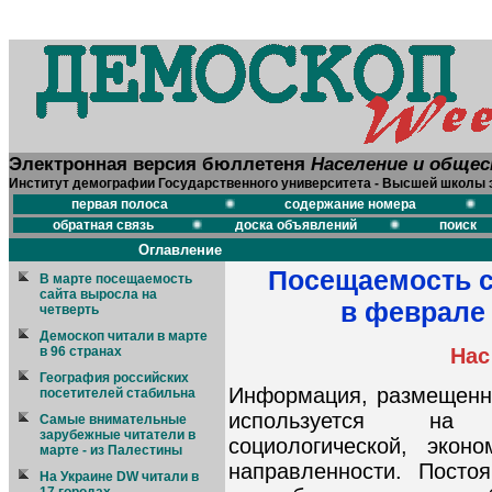
Электронная версия бюллетеня
Население и обще
Институт демографии Государственного университета - Высшей школы 
первая полоса
содержание номера
обратная связь
доска объявлений
поиск
Оглавление
Посещаемость с
В марте посещаемость
сайта выросла на
в феврале 
четверть
Демоскоп читали в марте
Нас
в 96 странах
География российских
Информация, размещенн
посетителей стабильна
используется на 
Самые внимательные
зарубежные читатели в
социологической, экон
марте - из Палестины
направленности. Посто
На Украине DW читали в