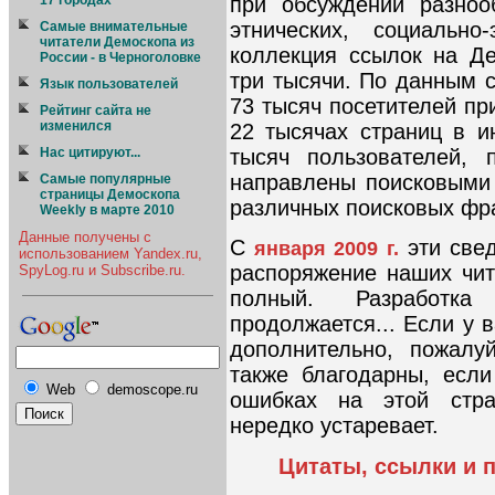
при обсуждении разноо
17 городах
этнических, социально
Cамые внимательные
читатели Демоскопа из
коллекция ссылок на Д
России - в Черноголовке
три тысячи. По данным 
Язык пользователей
73 тысяч посетителей п
Рейтинг сайта не
изменился
22 тысячах страниц в и
тысяч пользователей,
Нас цитируют...
направлены поисковыми
Самые популярные
страницы Демоскопа
различных поисковых фр
Weekly в марте 2010
Данные получены с
С
эти све
января 2009 г.
использованием Yandex.ru,
распоряжение наших чит
SpyLog.ru и Subscribe.ru.
полный. Разработка
продолжается... Если у 
дополнительно, пожалу
также благодарны, есл
Web
demoscope.ru
ошибках на этой стра
нередко устаревает.
Цитаты, ссылки и 