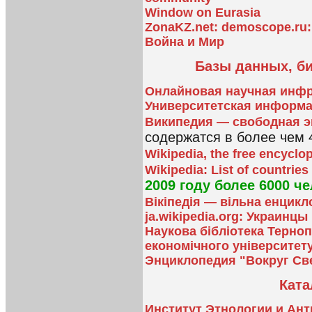
Window on Eurasia
ZonaKZ.net: demoscope.ru
Война и Мир
Базы данных, би
Онлайновая научная инфр
Университетская информа
Википедия — свободная 
содержатся в более чем 
Wikipedia, the free encyclo
Wikipedia: List of countries
2009 году более 6000 че
Вікіпедія — вільна енцикл
ja.wikipedia.org: Украинцы
Наукова бібліотека Терно
економічного університет
Энциклопедия "Вокруг Св
Ката
Институт Этнологии и Ан