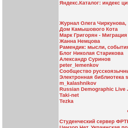
Яндекс.Каталог: индекс ц
Журнал Олега Чиркунова, 
Дом Камышового Кота
Марк Григорян - Миграци
Жанна Немцова
Рамендик: мысли, событи
Блог Николая Старикова
Александр Суринов
peter_lemenkov
Сообщество русскоязычн
Электронная библиотека s
m_kalashnikov
Russian Demographic Live 
Taki-net
Tezka
Студенческий сервер ФР
Цензор.Нет. Украинская п