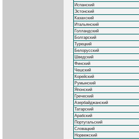
Испанский
Эстонский
Казахский
Итальянский
Голландский
Болгарский
Турецкий
Белорусский
Шведский
Финский
Чешский
Корейский
Румынский
Японский
Греческий
Азербайджанский
Татарский
Арабский
Португальский
Словацкий
Норвежский