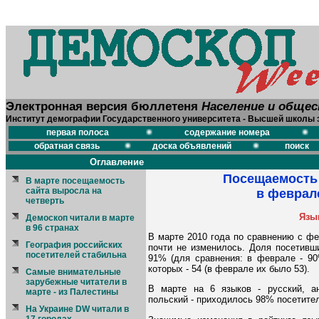
Электронная версия бюллетеня
Население и обще
Институт демографии Государственного университета - Высшей школы 
первая полоса
содержание номера
обратная связь
доска объявлений
поиск
Оглавление
Посещаемость 
В марте посещаемость
сайта выросла на
в феврале
четверть
Язы
Демоскоп читали в марте
в 96 странах
В марте 2010 года по сравнению с ф
География российских
почти не изменилось. Доля посетивш
посетителей стабильна
91% (для сравнения: в феврале - 90
которых - 54 (в феврале их было 53).
Самые внимательные
зарубежные читатели в
В марте на 6 языков - русский, ан
марте - из Палестины
польский - приходилось 98% посетителе
На Украине DW читали в