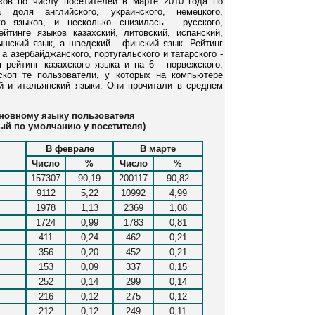
ков по числу посетителей в марте 2010 года по
доля английского, украинского, немецкого,
ого языков, и несколько снизилась - русского,
ейтинге языков казахский, литовский, испанский,
ышский язык, а шведский - финский язык. Рейтинг
 а азербайджанского, португальского и татарского -
 рейтинг казахского языка и на 6 - норвежского.
коп те пользователи, у которых на компьютере
й и итальянский языки. Они прочитали в среднем
сновному языку пользователя
ый по умолчанию у посетителя)
В феврале
В марте
Число
%
Число
%
157307
90,19
200117
90,82
9112
5,22
10992
4,99
1978
1,13
2369
1,08
1724
0,99
1783
0,81
411
0,24
462
0,21
356
0,20
452
0,21
153
0,09
337
0,15
252
0,14
299
0,14
216
0,12
275
0,12
212
0,12
249
0,11