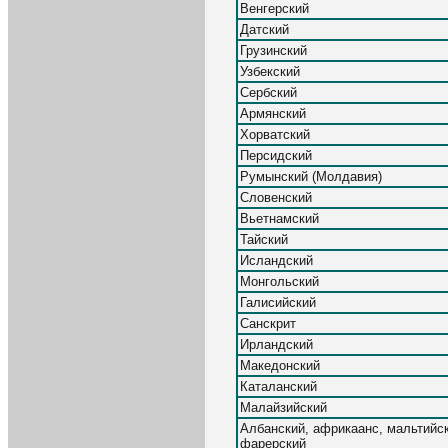
Венгерский
Датский
Грузинский
Узбекский
Сербский
Армянский
Хорватский
Персидский
Румынский (Молдавия)
Словенский
Вьетнамский
Тайский
Исландский
Монгольский
Галисийский
Санскрит
Ирландский
Македонский
Каталанский
Малайзийский
Албанский, африкаанс, мальтийск
фарерский