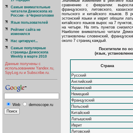
17 городах
Значимые изменения в рейтинге язы
сравнению с февралем: выросла 
Cамые внимательные
французского, литовского, казахск
читатели Демоскопа из
польского и китайского языков. В р
России - в Черноголовке
эстонский языки и иврит обошли лат
китайского языков вырос на 7 пунктов,
Язык пользователей
на четыре. На пять пунктов снизился
Рейтинг сайта не
Наиболее внимательно читали Демос
изменился
установлены словенский, французски
около 7 страниц каждый.
Нас цитируют...
Самые популярные
Посетители по о
страницы Демоскопа
(язык, установленн
Weekly в марте 2010
Данные получены с
Страна
использованием Yandex.ru,
SpyLog.ru и Subscribe.ru.
Русский
Английский
Украинский
Немецкий
Французский
Web
demoscope.ru
Польский
Китайский
Латышский
Иврит
Литовский