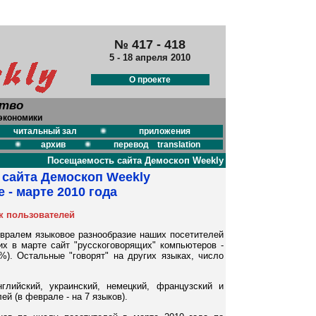
№ 417 - 418
5 - 18 апреля 2010
О проекте
ство
экономики
читальный зал
приложения
архив
перевод translation
Посещаемость сайта Демоскоп Weekly
сайта Демоскоп Weekly
 - марте 2010 года
к пользователей
евралем языковое разнообразие наших посетителей
их в марте сайт "русскоговорящих" компьютеров -
%). Остальные "говорят" на других языках, число
глийский, украинский, немецкий, французский и
й (в феврале - на 7 языков).