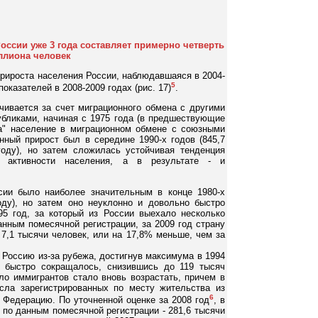
ссии уже 3 года составляет примерно четверть
ллиона человек
рироста населения России, наблюдавшаяся в 2004-
5
оказателей в 2008-2009 годах (рис. 17)
.
чивается за счет миграционного обмена с другими
убликами, начиная с 1975 года (в предшествующие
а" население в миграционном обмене с союзными
нный прирост был в середине 1990-х годов (845,7
оду), но затем сложилась устойчивая тенденция
й активности населения, а в результате - и
ии было наиболее значительным в конце 1980-х
оду), но затем оно неуклонно и довольно быстро
5 год, за который из России выехало несколько
анным помесячной регистрации, за 2009 год страну
 7,1 тысячи человек, или на 17,8% меньше, чем за
 Россию из-за рубежа, достигнув максимума в 1994
е быстро сокращалось, снизившись до 119 тысяч
сло иммигрантов стало вновь возрастать, причем в
сла зарегистрированных по месту жительства из
6
 Федерацию. По уточненной оценке за 2008 год
, в
 по данным помесячной регистрации - 281,6 тысячи