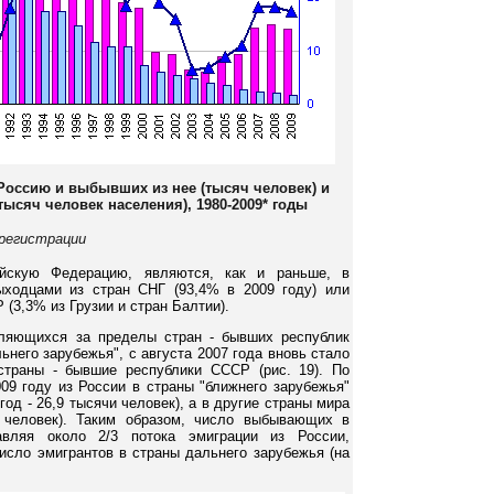
Россию и выбывших из нее (тысяч человек) и
тысяч человек населения), 1980-2009* годы
 регистрации
йскую Федерацию, являются, как и раньше, в
ходцами из стран СНГ (93,4% в 2009 году) или
 (3,3% из Грузии и стран Балтии).
вляющихся за пределы стран - бывших республик
ьнего зарубежья", с августа 2007 года вновь стало
траны - бывшие республики СССР (рис. 19). По
09 году из России в страны "ближнего зарубежья"
год - 26,9 тысячи человек), а в другие страны мира
и человек). Таким образом, число выбывающих в
авляя около 2/3 потока эмиграции из России,
исло эмигрантов в страны дальнего зарубежья (на