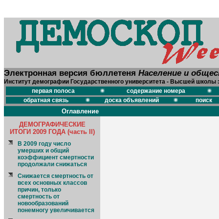
Электронная версия бюллетеня
Население и обще
Институт демографии Государственного университета - Высшей школы 
первая полоса
содержание номера
обратная связь
доска объявлений
поиск
Оглавление
ДЕМОГРАФИЧЕСКИЕ
ИТОГИ 2009 ГОДА (часть II)
В 2009 году число
умерших и общий
коэффициент смертности
продолжали снижаться
Снижается смертность от
всех основных классов
причин, только
смертность от
новообразований
понемногу увеличивается