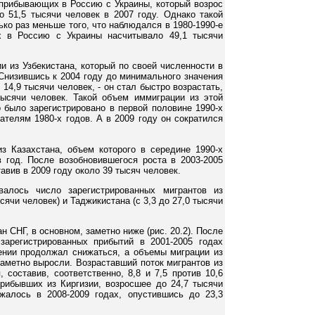
 прибывающих в Россию с Украины, который возрос
о 51,5 тысячи человек в 2007 году. Однако такой
ко раз меньше того, что наблюдался в 1980-1990-е
х в Россию с Украины насчитывало 49,1 тысячи
и из Узбекистана, который по своей численности в
 Снизившись к 2004 году до минимального значения
14,9 тысячи человек, - он стал быстро возрастать,
ысячи человек. Такой объем иммиграции из этой
о было зарегистрировано в первой половине 1990-х
ателям 1980-х годов. А в 2009 году он сократился
из Казахстана, объем которого в середине 1990-х
 год. После возобновившегося роста в 2003-2005
авив в 2009 году около 39 тысяч человек.
валось число зарегистрированных мигрантов из
сячи человек) и Таджикистана (с 3,3 до 27,0 тысячи
 СНГ, в основном, заметно ниже (рис. 20.2). После
зарегистрированных прибытий в 2001-2005 годах
ении продолжал снижаться, а объемы миграции из
аметно выросли. Возраставший поток мигрантов из
 составив, соответственно, 8,8 и 7,5 против 10,6
прибывших из Киргизии, возросшее до 24,7 тысячи
жалось в 2008-2009 годах, опустившись до 23,3