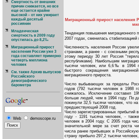
Смертность от внешних
причин снижается, но все
еще остается крайне
высокой – от них умирает
каждый десятый
Миграционный прирост населения Ро
россиянин
ми
Младенческая
Тенденция повышения миграционного п
смертность в 2009 году
2007 годах, сменилась стабилизацией п
опустилась до 8,2‰
Численность населения России увели
Миграционный прирост
странами, а ранее - с союзными респ
населения России уже 3
года составляет примерно
этому периоду 30 лет Россия "терял
четверть миллиона
республиками). Наибольшим миграцио
человек
тысячи человек, или 6,6‰ в 1994 г
быстрого сокращения миграционно
См. также Архив выпусков
миграционного прироста.
Российского
демографического
Число выбывающих за пределы Росс
барометра
годов (792 тысячи человек в 1988 г
снижалось. Исключение составил 199
больше людей, чем в 1994 году. По д
покинули 32,5 тысячи человек, что на
предшествующий 2008 год.
Число зарегистрированных прибытий в
году - 1191 тысяча человек, - такж
Web
demoscope.ru
человек в 2004 году. С 2005 года чи
значительной мере за счет роста чи
числа ранее прибывших в Российскую
страну прибыло 297,2 тысячи человек,