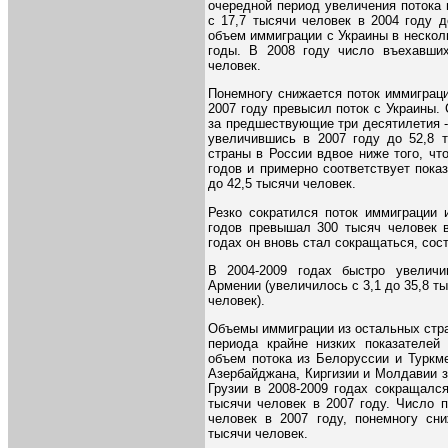
очередной период увеличения потока
с 17,7 тысячи человек в 2004 году д
объем иммиграции с Украины в несколь
годы. В 2008 году число въехавши
человек.
Понемногу снижается поток иммиграци
2007 году превысил поток с Украины.
за предшествующие три десятилетия - 
увеличившись в 2007 году до 52,8 т
страны в России вдвое ниже того, чт
годов и примерно соответствует показ
до 42,5 тысячи человек.
Резко сократился поток иммиграции 
годов превышал 300 тысяч человек в
годах он вновь стал сокращаться, сост
В 2004-2009 годах быстро увеличи
Армении (увеличилось с 3,1 до 35,8 ты
человек).
Объемы иммиграции из остальных стран
периода крайне низких показателей 
объем потока из Белоруссии и Туркм
Азербайджана, Киргизии и Молдавии з
Грузии в 2008-2009 годах сокращался,
тысячи человек в 2007 году. Число 
человек в 2007 году, понемногу сни
тысячи человек.