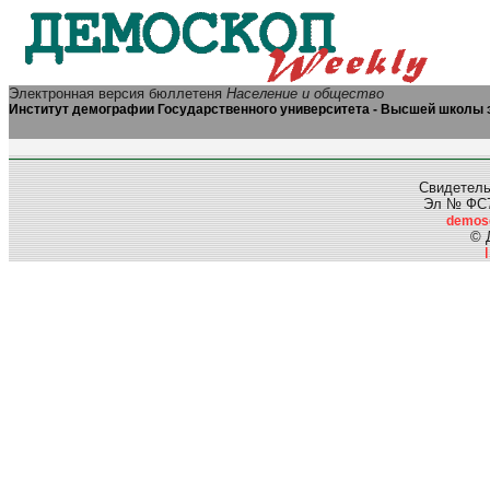
Электронная версия бюллетеня
Население и общество
Институт демографии Государственного университета - Высшей школы 
Свидетель
Эл № ФС77
demos
© 