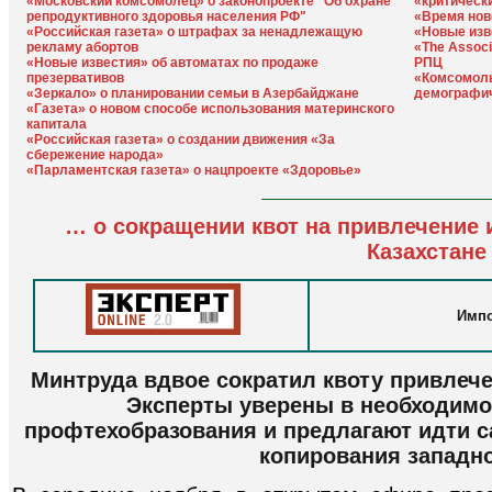
«Московский комсомолец» о законопроекте "Об охране
«критическ
репродуктивного здоровья населения РФ"
«Время нов
«Российская газета» о штрафах за ненадлежащую
«Новые изв
рекламу абортов
«The Assoc
«Новые известия» об автоматах по продаже
РПЦ
презервативов
«Комсомоль
«Зеркало» о планировании семьи в Азербайджане
демографи
«Газета» о новом способе использования материнского
капитала
«Российская газета» о создании движения «За
сбережение народа»
«Парламентская газета» о нацпроекте «Здоровье»
… о сокращении квот на привлечение
Казахстане
Импо
Минтруда вдвое сократил квоту привлеч
Эксперты уверены в необходим
профтехобразования и предлагают идти 
копирования западн