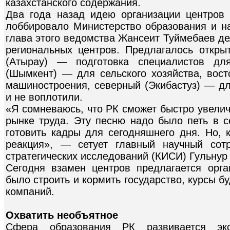
казахстанского содержания.
Два года назад идею организации центров
лоббировало Министерство образования и на
глава этого ведомства Жансеит Туймебаев д
региональных центров. Предлагалось откр
(Атырау) — подготовка специалистов дл
(Шымкент) — для сельского хозяйства, вост
машиностроения, северный (Экибастуз) — дл
и не воплотили.
«Я сомневаюсь, что РК сможет быстро увелич
рынке труда. Эту песню надо было петь в с
готовить кадры для сегодняшнего дня. Но, 
реакция», — сетует главный научный сотр
стратегических исследований (КИСИ) Гульнур
Сегодня взамен центров предлагается орг
было строить и кормить государство, курсы бу
компаний.
Охватить необъятное
Сфера образования РК развивается экс