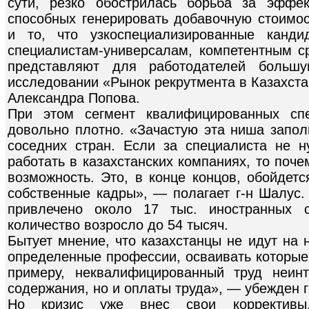
сути, резко обострилась борьба за эффек
способных генерировать добавочную стоимос
и то, что узкоспециализированные канди
специалистам-универсалам, компетентным ср
представляют для работодателей больш
исследовании «Рынок рекрутмента в Казахстан
Александра Попова.
При этом сегмент квалифицированных спе
довольно плотно. «Зачастую эта ниша запол
соседних стран. Если за специалиста не н
работать в казахстанских компаниях, то поч
возможность. Это, в конце концов, обойдет
собственные кадры», — полагает г-н Шалус.
привлечено около 17 тыс. иностранных 
количество возросло до 54 тысяч.
Бытует мнение, что казахстанцы не идут на 
определенные профессии, осваивать которые 
примеру, неквалифицированный труд неин
содержания, но и оплаты труда», — убежден г
Но кризис уже внес свои корректив