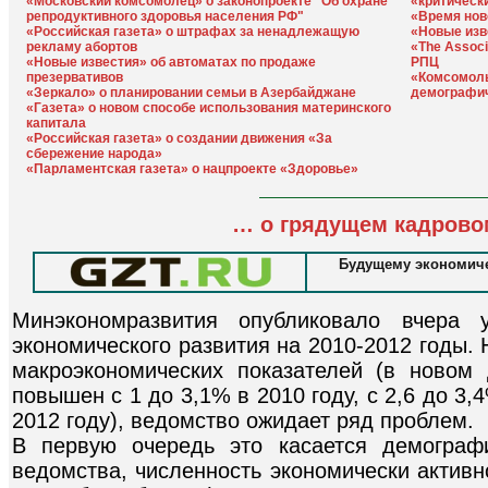
«Московский комсомолец» о законопроекте "Об охране
«критическ
репродуктивного здоровья населения РФ"
«Время нов
«Российская газета» о штрафах за ненадлежащую
«Новые изв
рекламу абортов
«The Assoc
«Новые известия» об автоматах по продаже
РПЦ
презервативов
«Комсомоль
«Зеркало» о планировании семьи в Азербайджане
демографи
«Газета» о новом способе использования материнского
капитала
«Российская газета» о создании движения «За
сбережение народа»
«Парламентская газета» о нацпроекте «Здоровье»
… о грядущем кадрово
Будущему экономиче
Минэкономразвития опубликовало вчера у
экономического развития на 2010-2012 годы.
макроэкономических показателей (в новом
повышен с 1 до 3,1% в 2010 году, с 2,6 до 3,4
2012 году), ведомство ожидает ряд проблем.
В первую очередь это касается демографи
ведомства, численность экономически активн