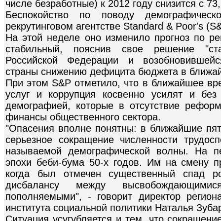
числе безработные) к 2012 году снизится с 73,
Беспокойство по поводу демографичес
рекрутинговом агентстве Standard & Poor's (S&
На этой неделе оно изменило прогноз по ре
стабильный, пояснив свое решение "ста
Российской Федерации и возобновившейс
страны снижению дефицита бюджета в ближай
При этом S&P отметило, что в ближайшее вр
услуг и коррупция косвенно усилят и без
демографией, которые в отсутствие рефор
финансы общественного сектора.
"Опасения вполне понятны: в ближайшие пят
серьезное сокращение численности трудосп
называемой демографической волны. На п
эпохи беби-бума 50-х годов. Им на смену п
когда был отмечен существенный спад р
дисбалансу между высвобождающими
пополняемыми", - говорит директор регио
института социальной политики Наталья Зуба
Ситуация усугубляется и тем, что сокращени