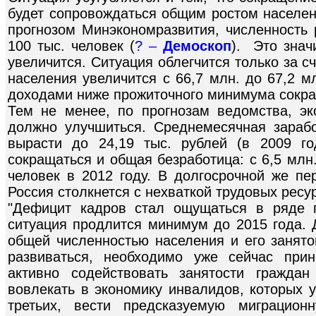
будет сопровождаться общим ростом населен
прогнозом Минэкономразвития, численность 
100 тыс. человек (
? –
Демоскоп
). Это знач
увеличится. Ситуация облегчится только за сч
населения увеличится с 66,7 млн. до 67,2 м
доходами ниже прожиточного минимума сократ
Тем не менее, по прогнозам ведомства, э
должно улучшиться. Среднемесячная зараб
вырасти до 24,19 тыс. рублей (в 2009 го
сокращаться и общая безработица: с 6,5 млн.
человек в 2012 году. В долгосрочной же пе
Россия столкнется с нехваткой трудовых ресу
"Дефицит кадров стал ощущаться в ряде п
ситуация продлится минимум до 2015 года. 
общей численностью населения и его занято
развиваться, необходимо уже сейчас при
активно содействовать занятости граждан
вовлекать в экономику инвалидов, которых у
третьих, вести предсказуемую миграцион