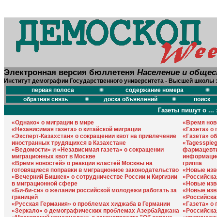
Электронная версия бюллетеня
Население и обще
Институт демографии Государственного университета - Высшей школы 
первая полоса
содержание номера
обратная связь
доска объявлений
поиск
Газеты пишут о ... 
«Однако» о миграции в мире
«Время нов
«Независимая газета» о китайской миграции
«Газета» о
«Эксперт-Казахстан» о сокращении квот на привлечение
«Газета» о
иностранных трудящихся в Казахстане
«Tagesspieg
«Ведомости» и «Независимая газета» о сокращении
фармацевти
миграционных квот в Москве
информацио
«Время новостей» о реакции властей Москвы на
гриппа
готовящиеся поправки в миграционное законодательство
«Новые изв
«Вечерний Бишкек» о сотрудничестве России и Киргизии
«Российска
в миграционной сфере
«Новые изв
«Би-би-си» о желании российской молодежи работать за
«Новые изв
границей
«Российска
«Русская Германия» о проблемах хиджаба в Германии
«Газета» о
«Зеркало» о демографических проблемах Азербайджана
«Российска