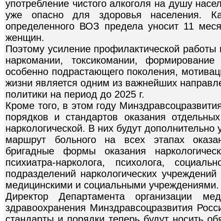
употребление чистого алкоголя на душу насел
уже опасно для здоровья населения. К
определенного ВОЗ предела уносит 11 мес
женщин.
Поэтому усиление профилактической работы 
наркомании, токсикомании, формирование
особенно подрастающего поколения, мотивац
жизни является одним из важнейших направл
политики на период до 2025 г.
Кроме того, в этом году Минздравсоцразвити
порядков и стандартов оказания отдельны
наркологической. В них будут дополнительно 
маршрут больного на всех этапах оказа
бригадные формы оказания наркологичес
психиатра-нарколога, психолога, социаль
подразделений наркологических учреждений 
медицинскими и социальными учреждениями.
Директор Департамента организации ме
здравоохранения Минздравсоцразвития Росси
стандарты и порядки теперь будут носить об