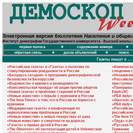
Электронная версия бюллетеня
Население и обще
Институт демографии Государственного университета - Высшей школы 
первая полоса
содержание номера
обратная связь
доска объявлений
поиск
Газеты пишут о ... 
«Российская газета» и «Газета» о политике по
«Коммерсан
стимулированию рождаемости в России
спецкомисс
«Беларусь сегодня» о программе демографической
«Независим
безопасности Белоруссии
«Российска
«Ведомости» о кризисе и разводимости
преступнос
«Комсомольская правда» об акции против абортов
«Панорама»
«Новая газета» о проблеме старения в России
ЕврАзЭС
«Новые известия» о борьбе с курением в России
«РБК daily»
«The New Times» о том, что в России не борются с
«Glavred» 
курением
«РБК daily»
«Медицинская газета» о конференции по
«Российская
наркологическим проблемам в России
российском
«Новые известия» о новых лекарствах от рака
«The New T
«Новые известия» о смертности на дорогах
«Труд» о р
«Газета» о правах детей в России
«Русская Г
«The Observer» об эксплуатации детей в Узбекистане
Германии