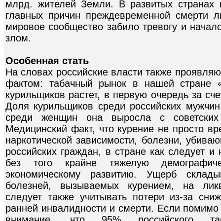
млрд. жителей Земли. В развитых странах 
главных причин преждевременной смерти л
мировое сообщество забило тревогу и начал
злом.
Особенная стать
На словах российские власти также проявляю
фактом: табачный рынок в нашей стране «
курильщиков растет, в первую очередь за сч
Доля курильщиков среди российских мужчи
среди женщин она выросла с советски
Медицинский факт, что курение не просто вр
наркотической зависимости, болезни, убива
российских граждан, в стране как следует и 
без того крайне тяжелую демографиче
экономическому развитию. Ущерб склады
болезней, вызываемых курением, на лик
следует также учитывать потери из-за сниж
ранней инвалидности и смерти. Если помимо 
внимание, что 95% российского таб