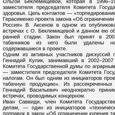
Ольгой Беклемищевой, которая в 1996–1
заместителя председателя Комитета Госу
здоровья. Цель контактов — «торпедировани
Герасименко проекта закона «Об ограничении
Россия» В. Аксенов в одном из опубликов
встречах с О. Беклемищевой и данном ею об
ранней стадии. Закон был принят в 200
табачников из него были удалены на
содержавшиеся в проекте.
Одним из активных участников дискуссий 
Геннадий Кулик, занимавший в 2002–2007
Комитета Государственной думы по аграрным
— заместителя председателя Комитета Гос
налогам. Он был одним из инициа­торов прое
табачную продукцию». Из рассекреченных
Геннадий Васильевич неоднократно прини
встречах, проводимых концерном.
Иван Саввиди, член Комитета Государст
делам, — один из инициаторов «техничес
поправок в закон «Об ограничении курения та