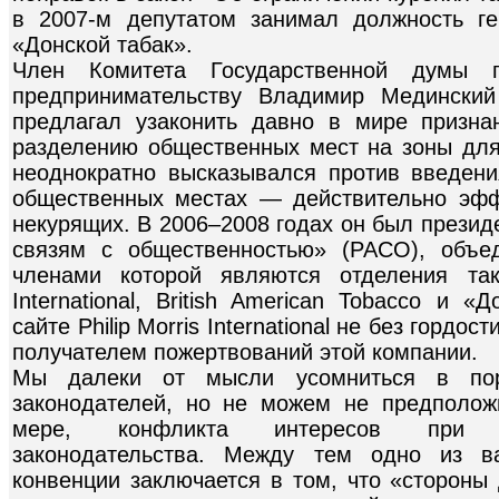
в 2007-м депутатом занимал должность ге
«Донской табак».
Член Комитета Государственной думы 
предпринимательству Владимир Мединский
предлагал узаконить давно в мире призн
разделению общественных мест на зоны дл
неоднократно высказывался против введени
общественных местах — действительно эфф
некурящих. В 2006–2008 годах он был презид
связям с общественностью» (РАСО), объе
членами которой являются отделения таки
International, British American Tobacco и 
сайте Philip Morris International не без горд
получателем пожертвований этой компании.
Мы далеки от мысли усомниться в пор
законодателей, но не можем не предполож
мере, конфликта интересов при ра
законодательства. Между тем одно из в
конвенции заключается в том, что «стороны