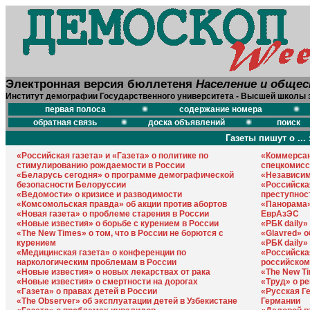
Электронная версия бюллетеня
Население и обще
Институт демографии Государственного университета - Высшей школы 
первая полоса
содержание номера
обратная связь
доска объявлений
поиск
Газеты пишут о ... 
«Российская газета» и «Газета» о политике по
«Коммерсан
стимулированию рождаемости в России
спецкомисс
«Беларусь сегодня» о программе демографической
«Независим
безопасности Белоруссии
«Российска
«Ведомости» о кризисе и разводимости
преступнос
«Комсомольская правда» об акции против абортов
«Панорама»
«Новая газета» о проблеме старения в России
ЕврАзЭС
«Новые известия» о борьбе с курением в России
«РБК daily»
«The New Times» о том, что в России не борются с
«Glavred» 
курением
«РБК daily»
«Медицинская газета» о конференции по
«Российская
наркологическим проблемам в России
российском
«Новые известия» о новых лекарствах от рака
«The New T
«Новые известия» о смертности на дорогах
«Труд» о р
«Газета» о правах детей в России
«Русская Г
«The Observer» об эксплуатации детей в Узбекистане
Германии