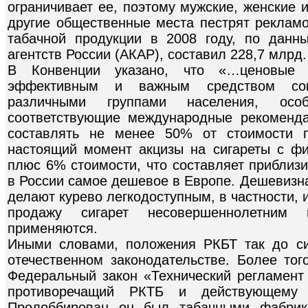
ограничивает ее, поэтому мужские, женские 
другие общественные места пестрят реклам
табачной продукции в 2008 году, по данн
агентств России (АКАР), составил 228,7 млрд.
В Конвенции указано, что «…ценовые
эффективным и важным средством сок
различными группами населения, ос
соответствующие международные рекоменд
составлять не менее 50% от стоимости п
настоящий момент акцизы на сигареты с ф
плюс 6% стоимости, что составляет приблизи
в России самое дешевое в Европе. Дешевизна
делают курево легкодоступным, в частности, 
продажу сигарет несовершеннолетним 
применяются.
Иными словами, положения РКБТ так до с
отечественном законодательстве. Более тог
Федеральный закон «Технический регламент
противоречащий РКТБ и действующему ро
Пролоббирован он был табачными фабрик