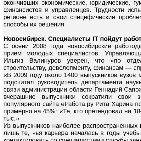
окончивших экономические, юридические, гу
финансистов и управленцев. Трудности исп
регионе есть и свои специфические проблем
способы их решения
Новосибирск. Специалисты IT пойдут рабо
С осени 2008 года новосибирские работод
прием молодых специалистов. Управляющий
Ильгиз Валинуров уверен, что «по отде
строительству, девелопменту, финансам — сп
«В 2009 году около 1400 выпускников вузов 
подсчитал руководитель департамента наук
связи администрации области Геннадий Сапож
вчерашние выпускники сократили свои за
популярного сайта еРабота.ру Рита Харина п
примерно на 45%: «Те, кто претендовал на 18–
тыс.»
Из выпускников наиболее распространенных 
лишь те, чья карьера началась в годы учебы
контактировать со специалистами службы зан