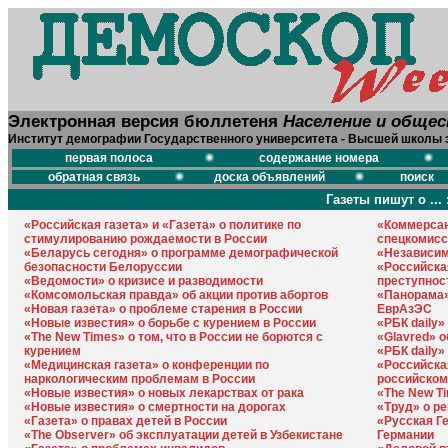
Электронная версия бюллетеня
Население и обще
Институт демографии Государственного университета - Высшей школы 
первая полоса
содержание номера
обратная связь
доска объявлений
поиск
Газеты пишут о ... 
«Российская газета» и «Газета» о политике по
«Коммерсан
стимулированию рождаемости в России
спецкомисс
«Беларусь сегодня» о программе демографической
«Независим
безопасности Белоруссии
«Российска
«Ведомости» о кризисе и разводимости
преступнос
«Комсомольская правда» об акции против абортов
«Панорама»
«Новая газета» о проблеме старения в России
ЕврАзЭС
«Новые известия» о борьбе с курением в России
«РБК daily»
«The New Times» о том, что в России не борются с
«Glavred» 
курением
«РБК daily»
«Медицинская газета» о конференции по
«Российская
наркологическим проблемам в России
российском
«Новые известия» о новых лекарствах от рака
«The New T
«Новые известия» о смертности на дорогах
«Труд» о р
«Газета» о правах детей в России
«Русская Г
«The Observer» об эксплуатации детей в Узбекистане
Германии