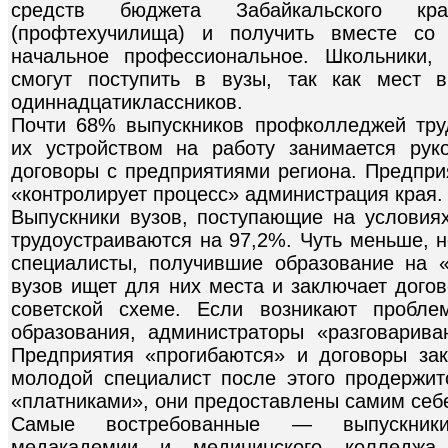
средств бюджета Забайкальского кр
(профтехучилища) и получить вместе со
начальное профессиональное. Школьники,
смогут поступить в вузы, так как мест 
одиннадцатиклассников.
Почти 68% выпускников профколледжей труд
их устройством на работу занимается рук
договоры с предприятиями региона. Предприя
«контролирует процесс» администрация края.
Выпускники вузов, поступающие на условиях
трудоустраиваются на 97,2%. Чуть меньше, 
специалисты, получившие образование на «
вузов ищет для них места и заключает дого
советской схеме. Если возникают пробле
образования, администраторы «разговарива
Предприятия «прогибаются» и договоры зак
молодой специалист после этого продержит
«платниками», они предоставлены самим себе
Самые востребованные — выпускники 
медакадемии и медицинского колледжа.