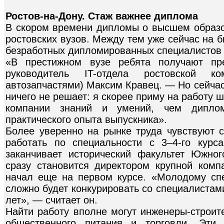
Ростов-на-Дону. Стаж важнее диплома
В скором времени дипломы о высшем образов
ростовских вузов. Между тем уже сейчас на 
безработных дипломированных специалистов 
«В престижном вузе ребята получают пр
руководитель IT-отдела ростовской к
автозапчастями) Максим Кравец. — Но сейча
ничего не решает: я скорее приму на работу
компании знаний и умений, чем дипло
практического опыта выпускника».
Более уверенно на рынке труда чувствуют с
работать по специальности с 3–4-го курс
заканчивает историчес­кий факультет Южно
сразу становится директором крупной комп
начал еще на первом курсе. «Молодому спец
сложно будет конкурировать со специалистам
лет», — считает он.
Найти работу вполне могут инженеры-строит
общественного питания и торговли. Эти