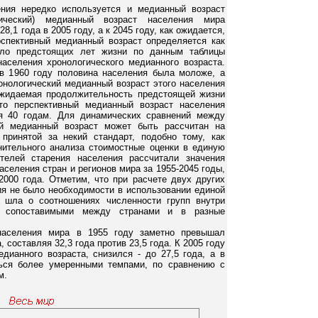
ения нередко используется и медианный возраст
тический) медианный возраст населения мира
28,1 года в 2005 году, а к 2045 году, как ожидается,
ерспективный медианный возраст определяется как
исло предстоящих лет жизни по данным таблицы
населения хронологического медианного возраста.
 в 1960 году половина населения была моложе, а
ронологический медианный возраст этого населения
ожидаемая продолжительность предстоящей жизни
то перспективный медианный возраст населения
я 40 годам. Для динамических сравнений между
ый медианный возраст может быть рассчитан на
принятой за некий стандарт, подобно тому, как
ительного анализа стоимостные оценки в единую
телей старения населения рассчитали значения
аселения стран и регионов мира за 1955-2045 годы,
000 года. Отметим, что при расчете двух других
ия не было необходимости в использовании единой
ь шла о соотношениях численности групп внутри
е сопоставимыми между странами и в разные
населения мира в 1955 году заметно превышал
, составляя 32,3 года против 23,5 года. К 2005 году
едианного возраста, снизился - до 27,5 года, а в
ься более умеренными темпами, по сравнению с
м.