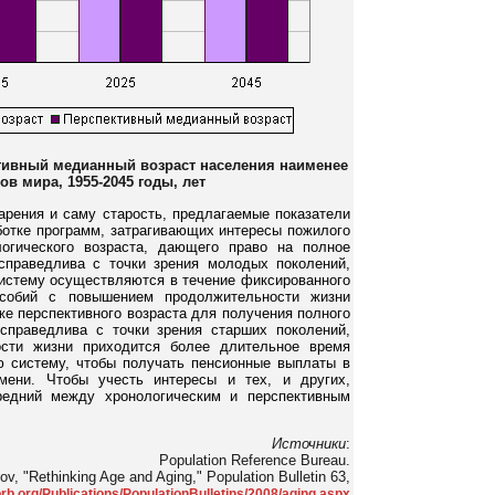
ктивный медианный возраст населения наименее
ов мира, 1955-2045 годы, лет
арения и саму старость, предлагаемые показатели
ботке программ, затрагивающих интересы пожилого
логического возраста, дающего право на полное
справедлива с точки зрения молодых поколений,
систему осуществляются в течение фиксированного
особий с повышением продолжительности жизни
же перспективного возраста для получения полного
справедлива с точки зрения старших поколений,
ости жизни приходится более длительное время
ю систему, чтобы получать пенсионные выплаты в
мени. Чтобы учесть интересы и тех, и других,
редний между хронологическим и перспективным
Источники
:
Population Reference Bureau.
, "Rethinking Age and Aging," Population Bulletin 63,
prb.org/Publications/PopulationBulletins/2008/aging.aspx