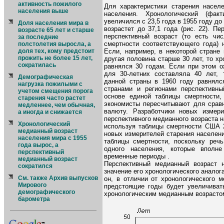
активность пожилого
Для характеристики старения насел
населения выше
населения. Хронологический (фак
увеличился с 23,5 года в 1955 году до 
Доля населения мира в
возрастет до 37,1 года (рис. 22). П
возрасте 65 лет и старше
перспективный возраст (то есть ч
за последние
смертности соответствующего года) 
полстолетия выросла, а
Если, например, в некоторой стране
доля тех, кому предстоит
прожить не более 15 лет,
другая половина старше 30 лет, то х
сократилась
равнялся 30 годам. Если при этом 
для 30-летних составляла 40 лет, 
Демографическая
данной страны в 1960 году равнялс
нагрузка пожилыми с
странами и регионами перспективн
учетом смещения порога
основе единой таблицы смертности, 
старения часто растет
экономисты пересчитывают для сравн
медленнее, чем обычная,
валюту. Разработчики новых измери
а иногда и снижается
перспективного медианного возраста н
Хронологический
используя таблицы смертности США 2
медианный возраст
новых измерителей старения населен
населения мира с 1955
таблицы смертности, поскольку реч
года вырос, а
одного населения, которые вполн
перспективный
временные периоды .
медианный возраст
Перспективный медианный возраст 
сократился
значение его хронологического аналога
См. также Архив выпусков
он, в отличии от хронологического м
Мирового
предстоящие годы будет увеличиват
демографического
хронологическим медианным возрасто
барометра