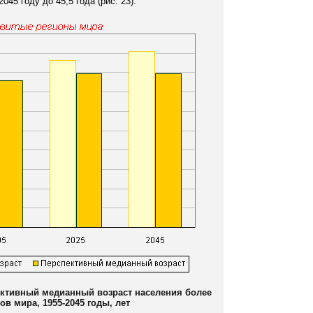
45 году до 45,5 года (рис. 23).
ективный медианный возраст населения более
ов мира, 1955-2045 годы, лет