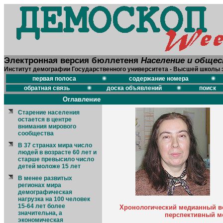
Электронная версия бюллетеня
Население и обще
Институт демографии Государственного университета - Высшей школы 
первая полоса
содержание номера
обратная связь
доска объявлений
поиск
Оглавление
Старение населения
остается в центре
внимания мирового
сообщества
В 37 странах мира число
людей в возрасте 60 лет и
старше превысило число
детей моложе 15 лет
В менее развитых
регионах мира
демографическая
нагрузка на 100 человек
15-64 лет более
Хронологический медианный воз
значительна, а
перспективный м
экономическая