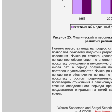
Рисунок 25. Фактический и перспе
развитых регион
Помимо нового взгляда на процесс ст
позволяют по-новому подойти к разра
населения. Фиксация точного хроно
пенсионное обеспечение, не вполне 
поскольку отчисления в пенсионную 
числа лет, а период получения п
постепенно увеличивается. Фиксация 
пенсионного обеспечения не вполне 
поскольку с ростом продолжительн
производить отчисления в пенсионну
течение определенного периода вре
предлагается опираться на некий с
возраст.
Warren Sanderson and Sergei Scherbov
no.4 (2008). -
http://www.