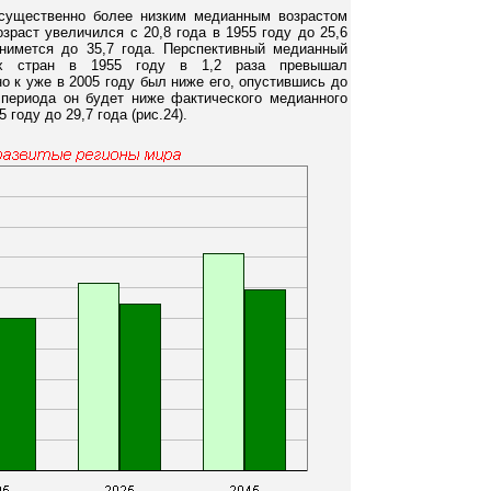
существенно более низким медианным возрастом
зраст увеличился с 20,8 года в 1955 году до 25,6
днимется до 35,7 года. Перспективный медианный
ых стран в 1955 году в 1,2 раза превышал
о к уже в 2005 году был ниже его, опустившись до
о периода он будет ниже фактического медианного
 году до 29,7 года (рис.24).