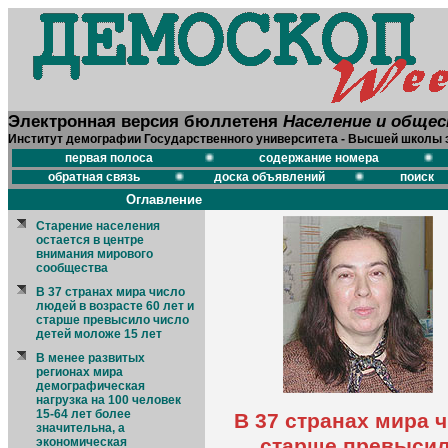
Электронная версия бюллетеня
Население и обще
Институт демографии Государственного университета - Высшей школы 
первая полоса
содержание номера
обратная связь
доска объявлений
поиск
Оглавление
Старение населения
остается в центре
внимания мирового
сообщества
В 37 странах мира число
людей в возрасте 60 лет и
старше превысило число
детей моложе 15 лет
В менее развитых
регионах мира
демографическая
нагрузка на 100 человек
15-64 лет более
В 37 странах мира ч
значительна, а
старше превысил
экономическая