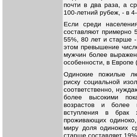
почти в два раза, а с
100-летний рубеж, - в 4
Если среди населени
составляют примерно 5
55%, 80 лет и старше -
этом превышение числ
мужчин более выражено
особенности, в Европе (
Одинокие пожилые л
риску социальной изо
соответственно, нуждаю
более высокими пок
возрастов и более н
вступления в брак 
проживающих одиноко,
миру доля одиноких с
старше составляет 19%,