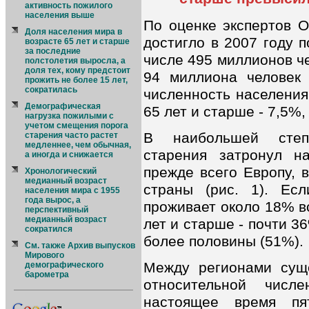
активность пожилого
населения выше
По оценке экспертов 
Доля населения мира в
достигло в 2007 году п
возрасте 65 лет и старше
за последние
числе 495 миллионов че
полстолетия выросла, а
доля тех, кому предстоит
94 миллиона человек 
прожить не более 15 лет,
сократилась
численность населения
Демографическая
65 лет и старше - 7,5%,
нагрузка пожилыми с
учетом смещения порога
В наибольшей степе
старения часто растет
медленнее, чем обычная,
старения затронул н
а иногда и снижается
прежде всего Европу, 
Хронологический
медианный возраст
страны (рис. 1). Ес
населения мира с 1955
года вырос, а
проживает около 18% в
перспективный
медианный возраст
лет и старше - почти 3
сократился
более половины (51%).
См. также Архив выпусков
Мирового
Между регионами суще
демографического
барометра
относительной числ
настоящее время пя