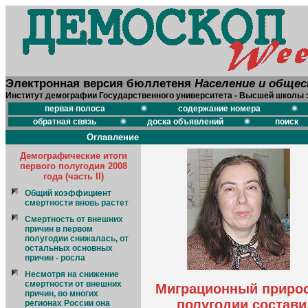
Электронная версия бюллетеня
Население и обще
Институт демографии Государственного университета - Высшей школы 
первая полоса
содержание номера
обратная связь
доска объявлений
поиск
Оглавление
Демографические итоги
первого полугодия 2008
года (часть II)
Общий коэффициент
смертности вновь растет
Смертность от внешних
причин в первом
полугодии снижалась, от
остальных основных
причин - росла
Несмотря на снижение
смертности от внешних
Миграционный прирос
причин, во многих
полугодии состави
регионах России она