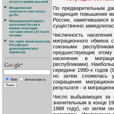
остается крайне высокой
По предварительным да
Младенческая
смертность опустилась
тенденция повышения ми
до 9‰
России, наметившаяся в
Миграционный прирост
существенно замедлилас
населения России в
первом полугодии
составил около 124 тысяч
Численность населения
человек
миграционного обмена с
См. также Архив выпусков
Российского
союзными республика
демографического
предшествующие этому 
барометра
население в миграц
республиками). Наиболь
середине 1990-х годов (
но затем сложилась у
Web
demoscope.ru
сокращения миграционн
результате - и миграционн
Число выбывающих за 
значительным в конце 19
1988 году), но затем о