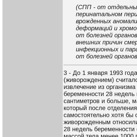
(СПП - от отдельны
перинатальном пери
врожденных аномалий
деформаций и хромо
от болезней органо
внешних причин сме
инфекционных и паp
от болезней органо
3 - До 1 января 1993 го
(живорождением) считал
извлечение из организма
беременности 28 недель 
сантиметров и больше, м
который после отделения
самостоятельно хотя бы о
живорожденным относили
28 недель беременности 
массой тела менее 1000 