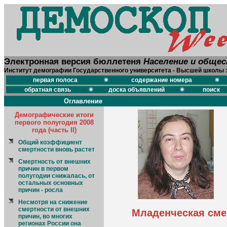
Электронная версия бюллетеня
Население и обще
Институт демографии Государственного университета - Высшей школы 
первая полоса
содержание номера
обратная связь
доска объявлений
поиск
Оглавление
Демографические итоги
первого полугодия 2008
года (часть II)
Общий коэффициент
смертности вновь растет
Смертность от внешних
причин в первом
полугодии снижалась, от
остальных основных
причин - росла
Несмотря на снижение
смертности от внешних
Младенческая сме
причин, во многих
регионах России она