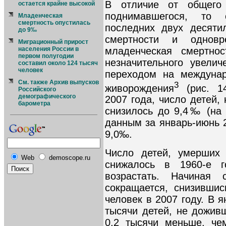
В отличие от общего 
остается крайне высокой
поднимавшегося, то 
Младенческая
смертность опустилась
последних двух десяти
до 9‰
смертности и одновр
Миграционный прирост
младенческая смертнос
населения России в
первом полугодии
незначительного увелич
составил около 124 тысяч
человек
переходом на междунар
См. также Архив выпусков
3
живорождения
(рис. 14
Российского
демографического
2007 года, число детей,
барометра
снизилось до 9,4‰ (на
данным за январь-июнь 2
9,0‰.
Число детей, умерших 
Web
demoscope.ru
снижалось в 1960-е 
возрастать. Начиная
сокращается, снизившис
человек в 2007 году. В 
тысячи детей, не доживш
0,2 тысячи меньше, че