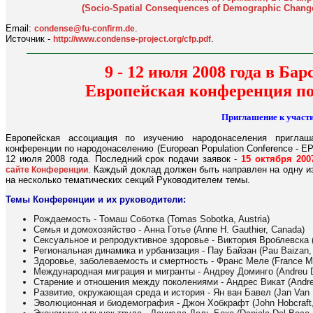
(Socio-Spatial Consequences of Demographic Change 
Email:
.
condense@fu-confirm.de
Источник -
.
http://www.condense-project.org/cfp.pdf
9 - 12 июля 2008 года в Ба
Европейская конференция по
Приглашение к участ
Европейская ассоциация по изучению народонаселения приглаш
конференции по народонаселению (European Population Conference - EP
12 июля 2008 года. Последний срок подачи заявок -
15 октября 200
. Каждый доклад должен быть направлен на одну и
сайте Конференции
на несколько тематических секций Руководителем темы.
Темы Конференции и их руководители:
Рождаемость - Томаш Соботка (Tomas Sobotka, Austria)
Семья и домохозяйство - Анна Готье (Anne H. Gauthier, Canada)
Сексуальное и репродуктивное здоровье - Виктория Вроблевска (
Региональная динамика и урбанизация - Пау Байзан (Pau Baizan,
Здоровье, заболеваемость и смертность - Франс Меле (France Me
Международная миграция и мигранты - Андреу Доминго (Andreu D
Старение и отношения между поколениями - Андрес Викат (Andres 
Развитие, окружающая среда и история - Ян ван Бавел (Jan Van 
Эволюционная и биодемография - Джон Хобкрафт (John Hobcraft,