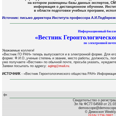
на котором размещены базы данных экспертов, СМ
информация о дистанционном обучении. Инстит
в области подготовки учебных программ, испол
Источник: письмо директора Института профессора А.И.Подберезк
Информационный бюлле
«Вестник Геронтологическо
по электронной почте
Уважаемые коллеги!
«Вестник ГО РАН» теперь выпускается и в электронной форме. Для его
форме: Ф.И.О.,ученые степень и звание, место работы, должность, по
уже получаете «Вестник» по обычной почте, просьба указать, нуждаете
Заявки посылать по адресу:
.
aging@mail.ru
ИСТОЧНИК
- «Вестник Геронтологического общества РАН» Информацио
Свидетельство о регистра
Эл № ФС77-54569 от 21.03.
demoscope@demoscop
© Демоскоп Weekly
ISSN 1726-2887