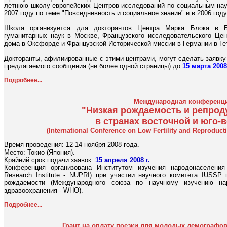
летнюю школу европейских Центров исследований по социальным нау
2007 году по теме "Повседневность и социальное знание" и в 2006 году
Школа организуется для докторантов Центра Марка Блока в Б
гуманитарных наук в Москве, Французского исследовательского Цен
дома в Оксфорде и Французской Исторической миссии в Германии в Ге
Докторанты, афилиированные с этими центрами, могут сделать заявку и
предлагаемого сообщения (не более одной страницы) до
15 марта 2008
Подробнее...
Международная конференци
"Низкая рождаемость и репрод
в странах восточной и юго-
(International Conference on Low Fertility and Reproducti
Время проведения: 12-14 ноября 2008 года.
Место: Токио (Япония).
Крайний срок подачи заявок:
15 апреля 2008 г.
Конференция организована Институтом изучения народонаселения У
Research Institute - NUPRI) при участии научного комитета IUSSP
рождаемости (Международного союза по научному изучению на
здравоохранения - WHO).
Подробнее...
Грант на оплату поезки для молодых демографов