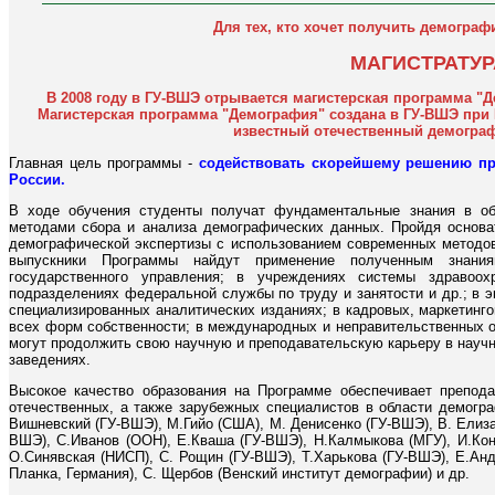
Для тех, кто хочет получить демогра
МАГИСТРАТУР
В 2008 году в ГУ-ВШЭ отрывается магистерская программа "
Магистерская программа "Демография" создана в ГУ-ВШЭ при 
известный отечественный демограф
Главная цель программы -
содействовать скорейшему решению пр
России.
В ходе обучения студенты получат фундаментальные знания в об
методами сбора и анализа демографических данных. Пройдя основа
демографической экспертизы с использованием современных методов
выпускники Программы найдут применение полученным знани
государственного управления; в учреждениях системы здравоохр
подразделениях федеральной службы по труду и занятости и др.; в эк
специализированных аналитических изданиях; в кадровых, маркетинг
всех форм собственности; в международных и неправительственных 
могут продолжить свою научную и преподавательскую карьеру в науч
заведениях.
Высокое качество образования на Программе обеспечивает препод
отечественных, а также зарубежных специалистов в области демогр
Вишневский (ГУ-ВШЭ), М.Гийо (США), М. Денисенко (ГУ-ВШЭ), В. Елизар
ВШЭ), С.Иванов (ООН), Е.Кваша (ГУ-ВШЭ), Н.Калмыкова (МГУ), И.Кон
О.Синявская (НИСП), С. Рощин (ГУ-ВШЭ), Т.Харькова (ГУ-ВШЭ), E.Ан
Планка, Германия), С. Щербов (Венский институт демографии) и др.