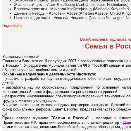
Экономика и рынок труда - Даниэла Дель Бока (Daniela Del Boca, 
Жизненный цикл - Аарт Лифброэр (Aart C. Liefbroer, Netherlands)
Вопросы политики - Михаэла Крейенфельд (Michaela Kreyenfeld,
Данные и методы - Арнстейн Аасве (Arnstein Aassve, United King
Постерные доклады - Нико ван Нимвеген (Nico van Nimwegen, Net
Подробнее...
Возобновлена подписка н
Семья в Рос
"
Уважаемые коллеги!
Сообщаем Вам, что со II полугодия 2007 г. возобновлена подписка н
в России"
. Учредителем журнала является ФГУ
"ГосНИИ семьи и во
области изучения проблем семьи и детей.
Основные направления деятельности Института:
- участие в разработке научно-методического обеспечения государс
детей;
- разработка научно обоснованных предложений по основным напр
исполнительной власти федерального и регионального уровней;
- разработка инновационных практико-ориентированных технологий с
трудную жизненную ситуацию.
В числе постоянных международных партнеров института: Детский 
фонд социальных реформ, Совет Европы, представительство Объед
др.
Среди авторов журнала
"Семья в России"
- молодые и извест
Правительства РФ, практики-профессионалы. Главный редактор -
Дар
семьи и воспитания, академик Российской академии образования, докт