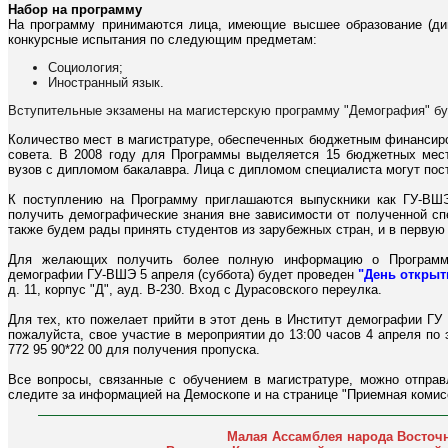
Набор на программу
На программу принимаются лица, имеющие высшее образование (ди
конкурсные испытания по следующим предметам:
Социология;
Иностранный язык.
Вступительные экзамены на магистерскую программу "Демография" буд
Количество мест в магистратуре, обеспеченных бюджетным финансир
совета. В 2008 году для Программы выделяется 15 бюджетных мест
вузов с дипломом бакалавра. Лица с дипломом специалиста могут пост
К поступлению на Программу приглашаются выпускники как ГУ-ВШЭ,
получить демографические знания вне зависимости от полученной с
также будем рады принять студентов из зарубежных стран, и в первую 
Для желающих получить более полную информацию о Программе
демографии ГУ-ВШЭ 5 апреля (суббота) будет проведен
"День открыт
д. 11, корпус "Д", ауд. В-230. Вход с Дурасовского переулка.
Для тех, кто пожелает прийти в этот день в Институт демографии ГУ 
пожалуйста, свое участие в мероприятии до 13:00 часов 4 апреля по
772 95 90*22 00 для получения пропуска.
Все вопросы, связанные с обучением в магистратуре, можно отпра
следите за информацией на Демоскопе и на странице "Приемная комис
Малая Ассамблея народа Восточн