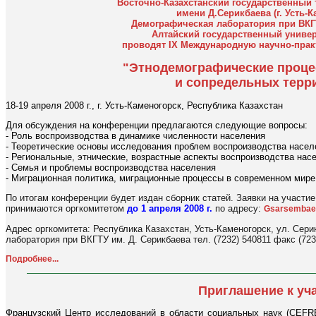
Восточно-Казахстанский государственный 
имени Д.Серикбаева (г. Усть-К
Демографическая лаборатория при ВКГТ
Алтайский государственный универс
проводят IX Международную научно-пра
"Этнодемографические проце
и сопредельных терр
18-19 апреля 2008 г., г. Усть-Каменогорск, Республика Казахстан
Для обсуждения на конференции предлагаются следующие вопросы:
- Роль воспроизводства в динамике численности населения
- Теоретические основы исследования проблем воспроизводства насел
- Региональные, этнические, возрастные аспекты воспроизводства нас
- Семья и проблемы воспроизводства населения
- Миграционная политика, миграционные процессы в современном мире
По итогам конференции будет издан сборник статей. Заявки на участие
принимаются оргкомитетом
до 1 апреля 2008 г.
по адресу:
Gsаrsembae
Адрес оргкомитета: Республика Казахстан, Усть-Каменогорск, ул. Сери
лаборатория при ВКГТУ им. Д. Серикбаева тел. (7232) 540811 факс (723
Подробнее...
Приглашение к уч
Французский Центр исследований в области социальных наук (CEFRE