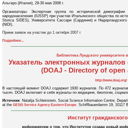
Альгеро (Италия), 29-30 мая 2008 г.
Организаторы: Экспертная группа по исторической демографи
народонаселения (IUSSP) при участии Итальянского общества по истори
Storica SIDES), Университета Сассари (Сардиния) и Нидерландског
(NIDI)..
Прием заявок на участие до 1 октября 2007 г.
Подробнее...
Библиотека Лундского университете 
Указатель электронных журналов
(DOAJ - Directory of open 
http://www.doaj.org/
В настоящий момент DOAJ содержит 1930 журналов. По 472 журналам
тысяч. DOAJ включает в себя журналы по медицине, биологии, социал
Источник
: Natalija Schleinstein, Social Science Information Centre, Depa
at the
. Schiffbauerdamm 19, 10117 B
GESIS Service Agency Eastern Europe
Институт гражданског
информируем о том, что Институтом создан новый инф