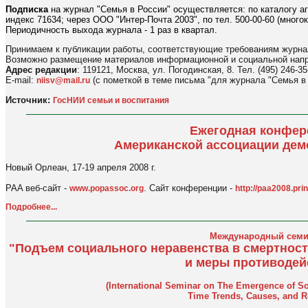
Подписка
на журнал "Семья в России" осуществляется: по каталогу аг
индекс 71634; через ООО "Интер-Почта 2003", по тел. 500-00-60 (многока
Периодичность выхода журнала - 1 раз в квартал.
Принимаем к публикации работы, соответствующие требованиям журна
Возможно размещение материалов информационной и социальной напр
Адрес редакции
: 119121, Москва, ул. Погодинская, 8. Тел. (495) 246-35
E-mail:
(с пометкой в теме письма "для журнала "Семья в
niisv@mail.ru
Источник:
ГосНИИ семьи и воспитания
Ежегодная конфер
Американской ассоциации дем
Новый Орлеан, 17-19 апреля 2008 г.
PAA веб-сайт -
. Сайт конференции -
www.popassoc.org
http://paa2008.pri
Подробнее...
Международный семи
"Подъем социального неравенства в смертност
и меры противодей
(International Seminar on The Emergence of Soci
Time Trends, Causes, and R