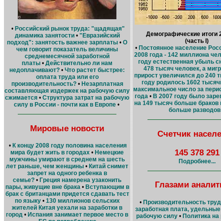
•
Российский рынок труда: "щадящая"
Демографические итоги 
динамика занятости
•
"Евразийский
(часть I)
подход": занятость важнее зарплаты
•
О
•
Постоянное население Росс
чем говорит показатель величины
2008 года - 142 миллиона че
среднемесячной заработной
году естественная убыль с
платы
•
Действительно ли нам
478 тысяч человек, а ми
недоплачивают?
•
Что растет быстрее:
прирост увеличился до 240 
оплата труда или его
году родилось 1602 тысячи
производительность?
•
Незарплатная
максимальное число за пери
составляющая издержек на рабочую силу
года
•
В 2007 году было заре
сжимается
•
Структура затрат на рабочую
на 149 тысяч больше браков 
силу в России - почти как в Европе
•
больше разводов
Мировые новости
Счетчик насел
•
К концу 2008 году половина населения
145 378 291
мира будет жить в городах
•
Немецкие
мужчины умирают в среднем на шесть
Подробнее...
лет раньше, чем женщины
•
Китай снимет
запрет на одного ребенка в
семье?
•
Греция намерена узаконить
Глазами аналит
пары, живущие вне брака
•
Вступающим в
брак с британцами придется сдавать тест
по языку
•
130 миллионов сельских
•
Производительность труд
жителей Китая уехали на заработки в
заработная плата, удельные
город
•
Испания занимает первое место в
рабочую силу
•
Политика на