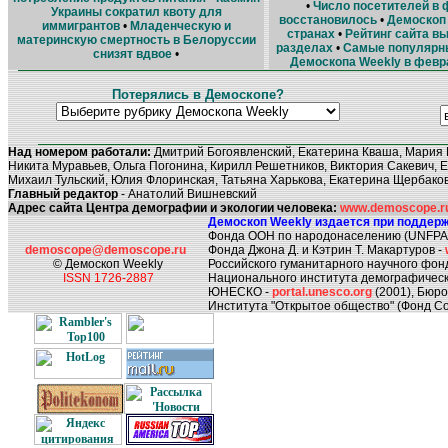
•
Число посетителей в
Украины сократил квоту для
восстановилось
•
Демоскоп 
иммигрантов
•
Младенческую и
странах
•
Рейтинг сайта вы
материнскую смертность в Белоруссии
разделах
•
Самые популярн
снизят вдвое
•
Демоскопа Weekly в февр
Потерялись в Демоскопе?
Над номером работали:
Дмитрий Богоявленский, Екатерина Кваша, Мария 
Никита Муравьев, Ольга Погонина, Кирилл Решетников, Виктория Сакевич, Е
Михаил Тульский, Юлия Флоринская, Татьяна Харькова, Екатерина Щербако
Главный редактор
- Анатолий Вишневский
Адрес сайта Центра демографии и экологии человека:
www.demoscope.ru/
Демоскоп Weekly издается при поддерж
Фонда ООН по народонаселению (UNFPA
demoscope@demoscope.ru
Фонда Джона Д. и Кэтрин Т. Макартуров -
© Демоскоп Weekly
Российского гуманитарного научного фон
ISSN 1726-2887
Национального института демографическ
ЮНЕСКО -
portal.unesco.org
(2001), Бюр
Института "Открытое общество" (Фонд Со