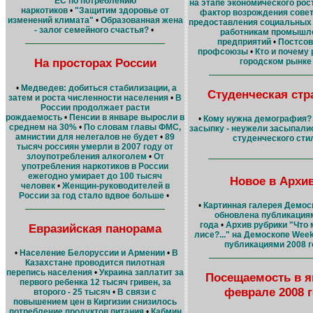
ЕC по потреблению
на этапе экономического рос
наркотиков
•
"Защитим здоровье от
фактор возрождения сове
изменений климата"
•
Образованная жена
предоставления социальных 
- залог семейного счастья?
•
работникам промышл
предприятий
•
Постсов
профсоюзы
•
Кто и почему 
На просторах России
городском рынке
•
Медведев: добиться стабилизации, а
Студенческая стр
затем и роста численности населения
•
В
России продолжает расти
рождаемость
•
Пенсии в январе выросли в
•
Кому нужна демография?
среднем на 30%
•
По словам главы ФМС,
засыпку - неужели засыпали
амнистии для нелегалов не будет
•
89
студенческого сти
тысяч россиян умерли в 2007 году от
злоупотребления алкоголем
•
От
употребления наркотиков в России
ежегодно умирает до 100 тысяч
Новое в Архи
человек
•
Женщин-руководителей в
России за год стало вдвое больше
•
•
Картинная галерея Демос
обновлена публикация
года
•
Архив рубрики "Что 
Евразийская панорама
лисе?..." на Демоскопе Wee
публикациями 2008 г
•
Население Белоруссии и Армении
•
В
Казахстане проводится пилотная
перепись населения
•
Украина заплатит за
Посещаемость в я
первого ребенка 12 тысяч гривен, за
феврале 2008 
второго - 25 тысяч
•
В связи с
повышением цен в Киргизии снизилось
потребление продуктов питания
•
Кабмин