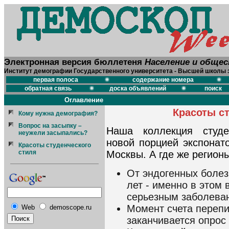
Электронная версия бюллетеня
Население и обще
Институт демографии Государственного университета - Высшей школы 
первая полоса
содержание номера
обратная связь
доска объявлений
поиск
Оглавление
Красоты ст
Кому нужна демография?
Вопрос на засыпку –
Наша коллекция студе
неужели засыпались?
новой порцией экспонато
Красоты студенческого
стиля
Москвы. А где же регион
От эндогенных болез
лет - именно в этом
серьезным заболева
Момент счета перепи
Web
demoscope.ru
заканчивается опрос