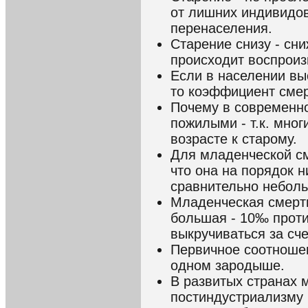
от лишних индивидов
перенаселения.
Старение снизу - сни
происходит воспроиз
Если в населении вы
то коэффициент смер
Почему в современно
пожилыми - т.к. мно
возрасте к старому.
Для младенческой см
что она на порядок ни
сравнительно небол
Младенческая смертн
большая - 10‰ проти
выкручиваться за сч
Первичное соотношен
одном зародыше.
В развитых странах м
постиндустриализму 