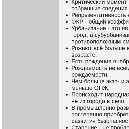
Критический момент п
собранные сведения 
Репрезентативность 
ОКР - общий коэффи
Урбанизание - это я
город, а субурбанизан
противоположным с
Рожают всё больше в
возрасте.
Есть рождения внебр
Рождаемость не всег
рождаемости.
Чем больше экзо- и 
меньше ОПЖ.
Происходит народная
не из города в село.
В промышленно разв
постепенно приобрет
развития безопасност
Старение - не пробле