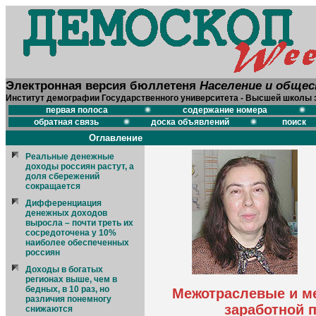
Электронная версия бюллетеня
Население и обще
Институт демографии Государственного университета - Высшей школы 
первая полоса
содержание номера
обратная связь
доска объявлений
поиск
Оглавление
Реальные денежные
доходы россиян растут, а
доля сбережений
сокращается
Дифференциация
денежных доходов
выросла – почти треть их
сосредоточена у 10%
наиболее обеспеченных
россиян
Доходы в богатых
регионах выше, чем в
бедных, в 10 раз, но
Межотраслевые и м
различия понемногу
заработной п
снижаются