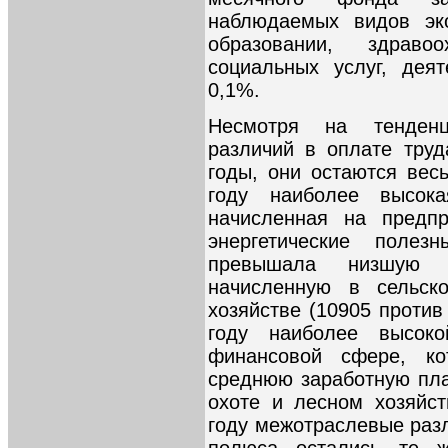
наблюдаемых видов эко
образовании, здраво
социальных услуг, дея
0,1%.
Несмотря на тенден
различий в оплате тру
годы, они остаются вес
году наиболее высока
начисленная на предпр
энергетические поле
превышала низшую с
начисленную в сельск
хозяйстве (10905 против
году наиболее высок
финансовой сфере, к
среднюю заработную пла
охоте и лесном хозяйст
году межотраслевые разл