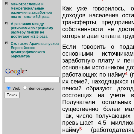
Межотраслевые и
Как уже говорилось, 
межрегиональные
различия в заработной
доходов населения ост
плате - около 5,5 раза
трансферты, предприни
А различия между
собственности не дост
регионами по среднему
размеру пенсии не
которые дает оплата труд
достигают и 2,5 раза
См. также Архив выпусков
Если говорить о пода
Европейского
демографического
основными источника
барометра
заработную плату и пен
основным источником до
4
работающих по найму
(п
их семей, находящихся 
пенсий образуют доход
Web
demoscope.ru
состоящих на учете в
Получатели остальны
существенно более мал
Так, число получающих
превышает 4,5 миллио
5
найму
(работодателя