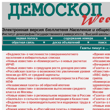
Электронная версия бюллетеня
Население и обще
Институт демографии Государственного университета - Высшей школы 
первая полоса
содержание номера
обратная связь
доска объявлений
поиск
Газеты пишут о ... 
«Ведомости» о численности совершеннолетнего
«Время нов
населения и избирательных списках
количестве
«Новые известия» и «Коммерсантъ» о новых расчетах
«Независим
ИРЧП
«Вечерняя 
«Новые известия» о грядущем росте доходов россиян
«Газета» и 
«Российская газета» о возможностях увеличения уровня
«Известия»
пенсии до 40% от средней зарплаты
«RBC daily
«Новые известия» о причинах непопулярности в России
гриппа
НПФ
«Коммерсан
«Независимая газета» об обратной ипотеке
здравоохра
«Новые известия» о возможном вытеснении среднего
«Известия»
класса из Москвы
Москве
«Новые известия» о региональном неравенстве в России
«Газета» о
«Gazeta.kz» о сельско-городской миграции в Казахстане
«Газета» о
«Ведомости» о производительности и издержках труда в
«Газета» о
России
«Новые изв
«Время новостей» и «Российская газета» о причинах
подкидыше