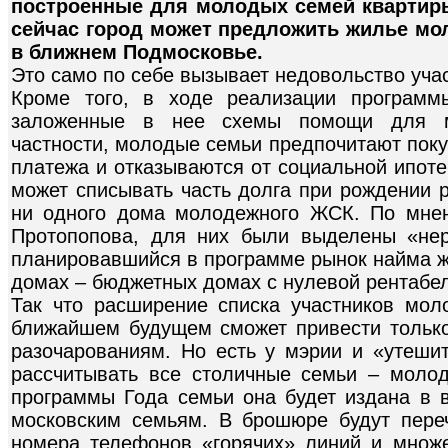
построенные для молодых семей квартиры
сейчас город может предложить жилье м
в ближнем Подмосковье.
Это само по себе вызывает недовольство уча
Кроме того, в ходе реализации программ
заложенные в нее схемы помощи для м
частности, молодые семьи предпочитают поку
платежа и отказываются от социальной ипоте
может списывать часть долга при рождении р
ни одного дома молодежного ЖСК. По мне
Протопопова, для них были выделены «не
планировавшийся в программе рынок найма ж
домах – бюджетных домах с нулевой рентабе
Так что расширение списка участников мо
ближайшем будущем сможет привести тольк
разочарованиям. Но есть у мэрии и «утешит
рассчитывать все столичные семьи – моло
программы Года семьи она будет издана в
московским семьям. В брошюре будут пере
номера телефонов «горячих» линий и множе