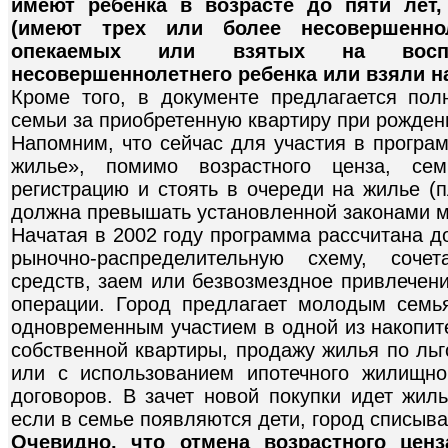
имеют ребенка в возрасте до пяти лет
(имеют трех или более несовершенно
опекаемых или взятых на воспи
несовершеннолетнего ребенка или взяли на
Кроме того, в документе предлагается по
семьи за приобретенную квартиру при рожден
Напомним, что сейчас для участия в програ
жилье», помимо возрастного ценза, се
регистрацию и стоять в очереди на жилье 
должна превышать установленной законами 
Начатая в 2002 году программа рассчитана д
рыночно-распределительную схему, соче
средств, заем или безвозмездное привлечен
операции. Город предлагает молодым семь
одновременным участием в одной из накопит
собственной квартиры, продажу жилья по льг
или с использованием ипотечного жилищно
договоров. В зачет новой покупки идет жил
если в семье появляются дети, город списыва
Очевидно, что отмена возрастного це