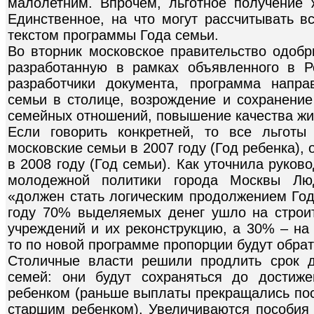
малолетним. Впрочем, льготное получение 
Единственное, на что могут рассчитывать в
текстом программы Года семьи.
Во вторник московское правительство одобр
разработанную в рамках объявленного в Р
разработчики документа, программа напра
семьи в столице, возрождение и сохранение
семейных отношений, повышение качества жи
Если говорить конкретней, то все льготы
московские семьи в 2007 году (Год ребенка), 
в 2008 году (Год семьи). Как уточнила руко
молодежной политики города Москвы Лю
«должен стать логическим продолжением Год
году 70% выделяемых денег ушло на строи
учреждений и их реконструкцию, а 30% – на
то по новой программе пропорции будут обра
Столичные власти решили продлить срок д
семей: они будут сохраняться до достиж
ребенком (раньше выплаты прекращались по
старшим ребенком). Увеличиваются пособия 