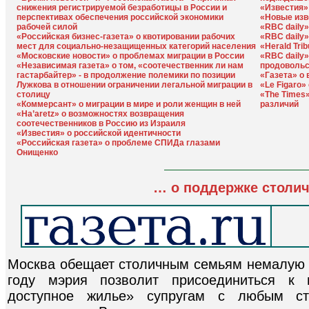
снижения регистрируемой безработицы в России и
«Известия»
перспективах обеспечения российской экономики
«Новые изв
рабочей силой
«RBC daily
«Российская бизнес-газета» о квотировании рабочих
«RBC daily»
мест для социально-незащищенных категорий населения
«Herald Tri
«Московские новости» о проблемах миграции в России
«RBC daily»
«Независимая газета» о том, «соотечественник ли нам
продовольс
гастарбайтер» - в продолжение полемики по позиции
«Газета» о
Лужкова в отношении ограничении легальной миграции в
«Le Figaro
столицу
«The Times
«Коммерсант» о миграции в мире и роли женщин в ней
различий
«Ha’aretz» о возможностях возвращения
соотечественников в Россию из Израиля
«Известия» о российской идентичности
«Российская газета» о проблеме СПИДа глазами
Онищенко
… о поддержке столи
Москва обещает столичным семьям немалую 
году мэрия позволит присоединиться к
доступное жилье» супругам с любым с