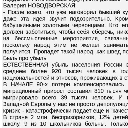
Валерия НОВОДВОРСКАЯ:
- После всего, что уже наговорил бывший к
даже эта идея звучит подозрительно. Кро
бабушкиными золотыми червонцами. Кто ег
должен заботиться, чтобы себя сберечь, ник
на бессмысленные мероприятия, связанн
поскольку народ этим не желает занимат
получится. Пропадет такой народ, как швед п
Быль про убыль
ЕСТЕСТВЕННАЯ убыль населения России в
среднем более 920 тысяч человек в год
национальностей и этносов, проживающих в с
В НАЧАЛЕ 90-х потери компенсировались 
миграционный прирост составил 810 тысяч ч
мигрировало всего 39 тысяч человек. И 
Западной Европы у нас не просто депопуляц
кризис - катастрофически падает еще и "качес
В стране 2 млн. беспризорников, 12% детей
школу, 9 из 10 школьников больны. Тольк