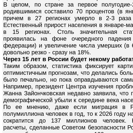
В целом, по стране за первое полугодие
родившимися составило 70 процентов (в янв
причем в 27 регионах умерло в 2-3 раза
Естественный прирост населения в январе-ма
в 15 регионах. Столь значительная ста
проявилась на фоне очередного падения
федерации) и увеличение числа умерших (в 
довольно резко - сразу на 18%.
Через 15 лет в России будет некому работа
Таким образом, статистика фиксирует кар
оптимистичным прогнозам, что делались бол
было печально, но пока оправдываются сам
Например, президент Центра изучения проб
Жанна Зайончковская недавно заявила, что 
демографической убыли к середине века нас
По ее мнению, даже если миграция в Ро
полумиллиона человек в год, то к 2026 году 
сократится до 137 миллионов человек. 
расчеты, сделанные Советом безопасности Ро