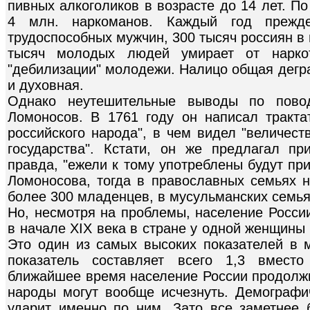
пивных алкоголиков в возрасте до 14 лет. П
4 млн. наркоманов. Каждый год прежд
трудоспособных мужчин, 300 тысяч россиян в г
тысяч молодых людей умирает от наркот
"дебилизации" молодежи. Налицо общая дегра
и духовная.
Однако неутешительные выводы по пов
Ломоносов. В 1761 году он написал тракт
российского народа", в чем видел "величест
государства". Кстати, он же предлагал пр
правда, "ежели к тому употреблены будут п
Ломоносова, тогда в православных семьях 
более 300 младенцев, в мусульманских семьях
Но, несмотря на проблемы, население России
в начале XIX века в стране у одной женщины
Это один из самых высоких показателей в м
показатель составляет всего 1,3 вмест
ближайшее время население России продолж
народы могут вообще исчезнуть. Демографи
ударит именно по ним. Зато все заметнее б