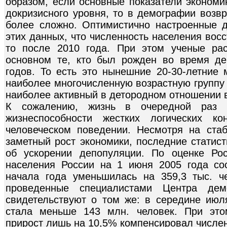
образом, если основные показатели экономи
докризисного уровня, то в демографии возв
более сложно. Оптимистично настроенные 
этих данных, что численность населения восс
то после 2010 года. При этом ученые рас
основном те, кто был рожден во время де
годов. То есть это нынешние 20-30-летни
наиболее многочисленную возрастную группу 
наиболее активный в детородном отношении в
К сожалению, жизнь в очередной раз 
жизнеспособности жестких логических ко
человеческом поведении. Несмотря на ста
заметный рост экономики, последние статис
об ускорении депопуляции. По оценке Рос
населения России на 1 июня 2005 года со
начала года уменьшилась на 359,3 тыс. ч
проведенные специалистами Центра дем
свидетельствуют о том же: в середине июл
стала меньше 143 млн. человек. При это
прирост лишь на 10,5% компенсировал числе