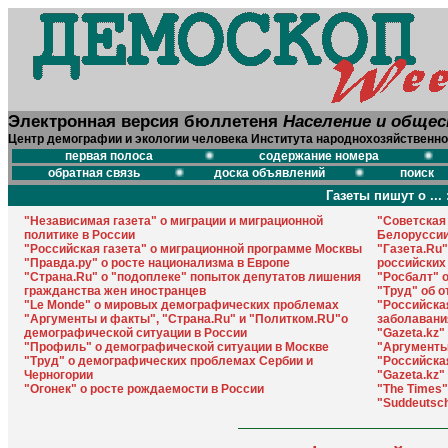
Электронная версия бюллетеня
Население и обще
Центр демографии и экологии человека Института народнохозяйственно
первая полоса
содержание номера
обратная связь
доска объявлений
поиск
Газеты пишут о ... 
"Независимая газета" о миграции и миграционной
"Советская
политике в России
Белорусси
"Российская газета" о миграционной программе Москвы
"Газета.Ru
"Правда.ру" о росте национализма в Европе
российских
"Страна.Ru" о "подоплеке" попыток депутатов лишения
"Росбалт" 
гражданства жен иностранцев
"Труд" об 
"Le Monde" о мировых демографических проблемах
"Российская
"Аргументы и факты", "Страна.Ru" и "Политком.RU"о
заболавани
демографической ситуации в России
"Gazeta.kz"
"Профиль" о демографической ситуации в Москве
"Аргументы
"Труд" о демографических проблемах Сербии и
"Российска
Черногории
"Gazeta.kz
"Огонек" о росте рождаемости в России
"The Times"
"Suddeutsch