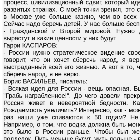
процесс, цивилизационный сдвиг, который иде
развитых странах. С моей точки зрения, это 
в Москве уже больше казино, чем во всех 
Сейчас надо беречь детей. У нас больше бес
- Гражданской и Второй мировой. Нужно 
вырастут и какие ценности у них будут.
Гарри КАСПАРОВ:
- России нужно стратегическое видение сво
говорит, что он хочет сберечь народ, я вер
выстраданный всей его жизнью. А вот в то, 
сберечь народ, я не верю.
Борис ВАСИЛЬЕВ, писатель:
- Всякая идея для России - вещь опасная. Б
"Грабь награбленное!". До чего довели прек
Россия живет в невероятной бедности. К
Рождаемость увеличить? Интересно, как - може
раз наши уже спиваются к 50 годам? Не 
Например, о том, что водка должна быть мон
это было в России раньше. Чтобы был жес
подделок. Пить меньше будут, жить дольше - 