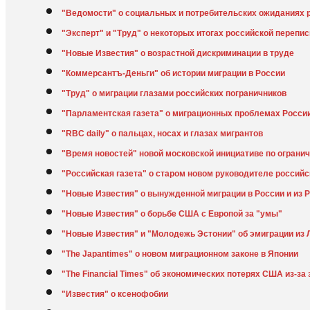
"Ведомости" о социальных и потребительских ожиданиях 
"Эксперт" и "Труд" о некоторых итогах российской перепис
"Новые Известия" о возрастной дискриминации в труде
"Коммерсантъ-Деньги" об истории миграции в России
"Труд" о миграции глазами российских пограничников
"Парламентская газета" о миграционных проблемах Росси
"RBC daily" о пальцах, носах и глазах мигрантов
"Время новостей" новой московской инициативе по ограни
"Российская газета" о старом новом руководителе россий
"Новые Известия" о вынужденной миграции в России и из 
"Новые Известия" о борьбе США с Европой за "умы"
"Новые Известия" и "Молодежь Эстонии" об эмиграции из 
"The Japantimes" о новом миграционном законе в Японии
"The Financial Times" об экономических потерях США из-за
"Известия" о ксенофобии