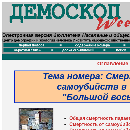
Электронная версия бюллетеня
Население и обще
Центр демографии и экологии человека Института народнохозяйственно
первая полоса
содержание номера
обратная связь
доска объявлений
поиск
Оглавление
Тема номера
: Сме
самоубийств в
"Большой вос
Общая смертность падает,
Смертность от самоубий