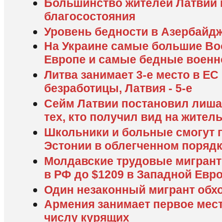
Большинство жителей Латвии н
благосостояния
Уровень бедности в Азербайдж
На Украине самые большие В
Европе и самые бедные воен
Литва занимает 3-е место в ЕС
безработицы, Латвия - 5-е
Сейм Латвии постановил лиша
тех, кто получил вид на жител
Школьники и больные смогут 
Эстонии в облегченном поряд
Молдавские трудовые мигрант
в РФ до $1209 в Западной Евр
Один незаконный мигрант обхо
Армения занимает первое мест
числу курящих