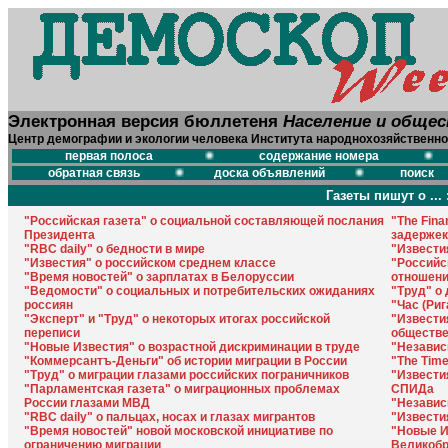
Электронная версия бюллетеня
Население и обще
Центр демографии и экологии человека Института народнохозяйственно
первая полоса
содержание номера
обратная связь
доска объявлений
поиск
Газеты пишут о ... 
"Российская газета" о социальной составляющей послания
"The Fina
Президента
задержек
"RBC daily" о бедности в мире
"Извести
"Известия" о российском среднем классе
"Российс
"Время новостей" о зарплатах в Белоруссии
отношени
"Ведомости" о социальных и потребительских ожиданиях
"Труд" о
россиян
"Час (Ри
"Эксперт" и "Труд" о некоторых итогах российской
"Извести
переписи
обществе
"Новые Известия" о возрастной дискриминации в труде
"Независ
"Коммерсантъ-Деньги" об истории миграции в России
"The Tim
"Труд" о миграции глазами российских пограничников
"Извести
"Парламентская газета" о миграционных проблемах
СПИДа
России глазами МВД
"Независ
"RBC daily" о пальцах, носах и глазах мигрантов
"Извести
"Время новостей" новой московской инициативе по
"Новые Из
ограничению миграции
Великобр