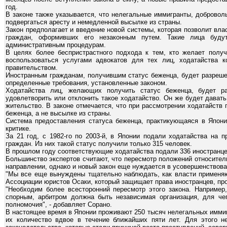
год.
В законе также указывается, что нелегальные иммигранты, доброво
подвергаться аресту и немедленной высылке из страны.
Закон предполагает и введение новой системы, которая позволит вл
граждан, оформивших его незаконным путем. Такие лица буду
административным процедурам.
В целях более беспристрастного подхода к тем, кто желает получ
воспользоваться услугами адвокатов для тех лиц, ходатайства 
правительством.
Иностранным гражданам, получившим статус беженца, будет разреше
определенные требования, установленные законом.
Ходатайства лиц, желающих получить статус беженца, будет р
удовлетворить или отклонить такое ходатайство. Он же будет дават
жительство. В законе отмечается, что при рассмотрении ходатайств
беженца, а не высылке из страны.
Система предоставления статуса беженца, практикующаяся в Япони
критике.
За 21 год, с 1982-го по 2003-й, в Японии подали ходатайства на 
граждан. Из них такой статус получили только 315 человек.
В прошлом году соответствующие ходатайства подали 336 иностранцев
Большинство экспертов считают, что пересмотр положений относител
направлении, однако и новый закон еще нуждается в усовершенствова
"Мы все еще вынуждены тщательно наблюдать, как власти применяют
Ассоциации юристов Осаки, который защищает права иностранцев, п
"Необходим более всесторонний пересмотр этого закона. Например,
спорным, арбитром должна быть независимая организация, для че
полномочия", - добавляет Сорано.
В настоящее время в Японии проживают 250 тысяч нелегальных иммиг
их количество вдвое в течение ближайших пяти лет. Для этого н