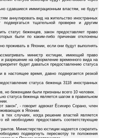
льно сдавшиеся иммиграционным властям, не будут
астям аннулировать вид на жительство иностранных
т подвергаться тщательной проверке и другим
ить статус беженцев, закон предоставляет право
которых были по каким-либо причинам отклонены
но проживать в Японии, если они будут выполнять
ассматривать министр юстиции, имеющий право
ь и разрешение на оформление временного вида на
 приоритет будет даваться предоставлению статуса
и в настоящее время, давно подвергается резкой
предоставление статуса беженца 3118 иностранных
, но беженцами были признаны всего 10 человек.
ьно статуса беженца является шагом в правильном
нии.
 закон", - говорит адвокат Ёсихиро Сорано, член
роживающих в Японии.
 в тех случаях, когда решение властей является
го ей необходимо предоставить соответствующие
рантов. Министерство юстиции надеется сократить
еобходимо подвергнуть пересмотру те положения