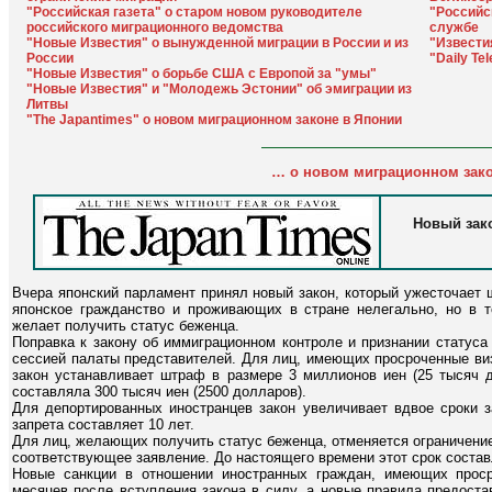
"Российская газета" о старом новом руководителе
"Российс
российского миграционного ведомства
службе
"Новые Известия" о вынужденной миграции в России и из
"Извести
России
"Daily Te
"Новые Известия" о борьбе США с Европой за "умы"
"Новые Известия" и "Молодежь Эстонии" об эмиграции из
Литвы
"The Japantimes" о новом миграционном законе в Японии
… о новом миграционном зако
Новый зако
Вчера японский парламент принял новый закон, который ужесточает
японское гражданство и проживающих в стране нелегально, но в т
желает получить статус беженца.
Поправка к закону об иммиграционном контроле и признании статуса
сессией палаты представителей. Для лиц, имеющих просроченные ви
закон устанавливает штраф в размере 3 миллионов иен (25 тысяч 
составляла 300 тысяч иен (2500 долларов).
Для депортированных иностранцев закон увеличивает вдвое сроки з
запрета составляет 10 лет.
Для лиц, желающих получить статус беженца, отменяется ограничение 
соответствующее заявление. До настоящего времени этот срок состав
Новые санкции в отношении иностранных граждан, имеющих проср
месяцев после вступления закона в силу, а новые правила предоста