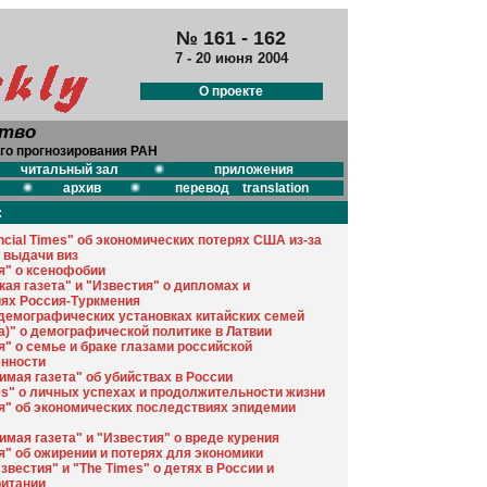
№ 161 - 162
7 - 20 июня 2004
О проекте
ство
го прогнозирования РАН
читальный зал
приложения
архив
перевод translation
:
ncial Times" об экономических потерях США из-за
 выдачи виз
я" о ксенофобии
кая газета" и "Известия" о дипломах и
ях Россия-Туркмения
 демографических установках китайских семей
га)" о демографической политике в Латвии
я" о семье и браке глазами российской
нности
имая газета" об убийствах в России
es" о личных успехах и продолжительности жизни
я" об экономических последствиях эпидемии
имая газета" и "Известия" о вреде курения
я" об ожирении и потерях для экономики
вестия" и "The Times" о детях в России и
итании