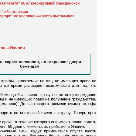
кая газета" об альтернативной гражданской
я" об эвтаназии
legraph" об увеличении роста вьетнамцев
не в Японии
н карает нелегалов, но открывает двери
беженцам
 штрафы, налагаемые на лиц, не имеющих права на
о же время расширяет возможности для тех, кто
 беженца был принят сразу после его утверждения
зы и не имеющих право на получение гражданства,
долларов). До настоящего времени сумма штрафа
апрета на повторный въезд в страну. Теперь срок
срока, в течение которого они имеют право подать
лял 60 дней с момента их прибытия в Японию.
оченные визы, будут применяться спустя шесть
вления статуса беженцев будут действовать через