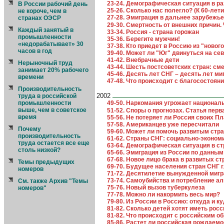
23-24. Демографическая ситуация в р
В России рабочий день
25-26. Сколько нас полегло? (К 60-ле
не короче, чем в
27-28. Эмиграция в дальнее зарубежье
странах ОЭСР
29-30. Смертность от внешних причин. 
Каждый занятый в
33-34. Россия - страна горожан
промышленности
35-36. Берегите мужчин!
«недорабатывает» 30
37-38. Кто приедет в Россию из "новог
часов в год
39-40. Может ли "Юг" двинуться на се
41-42. Внебрачные дети
Нерыночный труд
43-44. Шесть постсоветских стран: см
занимает 20% рабочего
45-46. Десять лет СНГ – десять лет м
времени
47-48. Что происходит с благосостоян
Производительность
2002
труда в российской
промышленности
49-50. Наркомания угрожает национал
выше, чем в советское
51-52. Споры о прогнозах. Статья пер
время
55-56. Не потеряет ли Россия своих П
57-58. Американцев уже пересчитали
Почему
59-60. Может ли помочь развитым ст
производительность
61-62. Страны СНГ: социально-эконом
труда остается все еще
63-64. Демографическая ситуация в с
столь низкой?
65-66. Эмиграция из России по данным
67-68. Новое лицо брака в развитых ст
Темы предыдущих
69-70. Будущее населения стран СНГ 
номеров
71-72. Десятилетие вынужденной мигр
73-74. Самоубийства и потребление ал
См. также Архив "Темы
75-76. Новый вызов туберкулеза
номеров"
77-78. Можно ли накормить весь мир?
79-80. Из России в Россию: откуда и 
81-82. Сколько детей хотят иметь рос
81-82. Что происходит с российским о
85-86. Растет ли российская рождаемо