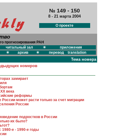
№ 149 - 150
8 - 21 марта 2004
О проекте
ство
го прогнозирования РАН
читальный зал
приложения
архив
перевод translation
Тема номера
едыдущих номеров
сторах замирает
биля
абортам
 XX века
ссийские реформы
 России может расти только за счет миграции
аселения России
поведение подростков в России
колько их было?
ьгот?
 1980-е - 1990-е годы
ссии