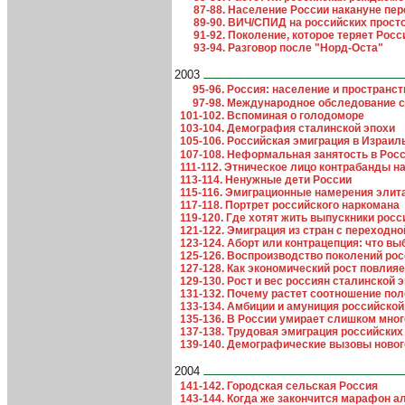
87-88. Население России накануне пе
89-90. ВИЧ/СПИД на российских прост
91-92. Поколение, которое теряет Росс
93-94. Разговор после "Норд-Оста"
2003
95-96. Россия: население и пространст
97-98. Международное обследование с
101-102. Вспоминая о голодоморе
103-104. Демография сталинской эпохи
105-106. Российская эмиграция в Израил
107-108. Неформальная занятость в Росс
111-112. Этническое лицо контрабанды н
113-114. Ненужные дети России
115-116. Эмиграционные намерения элит
117-118. Портрет российского наркомана
119-120. Где хотят жить выпускники росс
121-122. Эмиграция из стран с переходн
123-124. Аборт или контрацепция: что 
125-126. Воспроизводство поколений ро
127-128. Как экономический рост повлия
129-130. Рост и вес россиян сталинской 
131-132. Почему растет соотношение по
133-134. Амбиции и амуниция российской
135-136. В России умирает слишком мног
137-138. Трудовая эмиграция российски
139-140. Демографические вызовы новог
2004
141-142. Городская сельская Россия
143-144. Когда же закончится марафон а