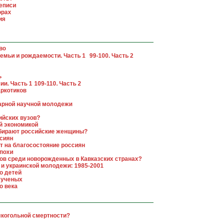
реписи
орах
ия
во
емьи и рождаемости. Часть 1
99-100. Часть 2
ь
ии. Часть 1
109-110. Часть 2
аркотиков
арной научной молодежи
ийских вузов?
ой экономикой
выбирают российские женщины?
ссиян
ет на благосостояние россиян
эпохи
лов среди новорожденных в Кавказских странах?
 и украинской молодежи: 1985-2001
о детей
х ученых
о века
лкогольной смертности?