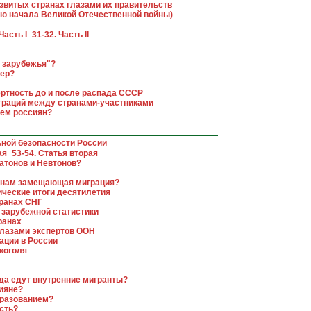
азвитых странах глазами их правительств
тию начала Великой Отечественной войны)
Часть I
31-32. Часть II
о зарубежья"?
вер?
ертность до и после распада СССР
играций между странами-участниками
ием россиян?
ьной безопасности России
вая
53-54. Статья вторая
латонов и Невтонов?
ранам замещающая миграция?
ические итоги десятилетия
транах СНГ
 зарубежной статистики
ранах
глазами экспертов ООН
ации в России
коголя
куда едут внутренние мигранты?
сияне?
бразованием?
сть?