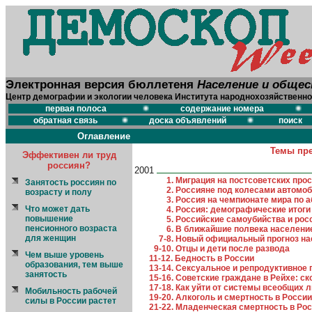
Электронная версия бюллетеня
Население и обще
Центр демографии и экологии человека Института народнохозяйственно
первая полоса
содержание номера
обратная связь
доска объявлений
поиск
Оглавление
Темы пр
Эффективен ли труд
россиян?
2001
1. Миграция на постсоветских про
Занятость россиян по
2. Россияне под колесами автомо
возрасту и полу
3. Россия на чемпионате мира по 
Что может дать
4. Россия: демографические итоги
повышение
5. Российские самоубийства и ро
пенсионного возраста
6. В ближайшие полвека население
для женщин
7-8. Новый официальный прогноз н
9-10. Отцы и дети после развода
Чем выше уровень
11-12. Бедность в России
образования, тем выше
13-14. Сексуальное и репродуктивное 
занятость
15-16. Советские граждане в Рейхе: с
17-18. Как уйти от системы всеобщих л
Мобильность рабочей
19-20. Алкоголь и смертность в России:
силы в России растет
21-22. Младенческая смертность в Ро