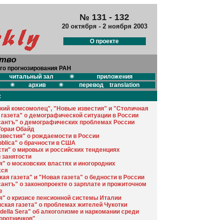
№ 131 - 132
20 октября - 2 ноября 2003
О проекте
ство
го прогнозирования РАН
читальный зал
приложения
архив
перевод translation
:
кий комсомолец", "Новые известия" и "Столичная
 газета" о демографической ситуации в России
антъ" о демографических проблемах России
Тораи Обайд
звестия" о рождаемости в России
bblica" о брачности в США
ти" о мировых и российских тенденциях
 занятости
я" о московских властях и иногородних
хся
ая газета" и "Новая газета" о бедности в России
антъ" о законопроекте о зарплате и прожиточном
е
я" о кризисе пенсионной системы Италии
ская газета" о проблемах жителей Чукотки
 della Sera" об алкоголизме и наркомании среди
оротничков"