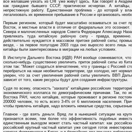
все желавшие уехать из СНГ уже живут здесь. Как говорят в Академ
как граждане бывшего СССР, практически исчерпан. А китайцы
непрестижную работу. Единственная проблема - до которой у вла
легализовать их временное пребывание в России и организовать необ
Первым регионом, который будет масштабно осваиваться за счет пр
Восток, и местные власти в отличие от федеральных это осознают. 
Севера и малочисленных народов Совета Федерации Александр Назар
привлекать туда китайскую рабочую силу - правда, временно
действительно нуждается в массовом притоке рабочей силы; промы
везде, - за первое полугодие 2003 года оно выросло всего лишь н
китайцы были заинтересованы в миграции на любых условиях.
В Институте Дальнего Востока (ИДВ) РАН вообще сомневаются, что 
сколько-нибудь существенно увеличить приток рабочей силы из Кит
этом так: "Может создаться впечатление, что у границы с Россией ст
перебраться на наши необжитые территории, где холодно, нет нормаль
уверен, что за счет увеличения рабочей силы увеличить ВВП Дальн
зависит от того, какие ресурсы будут для создания инфраструктуры.
Судя по всему, опасность "захвата" китайцами российских территор
экономического коллапса по демографическим причинам. Так, по и
Востока РАН, число китайцев, которые проживают в регионе постоян
200000 человек, то есть всего 3-4% от 6 миллионов населения. П
чтобы привлечь китайцев, надо вложить немалые средства, серьезные
Главное - где взять деньги. Вряд ли в нынешней ситуации на круп
признается всеми, тем более что эффективность подобных инвести
единственным выходом может стать частный капитал: как российски
российский крупный частный капитал уже сегодня готов инвестирова
капитал формируется в Китае, и в ближайшие два-три года либерали