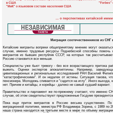
в США
"Forbes" 
"МиК" о языковом составе населения США
… о перспективах китайской имми
Миграция соотечественников из СНГ 
Китайские мигранты вопреки общепринятому мнению могут оказаться
случае, именно трудовые ресурсы Поднебесной способны помочь 
мигрантов из бывших республик СССР, на которых так рассчитываю
Россию становится все меньше.
Специалисты уже бьют тревогу - без все возрастающего притока ра
выжить. Оценки экспертов апокалиптичны. Например, заведующи
цивилизационных и региональных исследований РАН Василий Филипп
"катастрофическими". И он недалек от истины. Ситуация такова, ч
пенсионера. Молодежь спивается и "садится на иглу". Иного выхода, 
нет. Причем и китайцы, и корейцы - далеко не самый худший вариант.
Правительство и парламент же по-прежнему считают, что именно СН
случае, об этом свидетельствуют предложенные Госдуме президентски
Пока еще приток мигрантов в Россию весьма существенен. По
миграционной политике, министра РФ Владимира Зорина, с 1989 по 2
наша страна находится на третьем месте в мире по объему миграции