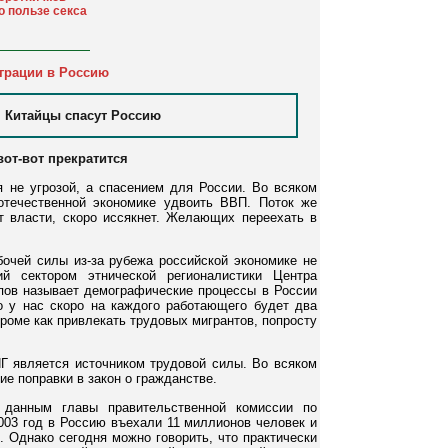
о пользе секса
грации в Россию
Китайцы спасут Россию
вот-вот прекратится
 не угрозой, а спасением для России. Во всяком
отечественной экономике удвоить ВВП. Поток же
т власти, скоро иссякнет. Желающих переехать в
бочей силы из-за рубежа российской экономике не
й сектором этнической регионалистики Центра
ов называет демографические процессы в России
то у нас скоро на каждого работающего будет два
кроме как привлекать трудовых мигрантов, попросту
Г является источником трудовой силы. Во всяком
е поправки в закон о гражданстве.
 данным главы правительственной комиссии по
003 год в Россию въехали 11 миллионов человек и
. Однако сегодня можно говорить, что практически