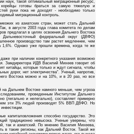
ии наук, такой оптимальный миграционный ресурс,
, корейцы готовы браться за самую тяжелую и
стей руки пока не доходят - необходимо только
ходимый миграционный контроль.
иезжих из азиатских стран, может стать Дальний
Так, в августе 2003 года глава комитета по делам
ов предлагал в целях освоения Дальнего Востока
. Дальневосточный федеральный округ (ДВФО)
шленное производство там растет медленнее, чем
а 1,6%. Однако уже прошли времена, когда те же
даже при наличии конкретного указания возможно
ая. Замдиректора ИДВ Василий Михеев говорит об
оят китайцы, которые только и ждут сигнала, чтобы
ных дорог, нет электричества". Ученый, напротив,
его Востока можно и на 10%, и в 20 раз, но все
ий на Дальнем Востоке намного меньше, чем угроза
сследованиям, проведенным Институтом Дальнего
но (легально и нелегально), составляет примерно
ричем эти 3% людей производят 5% ВВП ДВФО. Но
 инвестиции.
ные капиталовложения способно государство. Это
ций традиционно невысока. Ученые уверены, что
й, так и азиатский. По мнению Василия Михеева,
ть в такие регионы, как Дальний Восток. Такой же
зации китайской экономики можно ждать его выхода