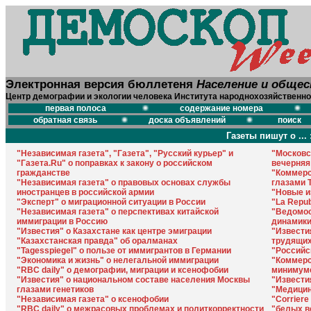
Электронная версия бюллетеня
Население и обще
Центр демографии и экологии человека Института народнохозяйственно
первая полоса
содержание номера
обратная связь
доска объявлений
поиск
Газеты пишут о ... 
"Независимая газета", "Газета", "Русский курьер" и
"Московс
"Газета.Ru" о поправках к закону о российском
вечерняя
гражданстве
"Коммерс
"Независимая газета" о правовых основах службы
глазами 
иностранцев в российской армии
"Новые и
"Эксперт" о миграционной ситуации в России
"La Repu
"Независимая газета" о перспективах китайской
"Ведомос
иммиграции в Россию
динамики
"Известия" о Казахстане как центре эмиграции
"Извести
"Казахстанская правда" об оралманах
трудящи
"Tagesspiegel" о пользе от иммигрантов в Германии
"Российск
"Экономика и жизнь" о нелегальной иммиграции
"Коммерс
"RBC daily" о демографии, миграции и ксенофобии
минимум
"Известия" о национальном составе населения Москвы
"Извести
глазами генетиков
"Медицин
"Независимая газета" о ксенофобии
"Corriere
"RBC daily" о межрасовых проблемах и политкорректности
"белых в