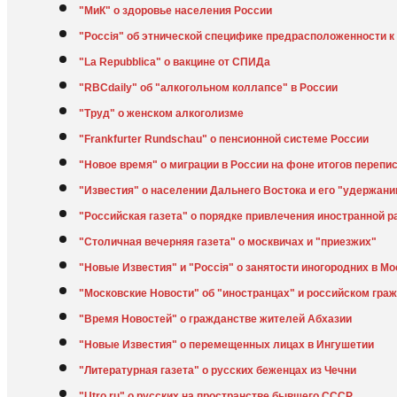
"МиК" о здоровье населения России
"Россiя" об этнической специфике предрасположенности к
"La Repubblica" о вакцине от СПИДа
"RBCdaily" об "алкогольном коллапсе" в России
"Труд" о женском алкоголизме
"Frankfurter Rundschau" о пенсионной системе России
"Новое время" о миграции в России на фоне итогов перепи
"Известия" о населении Дальнего Востока и его "удержани
"Российская газета" о порядке привлечения иностранной 
"Столичная вечерняя газета" о москвичах и "приезжих"
"Новые Известия" и "Россiя" о занятости иногородних в Мо
"Московские Новости" об "иностранцах" и российском гра
"Время Новостей" о гражданстве жителей Абхазии
"Новые Известия" о перемещенных лицах в Ингушетии
"Литературная газета" о русских беженцах из Чечни
"Utro.ru" о русских на пространстве бывшего СССР