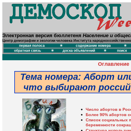
Электронная версия бюллетеня
Население и обще
Центр демографии и экологии человека Института народнохозяйственно
первая полоса
содержание номера
обратная связь
доска объявлений
поиск
Оглавление
Тема номера:
Аборт или
что выбирают россий
Число абортов в Рос
Более 90% абортов с
Список социальных 
беременности сокра
Структура используе