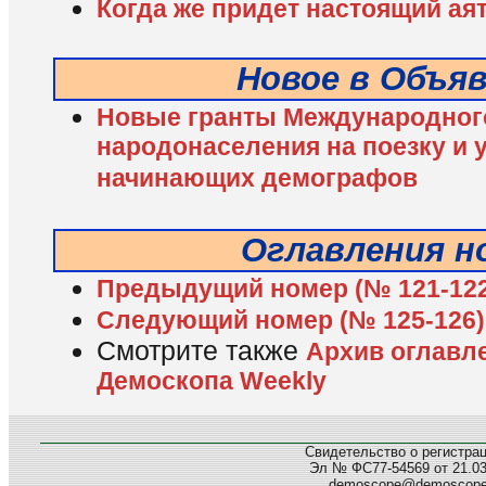
Когда же придет настоящий ая
Новое в Объя
Новые гранты Международного
народонаселения на поезку и 
начинающих демографов
Оглавления н
Предыдущий номер (№ 121-122
Следующий номер (№ 125-126)
Смотрите также
Архив оглавл
Демоскопа Weekly
Свидетельство о регистра
Эл № ФС77-54569 от 21.03.
demoscope@demoscop