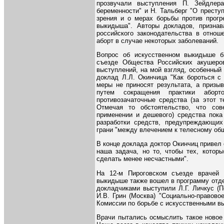
прозвучали выступления П. Зейдлер
беременности" и Н. Тальберг "О престу
зрения и о мерах борьбы против прогр
выкидыша". Авторы докладов, признав
российского законодательства в отнош
аборт в случае некоторых заболеваний.
Вопрос об искусственном выкидыше б
съезде Общества Российских акушеров
выступлений, на мой взгляд, особенный
доклад Л.Л. Окинчица "Как бороться с
меры не приносят результата, а призы
путем сокращения практики абор
противозачаточные средства (за этот т
Отмечая то обстоятельство, что сове
применении и дешевого) средства пока
разработки средств, предупреждающих
грани "между влечением к телесному об
В конце доклада доктор Окинчиц привел 
наша задача, но то, чтобы тех, котор
сделать менее несчастными".
На 12-м Пироговском съезде врачей 
выкидыше также вошел в программу отде
докладчиками выступили Л.Г. Личкус (П
И.В. Грин (Москва) "Социально-правово
Комиссии по борьбе с искусственными 
Врачи пытались осмыслить такое новое 