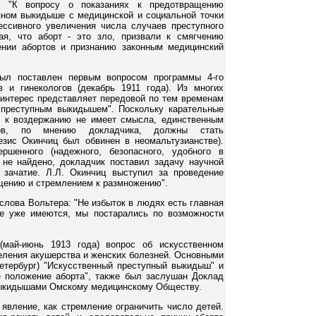
а "К вопросу о показаниях к предотвращению
пном выкидыше с медицинской и социальной точки
ессивного увеличения числа случаев преступного
ая, что аборт - это зло, призвали к смягчению
ении абортов и признанию законным медицинский
ыл поставлен первым вопросом программы 4-го
 и гинекологов (декабрь 1911 года). Из многих
 интерес представляет передовой по тем временам
 преступным выкидышем". Поскольку карательные
в к воздержанию не имеет смысла, единственным
тов, по мнению докладчика, должны стать
езис Окинчиц был обвинен в неомальтузианстве).
ршенного (надежного, безопасного, удобного в
 не найдено, докладчик поставил задачу научной
 зачатие. Л.Л. Окинчиц выступил за проведение
щению и стремлением к размножению".
слова Вольтера: "Не избыток в людях есть главная
ые уже имеются, мы постарались по возможности
(май-июнь 1913 года) вопрос об искусственном
ления акушерства и женских болезней. Основными
етербург) "Искусственный преступный выкидыш" и
е положение аборта", также был заслушан Доклад
выкидышами Омскому медицинскому Обществу.
явление, как стремление ограничить число детей.