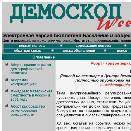
Электронная версия бюллетеня
Население и обще
Центр демографии и экологии человека Института народнохозяйственно
первая полоса
содержание номера
обратная связь
доска объявлений
поиск
Оглавление
Аборт - кривое зерк
Аборт - кривое зеркало
демографической
политики
(доклад на семинаре в Центре демо
Аборт или
Полностью опубликован на 
контрацепция?
http://demography.
Минздрав: материнская
Тема внутрисемейного регулирован
смертность в России в
чувствительная. Вокруг нее очень мно
2001 году
достоверных данных, статистики. Нацио
контрацепции нет до сих пор. Представ
Аборт как средство
базируются на официальных документах
регулирования
рождаемости
специалистов в области планирования се
ХХ век, богатый на события, можно ус
зрения изменения прокреативного пов