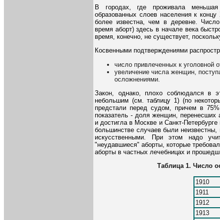
В городах, где проживала меньшая
образованных слоев населения к концу 
более известна, чем в деревне. Число
время аборт) здесь в начале века быстр
время, конечно, не существует, посколь
Косвенными подтверждениями распростра
число привлеченных к уголовной о
увеличение числа женщин, поступ
осложнениями.
Закон, однако, плохо соблюдался в 
небольшим (см. таблицу 1) (по некото
предстали перед судом, причем в 75% 
показатель - доля женщин, перенесших 
и достигла в Москве и Санкт-Петербурге
большинстве случаев были неизвестны, 
искусственными. При этом надо учи
"неудавшиеся" аборты, которые требова
аборты в частных лечебницах и прошедш
Таблица 1. Число о
1910
1911
1912
1913