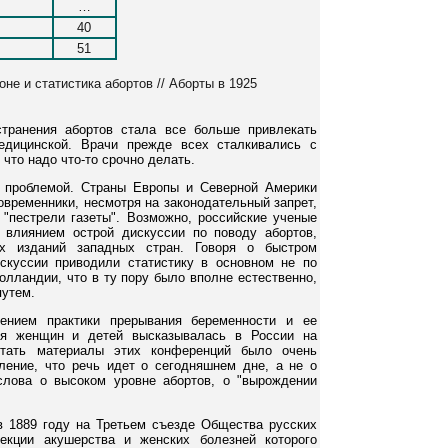
…
40
51
коне и статистика абортов // Аборты в 1925
транения абортов стала все больше привлекать
едицинской. Врачи прежде всех сталкивались с
что надо что-то срочно делать.
й проблемой. Страны Европы и Северной Америки
овременники, несмотря на законодательный запрет,
"пестрели газеты". Возможно, российские ученые
 влиянием острой дискуссии по поводу абортов,
ых изданий западных стран. Говоря о быстром
искуссии приводили статистику в основном не по
олландии, что в ту пору было вполне естественно,
путем.
нением практики прерывания беременности и ее
ья женщин и детей высказывалась в России на
итать материалы этих конференций было очень
ление, что речь идет о сегодняшнем дне, а не о
слова о высоком уровне абортов, о "вырождении
в 1889 году на Третьем съезде Общества русских
екции акушерства и женских болезней которого