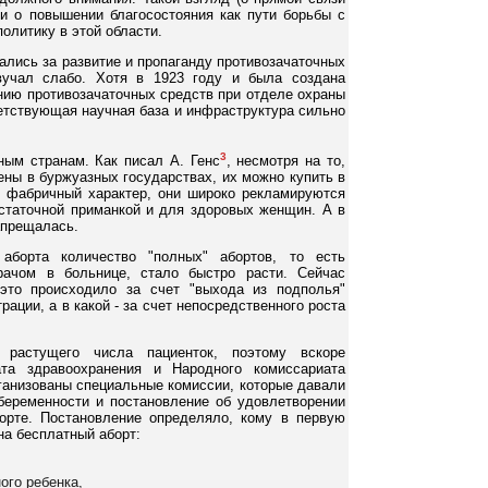
 о повышении благосостояния как пути борьбы с
олитику в этой области.
ись за развитие и пропаганду противозачаточных
звучал слабо. Хотя в 1923 году и была создана
нию противозачаточных средств при отделе охраны
етствующая научная база и инфраструктура сильно
3
ным странам. Как писал А. Генс
, несмотря на то,
ены в буржуазных государствах, их можно купить в
т фабричный характер, они широко рекламируются
статочной приманкой и для здоровых женщин. А в
апрещалась.
аборта количество "полных" абортов, то есть
рачом в больнице, стало быстро расти. Сейчас
 это происходило за счет "выхода из подполья"
ации, а в какой - за счет непосредственного роста
растущего числа пациенток, поэтому вскоре
ата здравоохранения и Народного комиссариата
рганизованы специальные комиссии, которые давали
беременности и постановление об удовлетворении
орте. Постановление определяло, кому в первую
на бесплатный аборт:
ого ребенка,