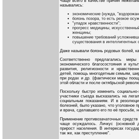
Чаще всего в качестве причин нежелани
назывались:
экономические (нужда, "вздорожан
боязнь позора, то есть резкое ос
"упадок нравственности";
прогресс медицины, искусственны
женщины;
повышение требований усложнивше
существования в интеллигентных 
Даже называли боязнь родовых болей, к
Соответственно предлагались мер
экономического благосостояния и культ
развития, религиозности и нравствен
детей, помощь многодетным семьям, шир
при родах и др. (фактически меры поощ
этой области и после октябрьской револ
Поскольку быстро изменить социально-
участники съезда высказались на лега
социальным показаниям. И в резолюци
болезней, было указано, что уголовное
и врача, сделавшего его по её просьбе, 
Применение противозачаточных средств 
чаще осуждалось. Личкус (основной д
прирост населения. В интересах госуда
так же, как преступление".