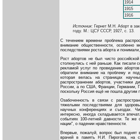
1914
1915
1916
Источник
: Гернет М.Н. Аборт в за
году. М.: ЦСУ СССР, 1927, с. 13.
С течением времени проблема распрос
внимание общественности, особенно м
последствиями роста аборта и понимали, 
Рост абортов не был чисто российско
столкнулись с ней раньше. Как писали с
рекламой услуг по проведению абортов 
обратили внимание на проблему и под
которая велась на страницах научн
распространении абортов, участники д
России, а по США, Франции, Германии, Г
поскольку Россия ещё не пошла другим 
Озабоченность в связи с распростра
тяжелыми последствиями для здоров
научных конференциях и съездах. Ч
интересно, иногда складывается впечат
событиях 100-летней давности. Те же 
нации", о падении нравственности.
Впервые, пожалуй, вопрос был поднят 
врачей в память Н.И. Пирогова, на с