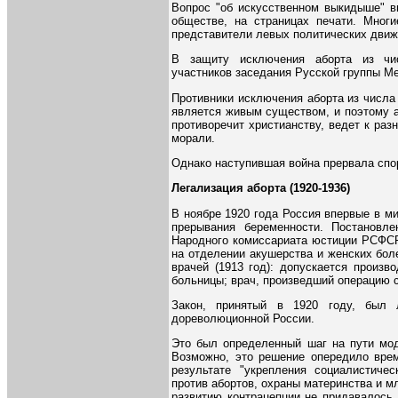
Вопрос "об искусственном выкидыше" в
обществе, на страницах печати. Мног
представители левых политических движ
В защиту исключения аборта из чи
участников заседания Русской группы М
Противники исключения аборта из числа 
является живым существом, и поэтому а
противоречит христианству, ведет к ра
морали.
Однако наступившая война прервала спор
Легализация аборта (1920-1936)
В ноябре 1920 года Россия впервые в м
прерывания беременности. Постановле
Народного комиссариата юстиции РСФСР
на отделении акушерства и женских бол
врачей (1913 год): допускается произв
больницы; врач, произведший операцию с
Закон, принятый в 1920 году, был 
дореволюционной России.
Это был определенный шаг на пути мод
Возможно, это решение опередило врем
результате "укрепления социалистичес
против абортов, охраны материнства и м
развитию контрацепции не придавалось 