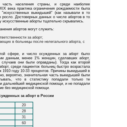
 часть населения страны, и среди наиболее
ХIХ века практика ограничения рождаемости была
 "искусственных выкидышей" (как называли в то
о росло. Достоверных данных о числе абортов в то
ку искусственные аборты тщательно скрывались.
нения абортов могут служить:
тветственности за аборт;
ающих в больницы после нелегального аборта, с
этой сфере, и число осужденных за аборт было
рым данным, менее 1% женщин, сделавших аборт,
случаев они были оправданы). Тогда как второй
аборт, среди пациенток больниц быстро возрастала
 к 1910 году 10-33 процентов. Причины выкидышей в
но, вероятно, значительная часть выкидышей были
тывать, что в статистику попадали только те
ли дальнейшей медицинской помощи, и не попадали
ие без медицинской помощи.
сужденных за аборт в России
20
28
31
60