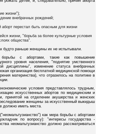
я рожать детей, и, следовательно, причин аборта
ие жизни");
уждение внебрачных рождений;
й аборт перестал быть опасным для жизни
йся жизни, "борьба за более культурные условия
слоях общества".
ак будто раньше женщины их не испытывали.
ы борьбы с абортами, такие как повышение
урного уровня населения, "поднятие умственного
ной дисциплины", изменение статуса внебрачных
окая организация бесплатной медицинской помощи
рения материнства), что отразилось на политике в
юции.
экономические условия представлялось трудным,
лизацию искусственных абортов по медицинским и
и, принятой на отделении акушерства и женских
 преследование женщины за искусственный выкидыш
не должно иметь места.
("неомальтузианство") как мера борьбы с абортами
окладчик по вопросу): "интересы государства -
рства неомальтузианство должно рассматриваться