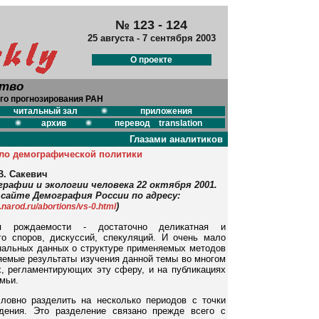
№ 123 - 124
25 августа - 7 сентября 2003
О проекте
ство
го прогнозирования РАН
читальный зал
приложения
архив
перевод translation
Глазами аналитиков
ало демографической политики
В. Сакевич
графии и экологии человека 22 октября 2001.
сайте Демография России по адресу:
)
narod.ru/abortions/vs-0.html
ия рождаемости - достаточно деликатная и
го споров, дискуссий, спекуляций. И очень мало
нальных данных о структуре применяемых методов
ляемые результаты изучения данной темы во многом
, регламентирующих эту сферу, и на публикациях
мьи.
ловно разделить на несколько периодов с точки
едения. Это разделение связано прежде всего с