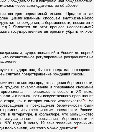
нию к рождаемости и контролю над рождаемостью.
жалась через законодательство об аборте.
сии сегодня переломный момент. Продолжит ли
олее цивилизованным способам внутрисемейного
ируются не рождения, а беременности, несмотря и
 т.д.? Является ли этот процесс необратимым?
мить государственные интересы и убрать их хотя
рождаемости, существовавший в России до первой
, что сознательное регулирование рождаемости не
населения.
других государствах, был законодательно запрещен
овь считала предотвращение рождения грехом.
примитивные методы предотвращения беременности,
ое грудное вскармливание и прерванное сношение
 гормональная - появилась впервые в ХХ веке,
 знали и о возможности искусственного прерывания
1
е стара, как и история самого человечества"
. Но
едотвращения и прекращения беременности были
но применялись крестьянским населением России.
ости в литературе, в фольклоре, что большинство
 искусственного прерывания беременности и
 1920 года. К концу 19 века желание ограничить
2
ди плохо знали, как этого можно добиться
.