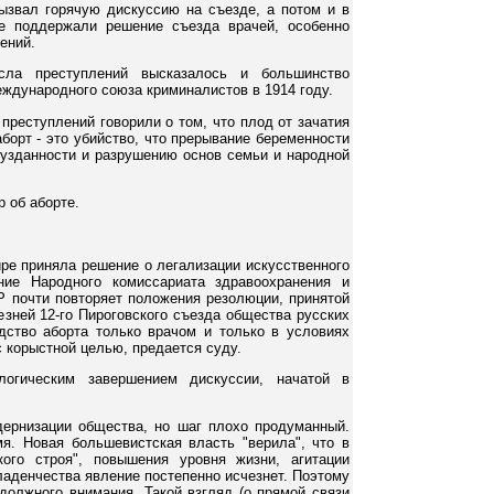
ызвал горячую дискуссию на съезде, а потом и в
ие поддержали решение съезда врачей, особенно
ений.
сла преступлений высказалось и большинство
еждународного союза криминалистов в 1914 году.
преступлений говорили о том, что плод от зачатия
борт - это убийство, что прерывание беременности
знузданности и разрушению основ семьи и народной
 об аборте.
ире приняла решение о легализации искусственного
ние Народного комиссариата здравоохранения и
 почти повторяет положения резолюции, принятой
езней 12-го Пироговского съезда общества русских
одство аборта только врачом и только в условиях
 корыстной целью, предается суду.
логическим завершением дискуссии, начатой в
ернизации общества, но шаг плохо продуманный.
я. Новая большевистская власть "верила", что в
кого строя", повышения уровня жизни, агитации
ладенчества явление постепенно исчезнет. Поэтому
должного внимания. Такой взгляд (о прямой связи