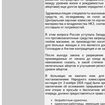
между уровнем жизни и рождаемостью и
абортами) еще долгое время определял п
Здравомыслящие специалисты высказывал
средств, но, по-видимому, их голос 
Центральная научная комиссия по изуче
материнства и младенчества НКЗ, соотв
отставали от потребностей.
В этом вопросе Россия уступала Запад
что противозачаточные средства запрещ
любом магазине, их производство носи
для больных женщин и это является до
Голландии и Англии контрацепция и не з
После выхода закона о разрешении 
произведенных от начала до конца в
невозможно сказать, в какой степени
нелегальных абортов и улучшения регистр
уровня абортов.
В больницах не хватало коек для 
постановлением Народного комиссари
юстиции (от 3 ноября 1924 года) были о
заключение об основаниях прерывания 
или отказе в просьбе о бесплатном аб
очередь должно предоставляться право 
безработные-одиночки,
одиночки-работницы, имеющие одн