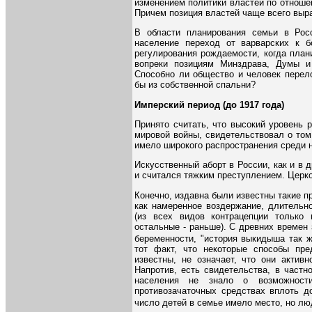
изменением политики властей по отноше
Причем позиция властей чаще всего выра
В области планирования семьи в Рос
население переход от варварских к б
регулирования рождаемости, когда план
вопреки позициям Минздрава, Думы и
Способно ли общество и человек перело
бы из собственной спальни?
Имперский период (до 1917 года)
Принято считать, что высокий уровень 
мировой войны, свидетельствовал о том
имело широкого распространения среди 
Искусственный аборт в России, как и в 
и считался тяжким преступлением. Церк
Конечно, издавна были известны такие 
как намеренное воздержание, длительн
(из всех видов контрацепции только
остальные - раньше). С древних времен
беременности, "история выкидыша так ж
тот факт, что некоторые способы пр
известны, не означает, что они актив
Напротив, есть свидетельства, в частн
населения не знало о возможности
противозачаточных средствах вплоть до
число детей в семье имело место, но лю