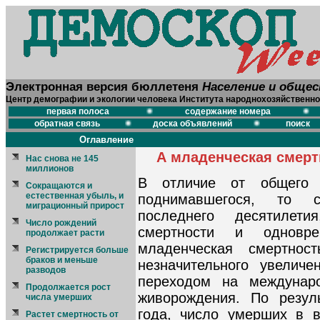
Электронная версия бюллетеня
Население и обще
Центр демографии и экологии человека Института народнохозяйственно
первая полоса
содержание номера
обратная связь
доска объявлений
поиск
Оглавление
А младенческая смерт
Нас снова не 145
миллионов
В отличие от общего 
Сокращаются и
естественная убыль, и
поднимавшегося, то с
миграционный прирост
последнего десятилет
Число рождений
смертности и одновре
продолжает расти
младенческая смертнос
Регистрируется больше
браков и меньше
незначительного увеличе
разводов
переходом на междунар
Продолжается рост
живорождения. По резул
числа умерших
года, число умерших в в
Растет смертность от