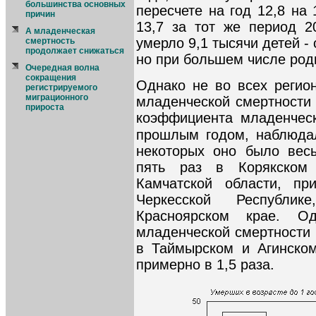
большинства основных
пересчете на год 12,8 на
причин
13,7 за тот же период 2
А младенческая
умерло 9,1 тысячи детей - 
смертность
продолжает снижаться
но при большем числе род
Очередная волна
сокращения
Однако не во всех регио
регистрируемого
миграционного
младенческой смертности
прироста
коэффициента младенческ
прошлым годом, наблюдал
некоторых оно было вес
пять раз в Корякском
Камчатской области, пр
Черкесской Республи
Красноярском крае. О
младенческой смертности 
в Таймырском и Агинском
примерно в 1,5 раза.