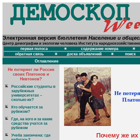
Электронная версия бюллетеня
Население и обще
Центр демографии и экологии человека Института народнохозяйственно
первая полоса
содержание номера
обратная связь
доска объявлений
поиск
Оглавление
Не потеряет ли Россия
своих Платонов и
Невтонов?
Российские студенты в
зарубежных
Не потеря
университетах –
Платон
сколько их?
Кто обучается за
рубежом?
Где, на кого и за какие
средства учатся за
рубежом
Почему же их 
Учеба закончена: где
работать?