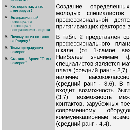
Создание определенны
Кто вернется, а кто
эмигрирует?
молодых специалистов
Эмиграционный
профессиональной деят
потенциал и
притягивающих факторов в
«потенциал
возвращения» - оценка
В табл. 2 представлен ср
Почему же их не тянет
на Родину?
профессионального план
Темы предыдущих
шкале (от 1-самое ва
номеров
Наиболее значимым ф
См. также Архив "Темы
специалистов является ма
номеров"
плата (средний ранг - 2,7
наличие высококлассн
(средний ранг - 3,6). В 
входит возможность быс
(3,7), возможность ме
контактов, зарубежных поез
современному оборуд
коммуникационные возможн
(средний ранг - 4,4).