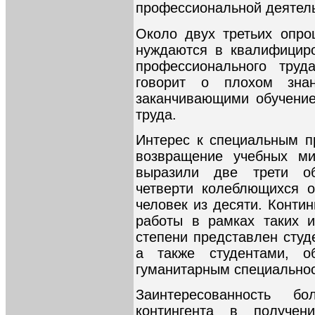
профессиональной деятель
Около двух третьих опро
нуждаются в квалифициро
профессионального труд
говорит о плохом зна
заканчивающими обучение
труда.
Интерес к специальным п
возвращение учебных ми
выразили две трети об
четверти колеблющихся о
человек из десяти. Конти
работы в рамках таких и
степени представлен студ
а также студентами, о
гуманитарным специально
Заинтересованность б
контингента в получе