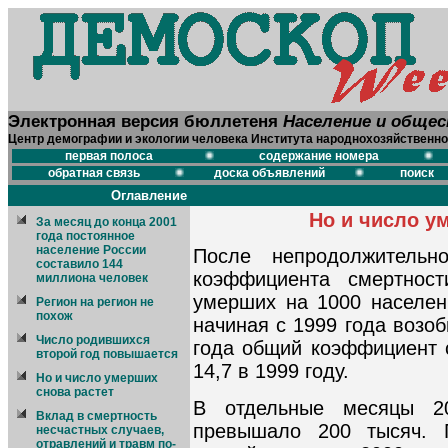
Электронная версия бюллетеня
Население и обще
Центр демографии и экологии человека Института народнохозяйственно
первая полоса
содержание номера
обратная связь
доска объявлений
поиск
Оглавление
Но и число у
За месяц до конца 2001
года постоянное
население России
После непродолжительн
составило 144
коэффициента смертнос
миллиона человек
умерших на 1000 населени
Регион на регион не
похож
начиная с 1999 года возоб
Число родившихся
года общий коэффициент с
второй год повышается
14,7 в 1999 году.
Но и число умерших
снова растет
В отдельные месяцы 2
Вклад в смертность
превышало 200 тысяч. 
несчастных случаев,
отравлений и травм по-