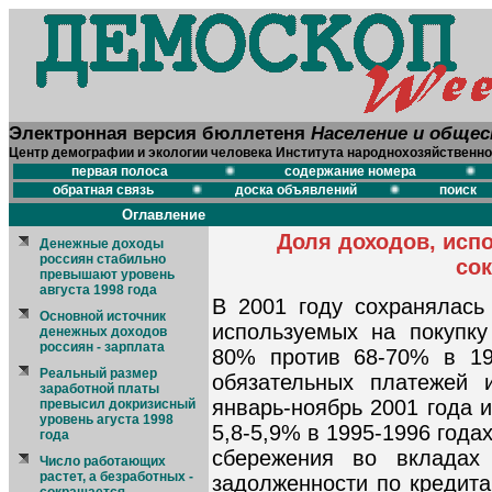
Электронная версия бюллетеня
Население и обще
Центр демографии и экологии человека Института народнохозяйственно
первая полоса
содержание номера
обратная связь
доска объявлений
поиск
Оглавление
Доля доходов, исп
Денежные доходы
россиян стабильно
со
превышают уровень
августа 1998 года
В 2001 году сохранялась
Основной источник
используемых на покупку
денежных доходов
россиян - зарплата
80% против 68-70% в 199
Реальный размер
обязательных платежей 
заработной платы
январь-ноябрь 2001 года 
превысил докризисный
уровень агуста 1998
5,8-5,9% в 1995-1996 года
года
сбережения во вкладах
Число работающих
растет, а безработных -
задолженности по кредита