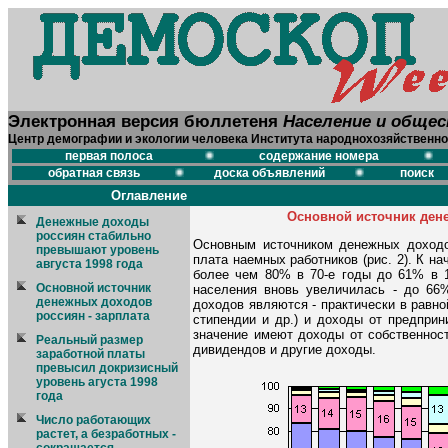
Электронная версия бюллетеня
Население и обще
Центр демографии и экологии человека Института народнохозяйственно
первая полоса
содержание номера
обратная связь
доска объявлений
поиск
Оглавление
Основной источник дене
Денежные доходы
россиян стабильно
Основным источником денежных доходо
превышают уровень
плата наемных работников (рис. 2). К на
августа 1998 года
более чем 80% в 70-е годы до 61% в 1
Основной источник
населения вновь увеличилась - до 66
денежных доходов
доходов являются - практически в равно
россиян - зарплата
стипендии и др.) и доходы от предпри
значение имеют доходы от собственност
Реальный размер
дивидендов и другие доходы.
заработной платы
превысил докризисный
уровень агуста 1998
года
Число работающих
растет, а безработных -