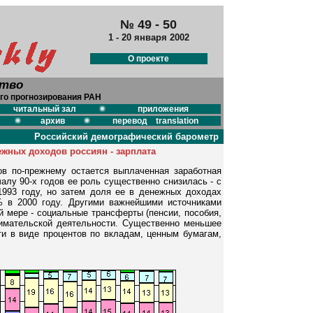
№ 49 - 50
1 - 20 января 2002
О проекте
ство
го прогнозирования РАН
читальный зал
приложения
архив
перевод translation
Российский демографический барометр
жных доходов россиян - зарплата
в по-прежнему остается выплаченная заработная
чалу 90-х годов ее роль существенно снизилась - с
993 году, но затем доля ее в денежных доходах
% в 2000 году. Другими важнейшими источниками
й мере - социальные трансферты (пенсии, пособия,
нимательской деятельности. Существенно меньшее
и в виде процентов по вкладам, ценным бумагам,