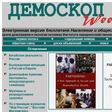
Электронная версия бюллетеня
Население и обще
Центр демографии и экологии человека Института народнохозяйственно
первая полоса
содержание номера
обратная связь
доска объявлений
поиск
Оглавление
Китайская реальность
России
PA
Вынужденная миграция
в России и Европе
Демография Армении
S
(материалы
Techn
международного
семинара)
Ne
Мужчины и
репродуктивное
здоровье
По страницам журналов
"Мир России", "Вестник
Московского