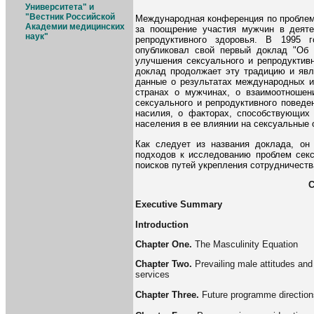
Университета" и
"Вестник Российской
Международная конференция по проблема
Академии медицинских
за поощрение участия мужчин в деяте
наук"
репродуктивного здоровья. В 1995
опубликовал свой первый доклад "Об 
улучшения сексуального и репродуктивн
доклад продолжает эту традицию и явл
данные о результатах международных и
странах о мужчинах, о взаимоотноше
сексуального и репродуктивного поведе
насилия, о факторах, способствующих
населения в ее влиянии на сексуальные 
Как следует из названия доклада, он
подходов к исследованию проблем секс
поисков путей укрепления сотрудничест
С
Executive Summary
Introduction
Chapter One.
The Masculinity Equation
Chapter Two.
Prevailing male attitudes and
services
Chapter Three.
Future programme direction