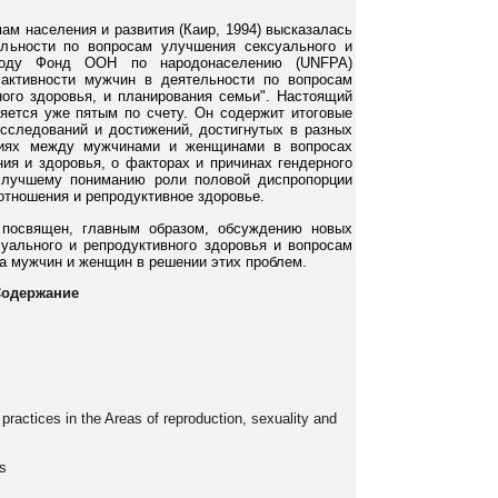
м населения и развития (Каир, 1994) высказалась
льности по вопросам улучшения сексуального и
 году Фонд ООН по народонаселению (UNFPA)
активности мужчин в деятельности по вопросам
ого здоровья, и планирования семьи". Настоящий
яется уже пятым по счету. Он содержит итоговые
сследований и достижений, достигнутых в разных
ниях между мужчинами и женщинами в вопросах
ния и здоровья, о факторах и причинах гендерного
 лучшему пониманию роли половой диспропорции
отношения и репродуктивное здоровье.
 посвящен, главным образом, обсуждению новых
уального и репродуктивного здоровья и вопросам
ва мужчин и женщин в решении этих проблем.
одержание
 practices in the Areas of reproduction, sexuality and
s