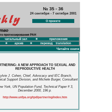
№ 35 - 36
24 сентября - 7 октября 2001
О проекте
ство
го прогнозирования РАН
читальный зал
приложения
архив
перевод translation
Читайте книги
RTNERING: A NEW APPROACH TO SEXUAL AND
REPRODUCTIVE HEALTH
ylvie J. Cohen, Chief, Advocacy and IEC Branch,
ical Support Division, and Michele Burger, Consultant
w York, UN Population Fund, Technical Paper # 3,
December 2000, 196 p.
http://www.unfpa.org/tpd/partnering/index.htm