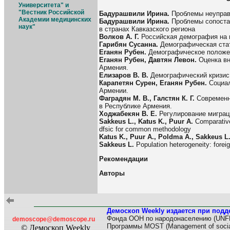
Университета" и
"Вестник Российской
Бадурашвили Ирина.
Проблемы неуправ
Академии медицинских
Бадурашвили Ирина.
Проблемы сопоста
наук"
в странах Кавказского региона
Волков А. Г.
Российская демография на 
Гарибян Сусанна.
Демографическая стат
Еганян Рубен.
Демографическое положе
Еганян Рубен, Давтян Левон.
Оценка вн
Армения.
Елизаров В. В.
Демографический кризис
Карапетян Сурен, Еганян Рубен.
Социал
Армении.
Фаградян М. В., Галстян К. Г.
Современн
в Республике Армения.
Ходжабекян В. Е.
Регулирование миграц
Sakkeus L., Katus K., Puur A.
Comparative
dfsic for common methodology
Katus K., Puur A., Poldma A., Sakkeus L
Sakkeus L.
Population heterogeneity: foreign
Рекомендации
Авторы
Демоскоп Weekly издается при подд
Фонда ООН по народонаселению (UNF
demoscope@demoscope.ru
Программы MOST (Management of socia
© Демоскоп Weekly