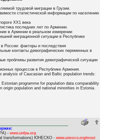
ляемой трудовой миграции в Грузии.
вимости статистической информации по населению
пороге ХХ1 века
истика последних лет по Армении.
ние в Армении в реальном измерении
ешней миграционной ситуации в Республике
 в России: факторы и последствия
ьные контакты демографических переменных в
ые проблемы развития демографической ситуации
ионных процессов в Республике Армения.
 analysis of Caucasian and Baltic population trends:
.
Estonian programme for population data comparability
 origin population and national minorities in Estonia.
ержке:
PA) -
www.unfpa.org
l transformations) ЮНЕСКО -
www.unesco.org/most