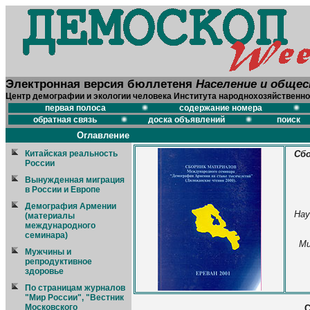
Электронная версия бюллетеня
Население и обще
Центр демографии и экологии человека Института народнохозяйственно
первая полоса
содержание номера
обратная связь
доска объявлений
поиск
Оглавление
Китайская реальность
Сбо
России
Вынужденная миграция
в России и Европе
Демография Армении
Нау
(материалы
международного
семинара)
Ми
Мужчины и
репродуктивное
здоровье
По страницам журналов
"Мир России", "Вестник
Московского
С