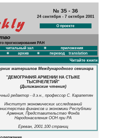
№ 35 - 36
24 сентября - 7 октября 2001
О проекте
ство
го прогнозирования РАН
читальный зал
приложения
архив
перевод translation
Читайте книги
рник материалов Международного семинара
"ДЕМОГРАФИЯ АРМЕНИИ НА СТЫКЕ
ТЫСЯЧЕЛЕТИЙ"
(Дилижанские чтения)
чный редактор - д.э.н., профессор С. Карапетян
Институт экономических исследований
нистерства финансов и экономики Республики
Армения, Представительство Фонда
Народонаселения ООН при РА
Ереван, 2001.100 страниц
одержание