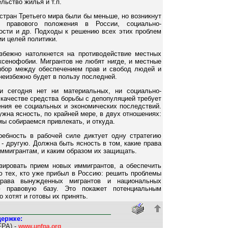
льство жилья и т.п.
стран Третьего мира были бы меньше, но возникнут
, правового положения в России, социально-
ости и др. Подходы к решению всех этих проблем
и целей политики.
збежно натолкнется на противодействие местных
сенофобии. Мигрантов не любят нигде, и местные
Выбор между обеспечением прав и свобод людей и
неизбежно будет в пользу последней.
и сегодня нет ни материальных, ни социально-
 качестве средства борьбы с депопуляцией требует
ения ее социальных и экономических последствий.
жна ясность, по крайней мере, в двух отношениях:
мы собираемся привлекать, и откуда.
ребность в рабочей силе диктует одну стратегию
- другую. Должна быть ясность в том, какие права
иммигрантам, и каким образом их защищать.
зировать прием новых иммигрантов, а обеспечить
 тех, кто уже прибыл в Россию: решить проблемы
 права вынужденных мигрантов и национальных
ю правовую базу. Это покажет потенциальным
 хотят и готовы их принять.
держке:
FPA) -
www.unfpa.org