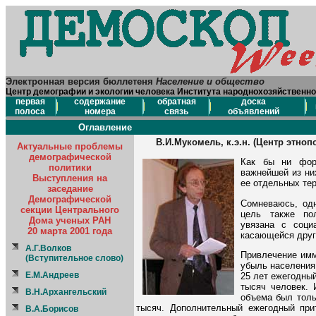
Электронная версия бюллетеня
Население и общество
Центр демографии и экологии человека Института народнохозяйственно
первая
содержание
обратная
доска
полоса
номера
связь
объявлений
Оглавление
В.И.Мукомель, к.э.н. (Центр этно
Актуальные проблемы
демографической
Как бы ни форм
политики
важнейшей из ни
Выступления на
ее отдельных тер
заседание
Демографической
Сомневаюсь, од
секции Центрального
цель также по
Дома ученых РАН
увязана с соци
20 марта 2001 года
касающейся други
А.Г.Волков
Привлечение имм
(Вступительное слово)
убыль населения
Е.М.Андреев
25 лет ежегодны
тысяч человек. 
В.Н.Архангельский
объема был толь
тысяч. Дополнительный ежегодный при
В.А.Борисов