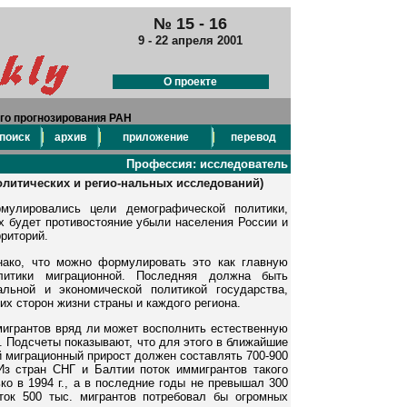
№ 15 - 16
9 - 22 апреля 2001
О проекте
го прогнозирования РАН
поиск
архив
приложение
перевод
Профессия: исследователь
политических и регио-нальных исследований)
улировались цели демографической политики,
х будет противостояние убыли населения России и
риторий.
нако, что можно формулировать это как главную
литики миграционной. Последняя должна быть
альной и экономической политикой государства,
х сторон жизни страны и каждого региона.
игрантов вряд ли может восполнить естественную
. Подсчеты показывают, что для этого в ближайшие
й миграционный прирост должен составлять 700-900
Из стран СНГ и Балтии поток иммигрантов такого
ко в 1994 г., а в последние годы не превышал 300
ток 500 тыс. мигрантов потребовал бы огромных