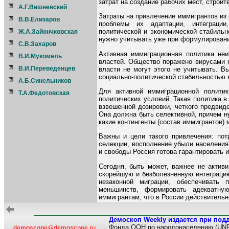
затрат на создание рабочих мест, строите
А.Г.Вишневский
Затраты на привлечение иммигрантов из 
В.В.Елизаров
проблемы их адаптации, интеграции
политической и экономической стабильн
Ж.А.Зайончковская
нужно учитывать уже при формулировани
С.В.Захаров
Активная иммиграционная политика неи
В.И.Мукомель
властей. Общество поражено вирусами к
В.И.Переведенцев
власти не могут этого не учитывать. 
социально-политической стабильностью 
А.Б.Синельников
Для активной иммиграционной политик
Т.А.Федотовская
политических условий. Такая политика в
взвешенной дозировки, четкого предвид
Она должна быть селективной, причем ну
какие контингенты (состав иммигрантов) 
Важны и цели такого привлечения: пот
селекции, восполнение убыли населения 
и свободы Россия готова гарантировать 
Сегодня, быть может, важнее не активи
скорейшую и безболезненную интеграцию
незаконной миграции, обеспечивать
меньшинств, формировать адекватну
иммигрантам, что в России действительно
Демоскоп Weekly издается при под
Фонда ООН по народонаселению (UN
demoscope@demoscope.ru