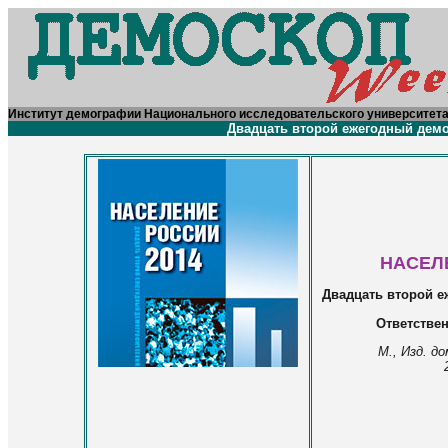
Институт демографии Национального исследовательского университет
Двадцать второй ежегодный де
НАСЕЛ
Двадцать второй 
Ответствен
М., Изд. д