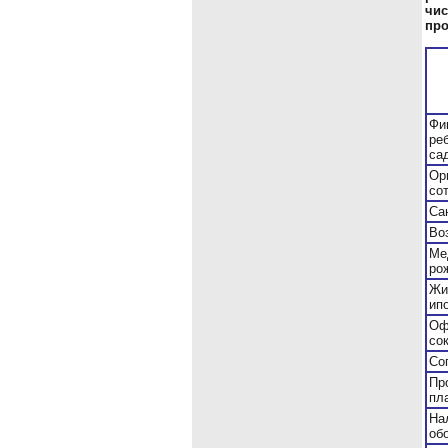
чис
про
Фи
ре
са
Ор
со
Са
Во
Ме
ро
Жи
ипо
Оф
со
Со
Пр
пл
На
об