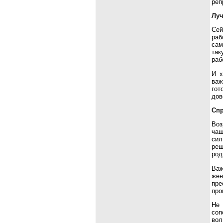
реп
Луч
Сей
раб
сам
так
раб
И х
важ
гот
дов
Спр
Воз
чащ
сил
реш
род
Важ
жен
пре
про
Не 
соп
вол