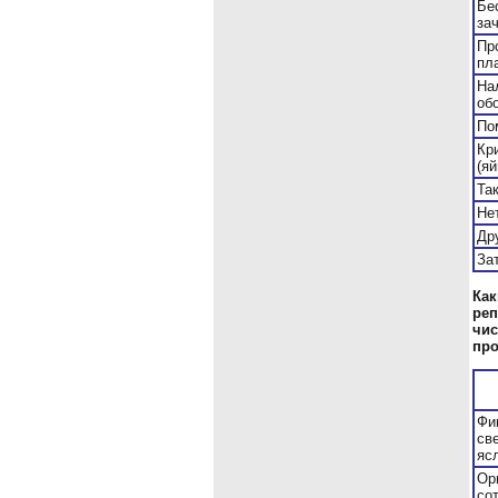
Бе
за
Пр
пл
На
об
По
Кр
(я
Та
Не
Др
За
Как
реп
чис
про
Фи
св
яс
Ор
со