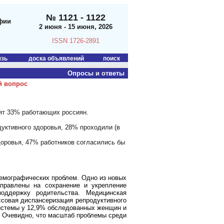
№ 1121 - 1122
фии
2 июня - 15 июня, 2026
ISSN 1726-2891
язь
доска объявлений
поиск
Опросы и ответы
й вопрос
рят 33% работающих россиян.
уктивного здоровья, 28% проходили (в
доровья, 47% работников согласились бы
демографических проблем. Одно из новых
правлены на сохранение и укрепление
поддержку родительства. Медицинская
ссовая диспансеризация репродуктивного
системы у 12,9% обследованных женщин и
. Очевидно, что масштаб проблемы среди