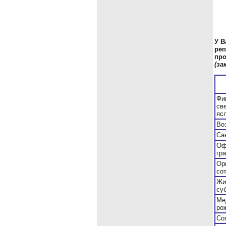
У В
реп
про
(за
Фи
св
яс
Во
Са
Оф
гр
Ор
со
Жи
суб
Ме
ро
Со