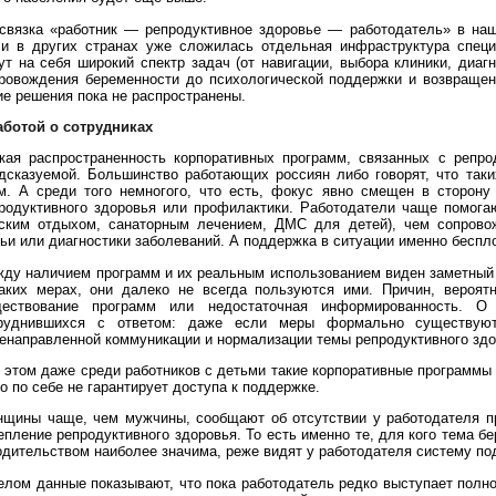
связка «работник — репродуктивное здоровье — работодатель» в наш
и в других странах уже сложилась отдельная инфраструктура специа
ут на себя широкий спектр задач (от навигации, выбора клиники, диаг
ровождения беременности до психологической поддержки и возвращени
ие решения пока не распространены.
аботой о сотрудниках
кая распространенность корпоративных программ, связанных с репро
дсказуемой. Большинство работающих россиян либо говорят, что таки
м. А среди того немногого, что есть, фокус явно смещен в сторону
родуктивного здоровья или профилактики. Работодатели чаще помога
ским отдыхом, санаторным лечением, ДМС для детей), чем сопрово
ьи или диагностики заболеваний. А поддержка в ситуации именно беспл
ду наличием программ и их реальным использованием виден заметный 
аких мерах, они далеко не всегда пользуются ими. Причин, вероятн
ществование программ или недостаточная информированность. О
труднившихся с ответом: даже если меры формально существуют
енаправленной коммуникации и нормализации темы репродуктивного здо
 этом даже среди работников с детьми такие корпоративные программы
о по себе не гарантирует доступа к поддержке.
щины чаще, чем мужчины, сообщают об отсутствии у работодателя пр
епление репродуктивного здоровья. То есть именно те, для кого тема 
одительством наиболее значима, реже видят у работодателя систему по
елом данные показывают, что пока работодатель редко выступает полн