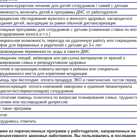
наторно-курортное лечение для детей сотрудников / семей с детьми
зможность включить детей в программы ДМС от работодателя
дицинские обследования мужского и женского здоровья, касающегося
ждения детей, выходящие за рамки обычной диспансеризации
лищные программы для сотрудников с детьми (сниженная ставка по ипо
сидирование взноса и т.п.)
ициальная возможность перехода на удаленную работу или сокращенн
афик для беременных и родителей с детьми до 3-х лет
провождение беременности, роды в пакете ДМС
оведение лекций, вебинаров или рассылка материалов от врачей о
анировании семьи и репродуктивном здоровье
личие в организации комнаты матери и ребенка или специально
орудованного места для кормления младенцев
мощь при бесплодии: оплата процедур ЭКО и генетических тестов пере
иоконсервация: оплата компанией заморозки и хранения биоматериала
йцеклеток/сперматозоидов) сотрудников
сплатная помощь психолога по вопросам планирования семьи, трудност
чатием или послеродовой депрессии
т таких программ
угое
трудняюсь ответить
ими из перечисленных программ у работодателя, направленных на 
родуктивного здоровья работников, Вы пользовались в последние