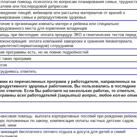
сплатная помощь психолога по вопросам планирования семьи, трудност
чатием или послеродовой депрессии
оведение лекций, вебинаров или рассылка материалов от врачей о
анировании семьи и репродуктивном здоровье
личие в организации комнаты матери и ребенка или специально
орудованного места для кормления младенцев
мощь при бесплодии: оплата процедур ЭКО и генетических тестов пере
иоконсервация: оплата компанией заморозки и хранения биоматериала
йцеклеток/сперматозоидов) сотрудников
кие программы есть, но не помню подробностей
т таких программ
угое
трудняюсь ответить
ими из перечисленных программ у работодателя, направленных на 
родуктивного здоровья работников, Вы пользовались в последние
ло ответов. Если Вы работаете на нескольких работах, то отметьте
граммы всех работодателей
(закрытый вопрос, любое кол-во отв
нансовая помощь: выплата корпоративных пособий при рождении ребенк
ерх положенных по закону, компенсация оплаты частных детских садов,
лей, няни
ганизация бесплатного летнего отдыха и досуга для детей и семей
трудников