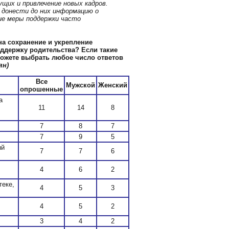
щих и привлечение новых кадров.
 донести до них информацию о
ие меры поддержки часто
на сохранение и укрепление
оддержку родительства? Если такие
Можете выбрать любое число ответов
ян)
Все
Мужской
Женский
опрошенные
а
11
14
8
7
8
7
7
9
5
ый
7
7
6
4
6
2
теке,
4
5
3
4
5
2
3
4
2