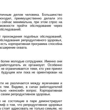
 личным делом человека. Большинство
роходил, преимущественно делали это
е сейчас минимальна, при этом спрос на
можности пройти обследование через
 обследований.
т прохождения подобных обследований,
обследования репродуктивного здоровья,
о есть корпоративная программа способна
асширение охвата.
— более молодые сотрудники. Именно они
работодатель их организует. Особенно
 не ограничивается теми, кто уже принял
в будущем или пока не ориентирован на
очти не различается между мужчинами и
х тем. Видимо, в силах работодателей
льно «женский» вопрос. Корпоративная
 своем репродуктивном здоровье.
 не состоящие в паре демонстрируют
миф о том, что репродуктивное здоровье
 стоит адресовать не только семьям, но