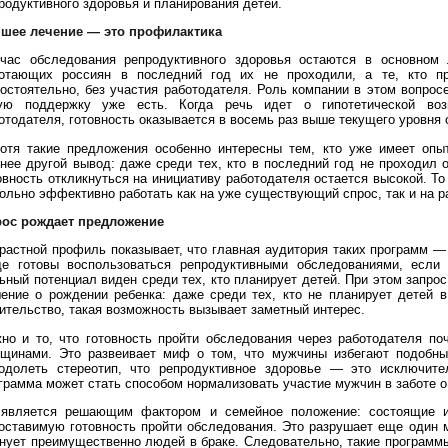
родуктивного здоровья и планирования детей.
шее лечение — это профилактика
час обследования репродуктивного здоровья остаются в основном
отающих россиян в последний год их не проходили, а те, кто п
остоятельно, без участия работодателя. Роль компании в этом вопрос
ую поддержку уже есть. Когда речь идет о гипотетической воз
отодателя, готовность оказывается в восемь раз выше текущего уровня
отя такие предложения особенно интересны тем, кто уже имеет опы
нее другой вывод: даже среди тех, кто в последний год не проходил 
овность откликнуться на инициативу работодателя остается высокой. Т
ольно эффективно работать как на уже существующий спрос, так и на р
ос рождает предложение
растной профиль показывает, что главная аудитория таких программ 
е готовы воспользоваться репродуктивными обследованиями, если 
ьный потенциал виден среди тех, кто планирует детей. При этом запрос
ение о рождении ребенка: даже среди тех, кто не планирует детей 
ительство, такая возможность вызывает заметный интерес.
но и то, что готовность пройти обследования через работодателя п
щинами. Это развеивает миф о том, что мужчины избегают подобны
одолеть стереотип, что репродуктивное здоровье — это исключите
грамма может стать способом нормализовать участие мужчин в заботе о
является решающим фактором и семейное положение: состоящие и
оставимую готовность пройти обследования. Это разрушает еще один 
нует преимущественно людей в браке. Следовательно, такие программы