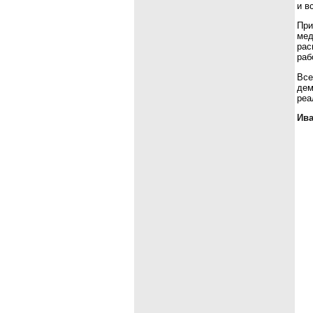
и в
При
мед
рас
раб
Все
дем
реа
Ива