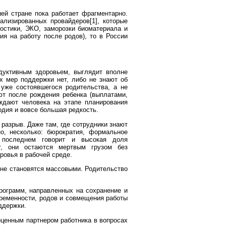
ей стране пока работает фрагментарно.
лизированных провайдеров[1], которые
ностики, ЭКО, заморозки биоматериала и
я на работу после родов), то в России
дуктивным здоровьем, выглядит вполне
х мер поддержки нет, либо не знают об
 уже состоявшегося родительства, а не
ют после рождения ребенка (выплатами,
ждают человека на этапе планирования
одия и вовсе большая редкость.
разрыв. Даже там, где сотрудники знают
о, несколько: бюрократия, формальное
 последнем говорит и высокая доля
, они остаются мертвым грузом без
ровья в рабочей среде.
 не становятся массовыми. Родительство
ограмм, направленных на сохранение и
беременности, родов и совмещения работы
ддержки.
оценным партнером работника в вопросах