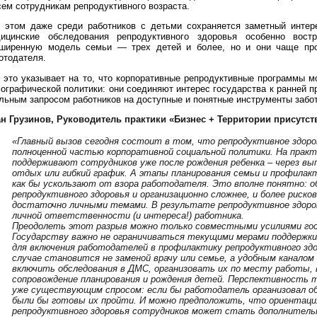
сем сотрудникам репродуктивного возраста.
 этом даже среди работников с детьми сохраняется заметный интере
ицинские обследования репродуктивного здоровья особенно вост
ширенную модель семьи — трех детей и более, но и они чаще про
отодателя.
 это указывает на то, что корпоративные репродуктивные программы 
ографической политики: они соединяют интерес государства к ранней 
льным запросом работников на доступные и понятные инструменты забо
н Грузинов, Руководитель практики «Бизнес + Территории присутс
«Главный вызов сегодня состоит в том, что репродуктивное здоро
полноценной частью корпоративной социальной политики. На прак
поддерживают сотрудников уже после рождения ребенка – через в
отдых или гибкий график. А этапы планирования семьи и профилак
как бы ускользают от взора работодателя. Это вполне понятно: 
репродуктивного здоровья и организационно сложнее, и более рисков
достаточно личными темами. В результате репродуктивное здоро
личной ответственности (и интереса!) работника.
Преодолеть этот разрыв можно только совместными усилиями го
Государству важно не ограничиваться текущими мерами поддержк
для включения работодателей в профилактику репродуктивного зд
случае становится не заменой врачу или семье, а удобным каналом
включить обследования в ДМС, организовать их по месту работы, 
сопровождение планирования и рождения детей. Перспективность 
уже существующим спросом: если бы работодатель организовал об
были бы готовы их пройти. И можно предположить, что ориентаци
репродуктивного здоровья сотрудников может стать дополнител