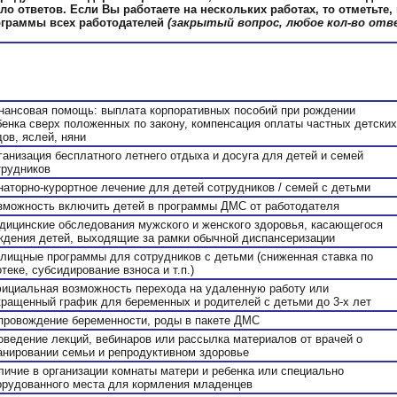
ло ответов. Если Вы работаете на нескольких работах, то отметьте
граммы всех работодателей
(закрытый вопрос, любое кол-во от
нансовая помощь: выплата корпоративных пособий при рождении
бенка сверх положенных по закону, компенсация оплаты частных детских
дов, яслей, няни
ганизация бесплатного летнего отдыха и досуга для детей и семей
трудников
наторно-курортное лечение для детей сотрудников / семей с детьми
зможность включить детей в программы ДМС от работодателя
дицинские обследования мужского и женского здоровья, касающегося
ждения детей, выходящие за рамки обычной диспансеризации
лищные программы для сотрудников с детьми (сниженная ставка по
теке, субсидирование взноса и т.п.)
ициальная возможность перехода на удаленную работу или
кращенный график для беременных и родителей с детьми до 3-х лет
провождение беременности, роды в пакете ДМС
оведение лекций, вебинаров или рассылка материалов от врачей о
анировании семьи и репродуктивном здоровье
личие в организации комнаты матери и ребенка или специально
орудованного места для кормления младенцев