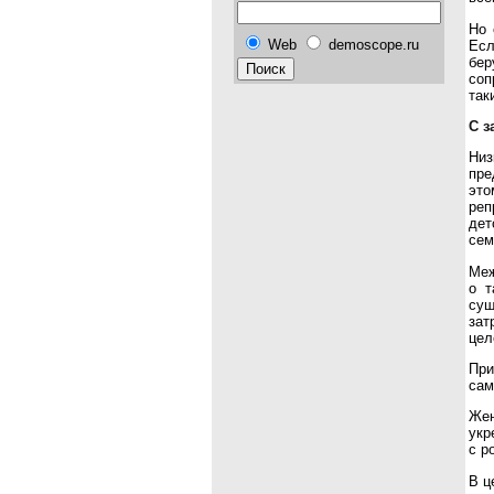
Но 
Web
demoscope.ru
Есл
бер
соп
так
С з
Низ
пре
это
реп
дет
сем
Меж
о т
су
за
цел
При
сам
Жен
укр
с р
В ц