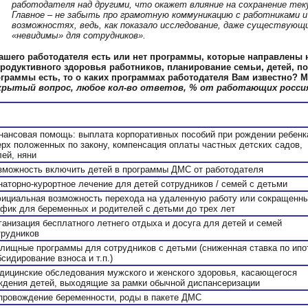
работодателя над другими, что окажет влияние на сохранение теку
Главное – не забыть про грамотную коммуникацию с работниками и
возможностях, ведь, как показало исследование, даже существующ
«невидимы» для сотрудников».
ашего работодателя есть или нет программы, которые направлены 
родуктивного здоровья работников, планирование семьи, детей, п
граммы есть, то о каких программах работодателя Вам известно? 
крытый вопрос, любое кол-во ответов, % от работающих росси
нансовая помощь: выплата корпоративных пособий при рождении ребенк
ерх положенных по закону, компенсация оплаты частных детских садов,
лей, няни
зможность включить детей в программы ДМС от работодателя
наторно-курортное лечение для детей сотрудников / семей с детьми
ициальная возможность перехода на удаленную работу или сокращенн
афик для беременных и родителей с детьми до трех лет
ганизация бесплатного летнего отдыха и досуга для детей и семей
трудников
лищные программы для сотрудников с детьми (сниженная ставка по ипо
сидирование взноса и т.п.)
дицинские обследования мужского и женского здоровья, касающегося
ждения детей, выходящие за рамки обычной диспансеризации
провождение беременности, роды в пакете ДМС