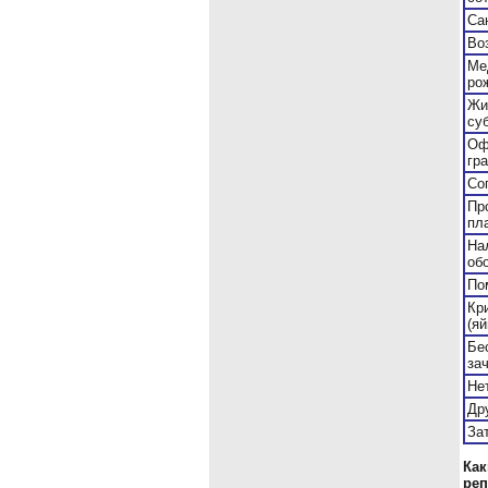
Са
Во
Ме
ро
Жи
суб
Оф
гр
Со
Пр
пл
На
об
По
Кр
(я
Бе
за
Не
Др
За
Как
реп