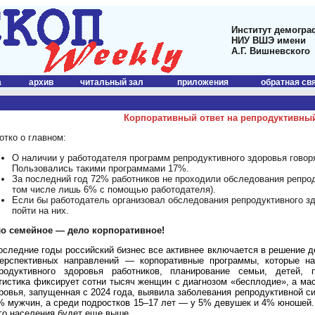
Институт демогра
НИУ ВШЭ имени
А.Г. Вишневского
а
архив
читальный зал
приложения
обратная св
Корпоративный ответ на репродуктивны
отко о главном:
О наличии у работодателя программ репродуктивного здоровья гово
Пользовались такими программами 17%.
За последний год 72% работников не проходили обследования репрод
том числе лишь 6% с помощью работодателя).
Если бы работодатель организовал обследования репродуктивного з
пойти на них.
о семейное — дело корпоративное!
оследние годы российский бизнес все активнее включается в решение 
ерспективных направлений — корпоративные программы, которые на
родуктивного здоровья работников, планирование семьи, детей, 
тистика фиксирует сотни тысяч женщин с диагнозом «бесплодие», а ма
ровья, запущенная с 2024 года, выявила заболевания репродуктивной 
% мужчин, а среди подростков 15–17 лет — у 5% девушек и 4% юношей
го населения будет еще выше.