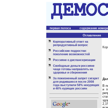
первая полоса
содержание номер
Оглавление
Корпоративный ответ на
репродуктивный вопрос
Кор
Российские подростки:
поколение возможностей
Россияне о диспансеризации
Свободные деньги россияне
чаще готовы направлять на
здоровье и сбережения
За пожизненный запрет сигарет
Дел
для родившихся после 2008
года выступили 58% некурящих
В п
и 46% курящих россиян
и п
реп
ста
здо
2,1
все