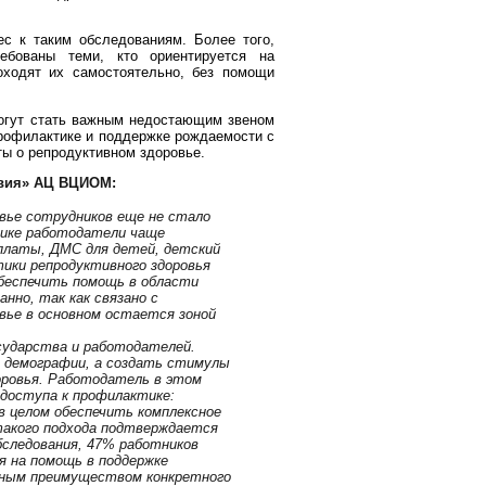
с к таким обследованиям. Более того,
ребованы теми, кто ориентируется на
ходят их самостоятельно, без помощи
могут стать важным недостающим звеном
профилактике и поддержке рождаемости с
ты о репродуктивном здоровье.
твия» АЦ ВЦИОМ:
вье сотрудников еще не стало
тике работодатели чаще
ыплаты, ДМС для детей, детский
тики репродуктивного здоровья
обеспечить помощь в области
анно, так как связано с
вье в основном остается зоной
сударства и работодателей.
и демографии, а создать стимулы
оровья. Работодатель в этом
 доступа к профилактике:
в целом обеспечить комплексное
такого подхода подтверждается
следования, 47% работников
я на помощь в поддержке
ьным преимуществом конкретного