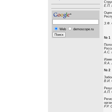
Стру
Е.П.
Оцен
Респ
З.Ф.
Web
demoscope.ru
№ 1
Поло
Росс
А.С.
Изме
Я.А.
№ 2
Забо
В.И.
Резу
А.П.
Реги
орга
Р.Р.