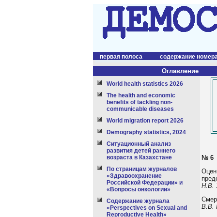
первая полоса
содержание номер
Оглавление
World health statistics 2026
The health and economic
benefits of tackling non-
communicable diseases
World migration report 2026
Demography statistics, 2024
Ситуационный анализ
развития детей раннего
№ 6
возраста в Казахстане
По страницам журналов
Оцен
«Здравоохранение
пред
Российской Федерации» и
Н.В. 
«Вопросы онкологии»
Смер
Содержание журнала
В.В.
«Perspectives on Sexual and
Reproductive Health»