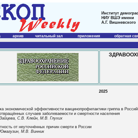
Институт демогра
НИУ ВШЭ имени
А.Г. Вишневского
а
архив
читальный зал
приложения
обратная св
ЗДРАВООХ
2025
ка экономической эффективности вакцинопрофилактики гриппа в Россий
отвращённых случаев заболеваемости и смертности населения
Зайцева, С.В. Клейн, М.В. Глухих
тность от неуточнённых причин смерти в России
 Юмагузин, М.В. Винник