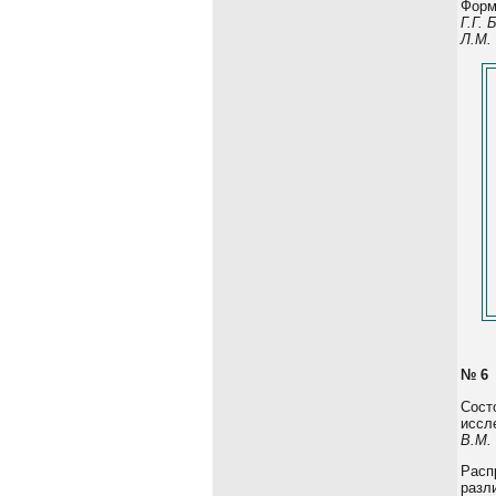
Форм
Г.Г.
Л.М.
№ 6
Сост
иссл
В.М.
Расп
разл