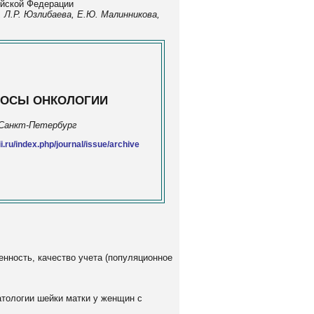
ийской Федерации
, Л.Р. Юзлибаева, Е.Ю. Малинникова,
ОСЫ ОНКОЛОГИИ
Санкт-Петербург
.ru/index.php/journal/issue/archive
енность, качество учета (популяционное
атологии шейки матки у женщин с