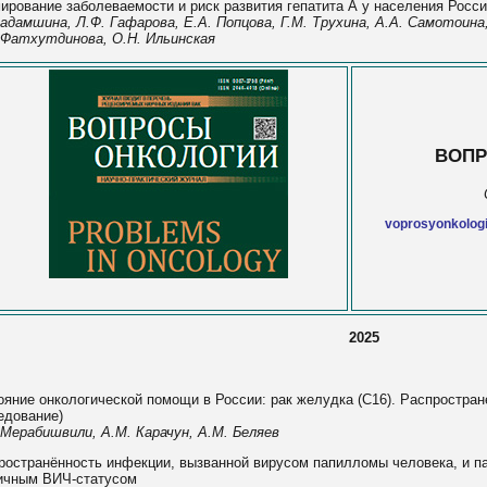
ирование заболеваемости и риск развития гепатита А у населения Росс
 Бадамшина, Л.Ф. Гафарова, Е.А. Попцова, Г.М. Трухина, А.А. Самотоина
 Фатхутдинова, О.Н. Ильинская
ВОПР
voprosyonkologii
2025
ояние онкологической помощи в России: рак желудка (С16). Распростран
едование)
 Мерабишвили, А.М. Карачун, А.М. Беляев
ространённость инфекции, вызванной вирусом папилломы человека, и п
ичным ВИЧ-статусом