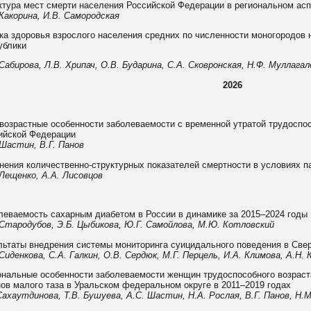
ктура мест смерти населения Российской Федерации в региональном асп
 Какорина, И.В. Самородская
ка здоровья взрослого населения средних по численности моногородов 
ублики
 Сабирова, Л.В. Хрипач, О.В. Бударина, С.А. Сковронская, Н.Ф. Муллага
2026
возрастные особенности заболеваемости с временной утратой трудоспо
ийской Федерации
 Шастин, В.Г. Панов
нения количественно-структурных показателей смертности в условиях 
 Лещенко, А.А. Лисовцов
леваемость сахарным диабетом в России в динамике за 2015–2024 годы
 Стародубов, Э.Б. Цыбикова, Ю.Г. Самойлова, М.Ю. Котловский
льтаты внедрения системы мониторинга суицидального поведения в Све
 Сиденкова, С.А. Галкин, О.В. Сердюк, М.Г. Перцель, И.А. Климова, А.Н.
ональные особенности заболеваемости женщин трудоспособного возрас
нов малого таза в Уральском федеральном округе в 2011–2019 годах
 Сахаутдинова, Т.В. Бушуева, А.С. Шастин, Н.А. Рослая, В.Г. Панов, Н.