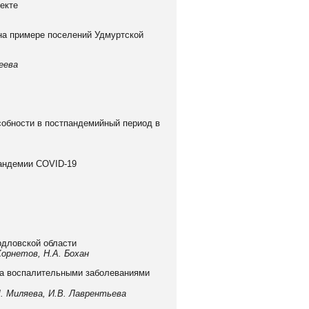
екте
на примере поселений Удмуртской
леева
собности в постпандемийный период в
пандемии COVID-19
рдловской области
 Корнетов, Н.А. Бохан
та воспалительными заболеваниями
М. Миляева, И.В. Лаврентьева