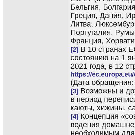
Бельгия, Болгария
Греция, Дания, Ир
Литва, Люксембур
Португалия, Румы
Франция, Хорвати
В 10 странах Е
[2]
состоянию на 1 ян
2021 года, в 12 ст
https://ec.europa.e
(Дата обращения:
Возможны и др
[3]
в период перепис
каюты, хижины, са
Концепция «сов
[4]
ведения домашнег
необходимым для 