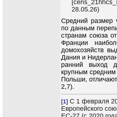
[cens_21hhcs_r
28.05.26)
Средний размер ч
по данным перепи
странам союза от
Франции наибо
домохозяйств вы
Дания и Нидерлан
ранний выход д
крупным средним 
Польши, отличают
2,7).
С 1 февраля 20
[1]
Европейского союз
ЕС-27 (с 2020 год