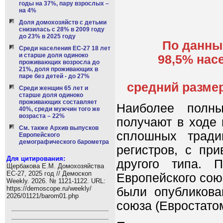
годы на 37%, пару взрослых –
на 4%
Доля домохозяйств с детьми
снизилась с 28% в 2009 году
до 23% в 2025 году
По данны
Среди населения ЕС-27 18 лет
и старше доля одиноко
98,5% нас
проживающих возросла до
21%, доля проживающих в
паре без детей - до 27%
средний размер
Среди женщин 65 лет и
старше доля одиноко
проживающих составляет
Наиболее полны
40%, среди мужчин того же
возраста – 22%
получают в ходе 
См. также Архив выпусков
сплошных тради
Европейского
демографического барометра
регистров, с пр
Для цитирования:
другого типа. 
Щербакова Е.М. Домохозяйства
ЕС-27, 2025 год // Демоскоп
Европейского сою
Weekly. 2026. № 1121-1122. URL:
https://demoscope.ru/weekly/
были опубликова
2026/01121/barom01.php
союза (Евростатом