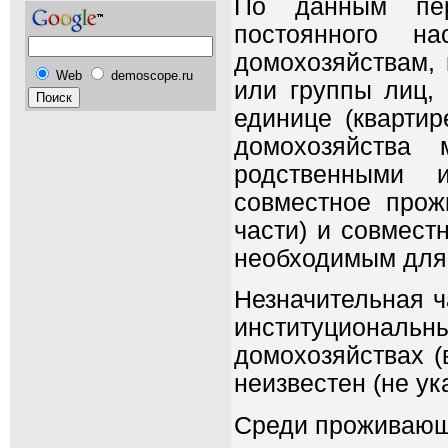
По данным пер
постоянного н
домохозяйствам,
Web
demoscope.ru
или группы лиц,
единице (квартир
домохозяйства
родственными 
совместное прож
части) и совмест
необходимым для
Незначительная ч
институциональ
домохозяйствах (
неизвестен (не ук
Среди проживающи