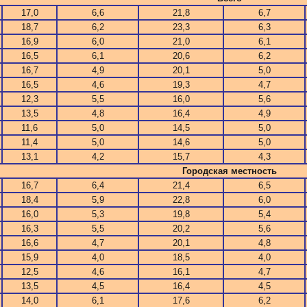
17,0
6,6
21,8
6,7
18,7
6,2
23,3
6,3
16,9
6,0
21,0
6,1
16,5
6,1
20,6
6,2
16,7
4,9
20,1
5,0
16,5
4,6
19,3
4,7
12,3
5,5
16,0
5,6
13,5
4,8
16,4
4,9
11,6
5,0
14,5
5,0
11,4
5,0
14,6
5,0
13,1
4,2
15,7
4,3
Городская местность
16,7
6,4
21,4
6,5
18,4
5,9
22,8
6,0
16,0
5,3
19,8
5,4
16,3
5,5
20,2
5,6
16,6
4,7
20,1
4,8
15,9
4,0
18,5
4,0
12,5
4,6
16,1
4,7
13,5
4,5
16,4
4,5
14,0
6,1
17,6
6,2