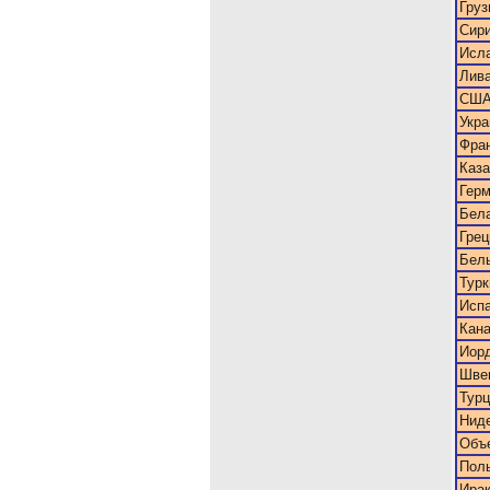
Груз
Сири
Исла
Лив
СШ
Укра
Фра
Каза
Гер
Бел
Грец
Бел
Турк
Исп
Кан
Иор
Шве
Турц
Нид
Объ
Пол
Ира