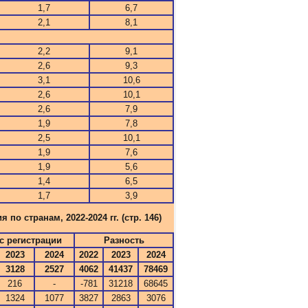
1,7
6,7
2,1
8,1
2,2
9,1
2,6
9,3
3,1
10,6
2,6
10,1
2,6
7,9
1,9
7,8
2,5
10,1
1,9
7,6
1,9
5,6
1,4
6,5
1,7
3,9
 странам, 2022-2024 гг. (стр. 146)
с регистрации
Разность
2023
2024
2022
2023
2024
3128
2527
4062
41437
78469
216
-
-781
31218
68645
1324
1077
3827
2863
3076