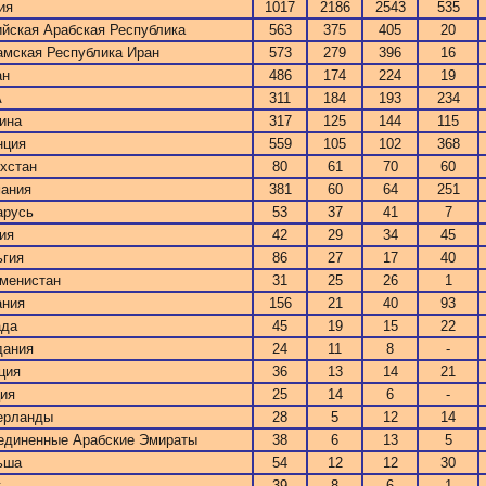
ия
1017
2186
2543
535
йская Арабская Республика
563
375
405
20
мская Республика Иран
573
279
396
16
ан
486
174
224
19
А
311
184
193
234
ина
317
125
144
115
нция
559
105
102
368
хстан
80
61
70
60
мания
381
60
64
251
арусь
53
37
41
7
ия
42
29
34
45
ьгия
86
27
17
40
менистан
31
25
26
1
ания
156
21
40
93
ада
45
19
15
22
дания
24
11
8
-
ция
36
13
14
21
ия
25
14
6
-
ерланды
28
5
12
14
единенные Арабские Эмираты
38
6
13
5
ьша
54
12
12
30
к
39
8
6
1