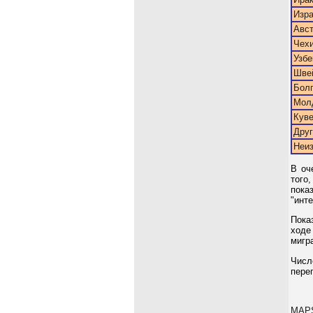
Изр
Авс
Чех
Узбе
Шве
Бол
Мол
Куве
Друг
Неиз
В оч
того
пока
"инт
Пока
ходе
мигр
Числ
пере
MAP