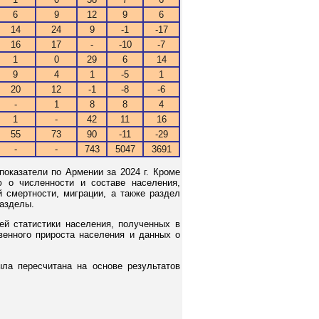
6
9
12
9
6
14
24
9
-1
-17
16
17
-
-10
-7
1
0
29
6
14
9
4
1
-5
1
20
12
-1
-8
-6
-
1
8
8
4
1
-
42
11
16
55
73
90
-11
-29
-
-
743
5047
3691
оказатели по Армении за 2024 г. Кроме
 о численности и составе населения,
 смертности, миграции, а также раздел
азделы.
ей статистики населения, полученных в
венного прироста населения и данных о
ла пересчитана на основе результатов