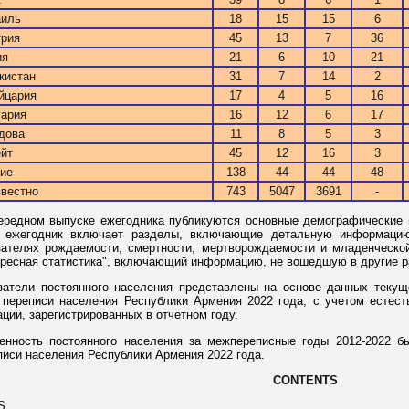
аиль
18
15
15
6
трия
45
13
7
36
ия
21
6
10
21
кистан
31
7
14
2
йцария
17
4
5
16
гария
16
12
6
17
дова
11
8
5
3
йт
45
12
16
3
ие
138
44
44
48
вестно
743
5047
3691
-
ередном выпуске ежегодника публикуются основные демографические п
, ежегодник включает разделы, включающие детальную информацию
зателях рождаемости, смертности, мертворождаемости и младенческой
ересная статистика", включающий информацию, не вошедшую в другие р
затели постоянного населения представлены на основе данных текущ
 переписи населения Республики Армения 2022 года, с учетом естест
ации, зарегистрированных в отчетном году.
енность постоянного населения за межпереписные годы 2012-2022 бы
писи населения Республики Армения 2022 года.
CONTENTS
S