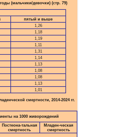
оды (мальчики/девочки) (стр. 79)
й
пятый и выше
1,26
1,18
1,19
1,11
1,31
1,14
1,13
1,08
1,08
1,13
1,01
денческой смертности, 2014-2024 гг.
енты на 1000 живорождений
Постеона-тальная
Младен-ческая
смертность
смертность