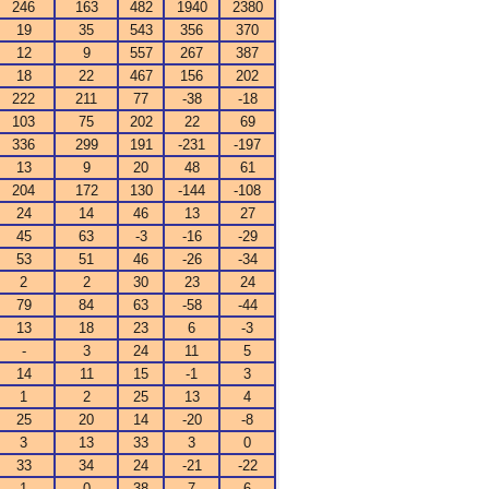
246
163
482
1940
2380
19
35
543
356
370
12
9
557
267
387
18
22
467
156
202
222
211
77
-38
-18
103
75
202
22
69
336
299
191
-231
-197
13
9
20
48
61
204
172
130
-144
-108
24
14
46
13
27
45
63
-3
-16
-29
53
51
46
-26
-34
2
2
30
23
24
79
84
63
-58
-44
13
18
23
6
-3
-
3
24
11
5
14
11
15
-1
3
1
2
25
13
4
25
20
14
-20
-8
3
13
33
3
0
33
34
24
-21
-22
1
0
38
7
6