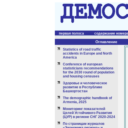
первая полоса
содержание номер
Оглавление
Statistics of road traffic
accidents in Europe and North
America
Conference of european
statisticians recommendations
for the 2030 round of population
and housing censuses
Здоровье и человеческое
развитие в Республике
Башкортостан
The demographic handbook of
Armenia, 2025
Мониторинг показателей
Целей Устойчивого Развития
(ЦУР) в регионе СНГ 2020-2024
По страницам журналов
«Экономика региона» и