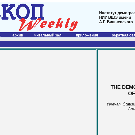
Институт демогра
НИУ ВШЭ имени
А.Г. Вишневского
а
архив
читальный зал
приложения
обратная св
THE DEM
OF
Yerevan, Statis
Arm