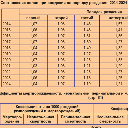
Соотношение полов при рождении по порядку рождения, 2014-2024 г
Порядок рождения
первый
второй
третий
четверты
2014
1,07
1,08
1,46
1,57
2015
1,06
1,08
1,43
1,41
2016
1,09
1,07
1,31
1,36
2017
1,07
1,03
1,30
1,27
2018
1,04
1,05
1,40
1,32
2019
1,04
1,07
1,27
1,26
2020
1,07
1,03
1,25
1,33
2021
1,03
1,03
1,21
1,29
2022
1,06
1,08
1,23
1,27
2023
1,06
1,07
1,18
1,25
2024
1,04
1,07
1,19
1,21
ффициенты мертворождаемости, неонатальной, перинатальной и мла
(стр. 84)
Коэффициенты на 1000 рождений
Коэффици
(живорождений и мертворождений)
Мертворо-
Неоната-льная
Перина-тальная
Неоната-льная
ждения
смертность
смертность
смертность
Всего