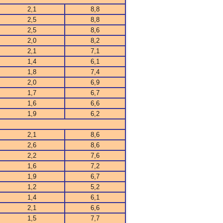
2,1
8,8
2,5
8,8
2,5
8,6
2,0
8,2
2,1
7,1
1,4
6,1
1,8
7,4
2,0
6,9
1,7
6,7
1,6
6,6
1,9
6,2
2,1
8,6
2,6
8,6
2,2
7,6
1,6
7,2
1,9
6,7
1,2
5,2
1,4
6,1
2,1
6,6
1,5
7,7