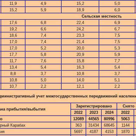
11,9
4,9
15,2
5,0
15,2
5,9
18,9
6,0
Сельская местность
17,6
6,8
22,4
6,9
19,2
6,6
24,2
6,7
18,6
7,4
23,3
7,5
17,0
7,4
21,4
7,5
17,0
5,2
20,0
5,3
17,7
5,8
20,9
5,9
11,7
7,6
15,8
7,7
13,4
5,4
16,3
5,4
8,8
3,7
10,8
3,7
10,8
5,0
14,0
5,1
10,7
2,2
12,1
2,2
дминистративный учет межгосударственных передвижений населения по
Зарегистрировано
Снято 
ана прибытия/выбытия
2022
2023
2024
2022
го
12089
44565
80996
5063
рный Карабах
363
31434
68645
1144
сия
5697
4187
4153
1870