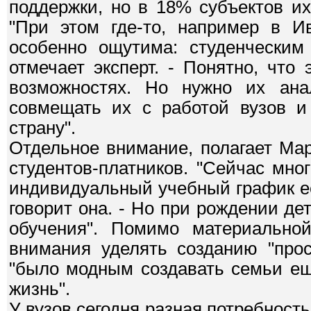
поддержки, но в 18% субъектов и
"При этом где-то, например в Ив
особенно ощутима: студенческим
отмечает эксперт. - Понятно, что
возможностях. Но нужно их ана
совмещать их с работой вузов и 
страну".
Отдельное внимание, полагает Ма
студентов-платников. "Сейчас мн
индивидуальный учебный график ест
говорит она. - Но при рождении д
обучения". Помимо материальной
внимания уделять созданию "прос
"было модным создавать семьи ещ
жизнь".
У вузов сегодня разная потребность