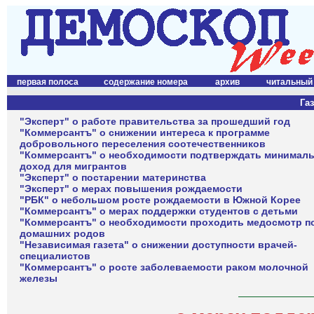
первая полоса
содержание номера
архив
читальный
Газ
"Эксперт" о работе правительства за прошедший год
"Коммерсантъ" о снижении интереса к программе
добровольного переселения соотечественников
"Коммерсантъ" о необходимости подтверждать минимал
доход для мигрантов
"Эксперт" о постарении материнства
"Эксперт" о мерах повышения рождаемости
"РБК" о небольшом росте рождаемости в Южной Корее
"Коммерсантъ" о мерах поддержки студентов с детьми
"Коммерсантъ" о необходимости проходить медосмотр п
домашних родов
"Независимая газета" о снижении доступности врачей-
специалистов
"Коммерсантъ" о росте заболеваемости раком молочной
железы