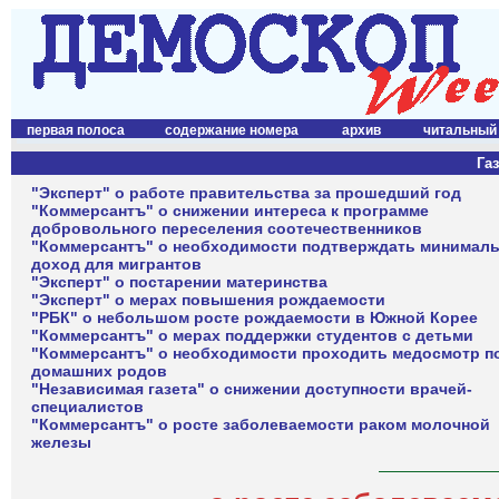
первая полоса
содержание номера
архив
читальный
Газ
"Эксперт" о работе правительства за прошедший год
"Коммерсантъ" о снижении интереса к программе
добровольного переселения соотечественников
"Коммерсантъ" о необходимости подтверждать минимал
доход для мигрантов
"Эксперт" о постарении материнства
"Эксперт" о мерах повышения рождаемости
"РБК" о небольшом росте рождаемости в Южной Корее
"Коммерсантъ" о мерах поддержки студентов с детьми
"Коммерсантъ" о необходимости проходить медосмотр п
домашних родов
"Независимая газета" о снижении доступности врачей-
специалистов
"Коммерсантъ" о росте заболеваемости раком молочной
железы