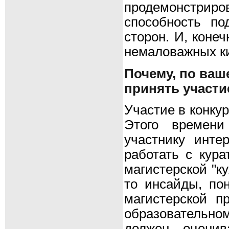
продемонстриров
способность п
сторон. И, коне
немаловажных ки
Почему, по ваш
принять участи
Участие в конкур
Этого времени
участнику инте
работать с кура
магистерской "ку
то инсайды, по
магистерской п
образовательно
должен оценив