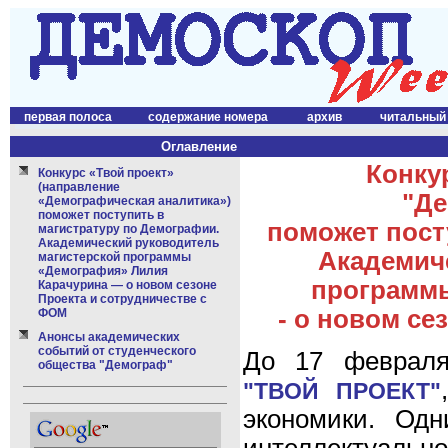
первая полоса
содержание номера
архив
читальный
Оглавление
Конку
Конкурс «Твой проект»
(направление
"Де
«Демографическая аналитика»)
поможет поступить в
поможет пост
магистратуру по Демографии.
Академический руководитель
Академич
магистерской программы
«Демография» Лилия
программы
Карачурина — о новом сезоне
Проекта и сотрудничестве с
- о новом се
ФОМ
Анонсы академических
событий от студенческого
До 17 февраля
общества "Демограф"
"ТВОЙ ПРОЕКТ"
экономики. Одн