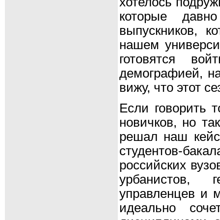
хотелось подруж
которые давн
выпускников, к
нашем университ
готовятся вой
демографией, на
вижу, что этот с
Если говорить т
новичков, но та
решал наш кейс
студентов-бак
российских вузо
урбанистов, г
управленцев и м
идеально соче