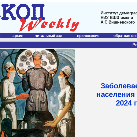
Институт демогра
НИУ ВШЭ имени
А.Г. Вишневского
а
архив
читальный зал
приложения
обратная св
Р
Заболева
населения 
2024 