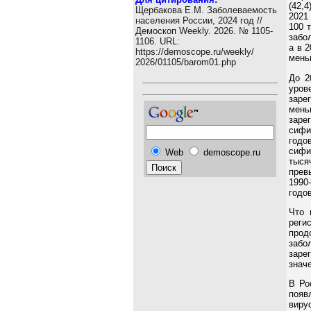
(42,4
Щербакова Е.М. Заболеваемость
2021
населения России, 2024 год //
100 
Демоскоп Weekly. 2026. № 1105-
забо
1106. URL:
а в 
https://demoscope.ru/weekly/
меньш
2026/01105/barom01.php
До 2
уров
заре
мень
заре
сифи
годо
сифи
Web
demoscope.ru
тыся
прев
1990
годов
Что 
реги
прод
забо
заре
знач
В Ро
появ
виру