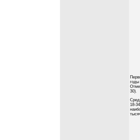
Перв
годы
Отме
30).
Сред
18-3
наиб
тысяч