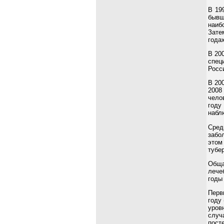
В 19
бывш
наиб
Зате
года
В 20
спец
Росс
В 20
2008
чело
году
набл
Сред
забо
этом
тубер
Обща
лече
годы
Перв
году
уров
случ
пост