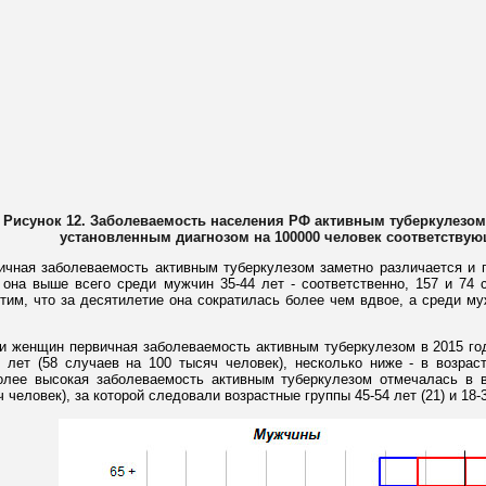
Рисунок 12. Заболеваемость населения РФ активным туберкулезом
установленным диагнозом на 100000 человек соответствующ
ичная заболеваемость активным туберкулезом заметно различается и п
 она выше всего среди мужчин 35-44 лет - соответственно, 157 и 74 с
тим, что за десятилетие она сократилась более чем вдвое, а среди муж
и женщин первичная заболеваемость активным туберкулезом в 2015 год
4 лет (58 случаев на 100 тысяч человек), несколько ниже - в возраст
олее высокая заболеваемость активным туберкулезом отмечалась в в
 человек), за которой следовали возрастные группы 45-54 лет (21) и 18-3