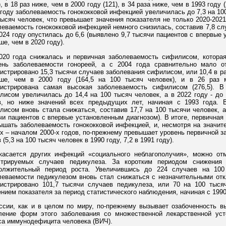
), в 18 раз ниже, чем в 2000 году (121), в 34 раза ниже, чем в 1993 году
 году заболеваемость гонококковой инфекцией увеличилась до 7,3 на 100 
тысяч человек, что превышает значения показателя не только 2020-2021 
леваемость гонококковой инфекцией немного снизилась, составив 7,8 сл
2024 году опустилась до 6,6 (выявлено 9,7 тысячи пациентов с впервые
е, чем в 2020 году).
020 года снижалась и первичная заболеваемость сифилисом, которая
ень заболеваемости гонореей, а с 2004 года сравнительно мало о
гистрировано 15,3 тысячи случаев заболевания сифилисом, или 10,4 в ра
ше, чем в 2000 году (164,5 на 100 тысяч человек), и в 26 раз 
гистрирована самая высокая заболеваемость сифилисом (276,5). В
лисом увеличилась до 14,4 на 100 тысяч человек, а в 2022 году - до 
в, но ниже значений всех предыдущих лет, начиная с 1993 года. 
лисом вновь стала снижаться, составив 17,7 на 100 тысячи человек, а 
чи пациентов с впервые установленным диагнозом). В итоге, первична
ышать заболеваемость гонококковой инфекцией, и, несмотря на значит
-х – началом 2000-х годов, по-прежнему превышает уровень первичной 
 (5,3 на 100 тысяч человек в 1990 году, 7,2 в 1991 году).
касается других инфекций «социального неблагополучия», можно отм
стрируемых случаев педикулеза. За коротким периодом снижения
олжительный период роста. Увеличившись до 224 случаев на 100
леваемости педикулезом вновь стал снижаться с незначительными отк
гистрировано 101,7 тысячи случаев педикулеза, или 70 на 100 тыся
ением показателя за период статистического наблюдения, начиная с 1990
ссии, как и в целом по миру, по-прежнему вызывает озабоченность вы
ление форм этого заболевания со множественной лекарственной ус
са иммунодефицита человека (ВИЧ).