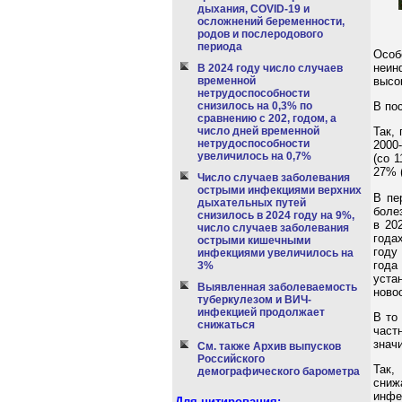
дыхания, COVID-19 и
осложнений беременности,
родов и послеродового
периода
Особ
неин
В 2024 году число случаев
высо
временной
нетрудоспособности
В по
снизилось на 0,3% по
сравнению с 202, годом, а
число дней временной
Так,
нетрудоспособности
2000
увеличилось на 0,7%
(со 
27% (
Число случаев заболевания
острыми инфекциями верхних
В пе
дыхательных путей
боле
снизилось в 2024 году на 9%,
в 20
число случаев заболевания
года
острыми кишечными
году
инфекциями увеличилось на
года
3%
уста
Выявленная заболеваемость
новоо
туберкулезом и ВИЧ-
инфекцией продолжает
В то
снижаться
част
знач
См. также Архив выпусков
Российского
Так,
демографического барометра
сниж
инфе
Для цитирования: