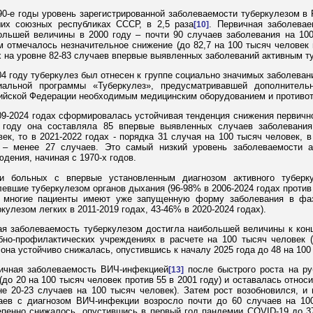
90-е годы уровень зарегистрированной заболеваемости туберкулезом в Р
их союзных республиках СССР, в 2,5 раза
. Первичная заболевае
[10]
ольшей величины в 2000 году – почти 90 случаев заболевания на 100 
м отмечалось незначительное снижение (до 82,7 на 100 тысяч человек в
х на уровне 82-83 случаев впервые выявленных заболеваний активным ту
04 году туберкулез был отнесен к группе социально значимых заболеван
иальной программы «Туберкулез», предусматривавшей дополнительн
ийской Федерации необходимым медицинским оборудованием и противо
09-2024 годах сформировалась устойчивая тенденция снижения первичн
 году она составляла 85 впервые выявленных случаев заболевания
век, то в 2021-2022 годах - порядка 31 случая на 100 тысяч человек, в
 – менее 27 случаев. Это самый низкий уровень заболеваемости а
юдения, начиная с 1970-х годов.
и больных с впервые установленным диагнозом активного туберк
левшие туберкулезом органов дыхания (96-98% в 2006-2024 годах против 
 многие пациенты имеют уже запущенную форму заболевания в фаз
кулезом легких в 2011-2019 годах, 43-46% в 2020-2024 годах).
я заболеваемость туберкулезом достигла наибольшей величины к концу
бно-профилактических учреждениях в расчете на 100 тысяч человек 
 она устойчиво снижалась, опустившись к началу 2025 года до 48 на 100 
ичная заболеваемость ВИЧ-инфекцией
после быстрого роста на ру
[13]
 (до 20 на 100 тысяч человек против 55 в 2001 году) и оставалась относ
не 20-23 случаев на 100 тысяч человек). Затем рост возобновился, и
аев с диагнозом ВИЧ-инфекции возросло почти до 60 случаев на 100
епенно снижалось, опустившись в первый год пандемии COVID-19 до 37