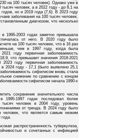
 (230 на 100 тысяч человек). Однако уже в
тысяч человек, а в 2022 году - до 8,1 на
годов, но и 2019 года (7,6). В 2023 году
учаев заболевания на 100 тысяч человек,
 установленным диагнозом, что несколько
 в 1995-2003 годах заметно превышала
тличалась от него. В 2020 году было
счете на 100 тысяч человек, что в 16 раз
меньше, чем в 1997 году, когда была
 2021 году первичная заболеваемость
18,9, что превышает значения 2018-2021
В 2023 году первичная заболеваемость
в 2024 году - 17,1 (было выявлено 25,1
я заболеваемость сифилисом вновь стала
ельное снижение по сравнению с концом
заболеваемости сифилисом начала 1990-х
етить сохранение значительного числа
 в 1995-1997 годах последовал более
 тысяч человек в 2004 году, уровень
лонениями от тренда. В 2024 году было
ч человек, что является самым низким
 года.
сокая распространенность туберкулеза,
тойчивостью и сочетанных с инфекцией