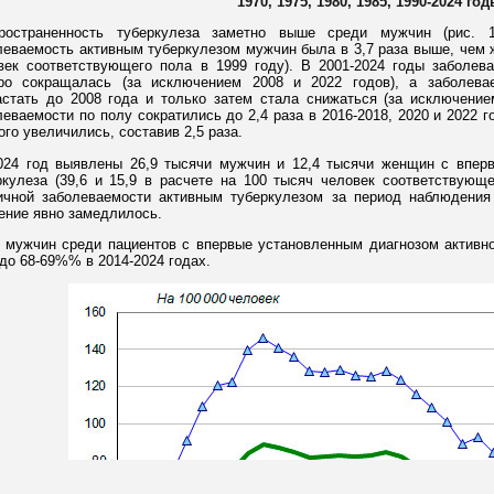
1970, 1975, 1980, 1985, 1990-2024 го
ространенность туберкулеза заметно выше среди мужчин (рис. 1
леваемость активным туберкулезом мужчин была в 3,7 раза выше, чем ж
век соответствующего пола в 1999 году). В 2001-2024 годы заболев
ро сокращалась (за исключением 2008 и 2022 годов), а заболев
астать до 2008 года и только затем стала снижаться (за исключением
леваемости по полу сократились до 2,4 раза в 2016-2018, 2020 и 2022 г
ого увеличились, составив 2,5 раза.
024 год выявлены 26,9 тысячи мужчин и 12,4 тысячи женщин с вперв
ркулеза (39,6 и 15,9 в расчете на 100 тысяч человек соответствующе
ичной заболеваемости активным туберкулезом за период наблюдения 
ение явно замедлилось.
 мужчин среди пациентов с впервые установленным диагнозом активно
 до 68-69%% в 2014-2024 годах.