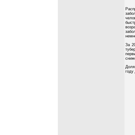
Расп
забо
чело
быст
возр
забо
немн
За 2
тубе
перв
сниж
Доля
году