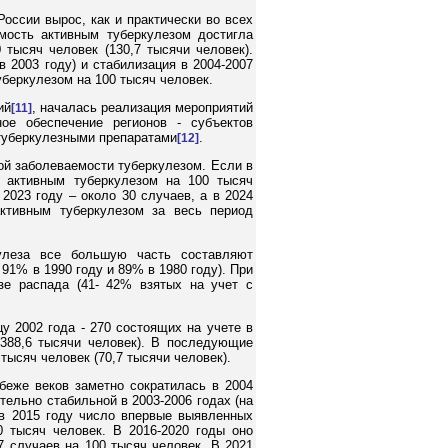
оссии вырос, как и практически во всех
мость активным туберкулезом достигла
тысяч человек (130,7 тысячи человек).
 2003 году) и стабилизация в 2004-2007
беркулезом на 100 тысяч человек.
ий
, началась реализация мероприятий
[11]
ое обеспечение регионов - субъектов
туберкулезными препаратами
.
[12]
ой заболеваемости туберкулезом. Если в
 активным туберкулезом на 100 тысяч
 2023 году – около 30 случаев, а в 2024
ктивным туберкулезом за весь период
улеза все большую часть составляют
91% в 1990 году и 89% в 1980 году). При
е распада (41- 42% взятых на учет с
 2002 года - 270 состоящих на учете в
(388,6 тысячи человек). В последующие
тысяч человек (70,7 тысячи человек).
беже веков заметно сократилась в 2004
ительно стабильной в 2003-2006 годах (на
 в 2015 году число впервые выявленных
 тысяч человек. В 2016-2020 годы оно
 случаев на 100 тысяч человек. В 2021