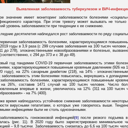
Выявленная заболеваемость туберкулезом и ВИЧ-инфекци
ое значение имеет мониторинг заболеваемости болезнями «социальн
фекционного характера. При этом тревогу может вызывать не только
кий уровень заболеваемости при тенденции к ее снижению.
следние десятилетия наблюдался рост заболеваемости по ряду социаль
 первичная заболеваемость болезнями, характеризующимися повышенн
-2019 годы в 3,9 раза (с 299 случаев заболевания на 100 тысяч человек 
111 до 278), злокачественными новообразованиями и болезнью, вызван
соответственно, с 294 до 373 и с 38 до 49).
рвый год пандемии COVID-19 первичная заболеваемость этими болезн
знями, характеризующимися повышенным кровяным давлением (926 на 10
20 году), на 22% сахарным диабетом (218), на 14% - злокачественным
х заболеваемость этим болезнями повысилась, вернувшись к допандеми
 заболеваемость болезнями, характеризующимися повышенным кровян
 на 26%, составив 1471 случай на 100 тысяч человек. Число бол
новленным впервые в жизни, увеличилось на 12% (311 на 100 тысяч ч
бразования» - на 7% (400).
 же время наблюдалось устойчивое снижение заболеваемости некотор
ности вирусными гепатитами, о которых уже говорилось выше. Тенден
имыми инфекциями были не столь однозначными.
 заболеваемость гонококковой инфекцией
после резкого подъема в 
[9]
алась (рис. 11). В 2020 году было зарегистрировано минимальное ч
кцией – 9,8 тысячи. Заболеваемость снизилась до 6,6 на 100 тысяч челов