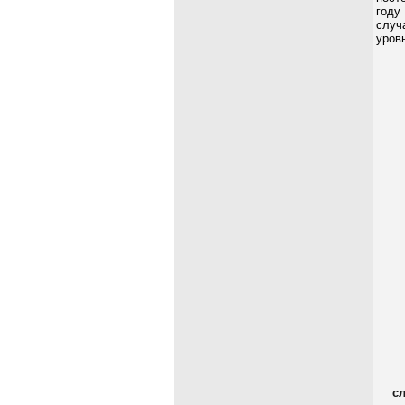
году
случ
уровн
с