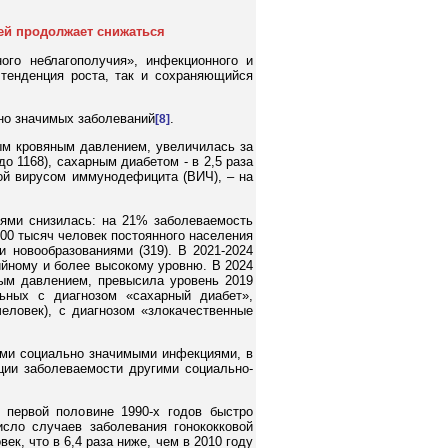
ей продолжает снижаться
ого неблагополучия», инфекционного и
 тенденция роста, так и сохраняющийся
но значимых заболеваний
.
[8]
ым кровяным давлением, увеличилась за
до 1168), сахарным диабетом - в 2,5 раза
ной вирусом иммунодефицита (ВИЧ), – на
ями снизилась: на 21% заболеваемость
0 тысяч человек постоянного населения
и новообразованиями (319). В 2021-2024
йному и более высокому уровню. В 2024
ым давлением, превысила уровень 2019
ьных с диагнозом «сахарный диабет»,
еловек), с диагнозом «злокачественные
ыми социально значимыми инфекциями, в
ции заболеваемости другими социально-
первой половине 1990-х годов быстро
исло случаев заболевания гонококковой
ек, что в 6,4 раза ниже, чем в 2010 году