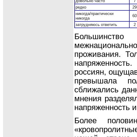
довольно часто
7
редко
29
никогда/практически
60
никогда
затрудняюсь ответить
2
Большинство
межнациональ
проживания. То
напряженность.
россиян, ощуща
превышала по
сближались данн
мнения разделя
напряженность и
Более полови
«кровопролитны