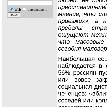
людей, не подд
представителей
Web
demoscope.ru
мнение, что с
приезжих», а 
пределы стр
ощущают межна
что массовые 
сегодня малове
Наибольшая соц
наблюдается в 
56% россиян пу
или вовсе зак
социальная дист
чеченцев: «вбли
соседей или кол