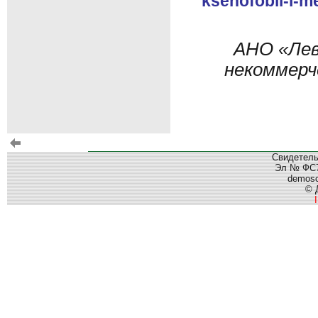
ksenofobii-i-m
АНО «Лев
некоммерч
Свидетель
Эл № ФС77
demos
© 