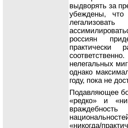
выдворять за пр
убеждены, что
легализоват
ассимилировать
россиян при
практически
соответственно
нелегальных миг
однако максима
году, пока не дос
Подавляющее бол
«редко» и «ник
враждебность
национальност
«никогда/практи