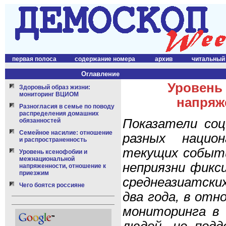
первая полоса
содержание номера
архив
читальный
Оглавление
Уровень
Здоровый образ жизни:
мониторинг ВЦИОМ
напряж
Разногласия в семье по поводу
распределения домашних
Показатели со
обязанностей
Семейное насилие: отношение
разных нацио
и распространенность
текущих событи
Уровень ксенофобии и
межнациональной
неприязни фикс
напряженности, отношение к
приезжим
среднеазиатски
Чего боятся россияне
два года, в отн
мониторинга в 